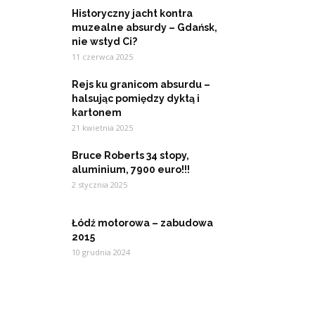
Historyczny jacht kontra
muzealne absurdy – Gdańsk,
nie wstyd Ci?
11 czerwca 2025
Rejs ku granicom absurdu –
halsując pomiędzy dyktą i
kartonem
21 kwietnia 2025
Bruce Roberts 34 stopy,
aluminium, 7900 euro!!!
2 stycznia 2025
Łódź motorowa – zabudowa
2015
10 grudnia 2024