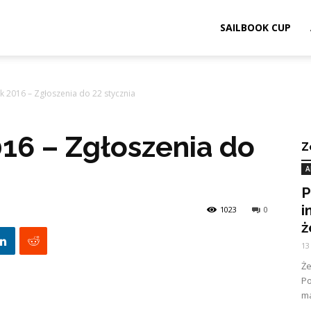
ook.pl
SAILBOOK CUP
k 2016 – Zgłoszenia do 22 stycznia
016 – Zgłoszenia do
Z
A
P
i
1023
0
ż
13
Ż
Po
ma