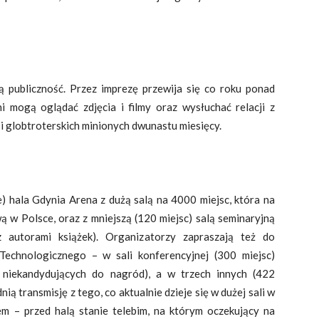
 publiczność. Przez imprezę przewija się co roku ponad
i mogą oglądać zdjęcia i filmy oraz wysłuchać relacji z
i globtroterskich minionych dwunastu miesięcy.
e) hala Gdynia Arena z dużą salą na 4000 miejsc, która na
ą w Polsce, oraz z mniejszą (120 miejsc) salą seminaryjną
z autorami książek). Organizatorzy zapraszają też do
echnologicznego – w sali konferencyjnej (300 miejsc)
 niekandydujących do nagród), a w trzech innych (422
ią transmisję z tego, co aktualnie dzieje się w dużej sali w
em – przed halą stanie telebim, na którym oczekujący na