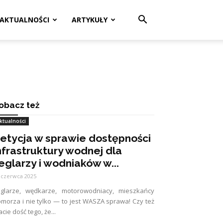
AKTUALNOŚCI
ARTYKUŁY
obacz też
ktualności
etycja w sprawie dostępności
nfrastruktury wodnej dla
eglarzy i wodniaków w...
 czerwca 2025
eglarze, wędkarze, motorowodniacy, mieszkańcy
morza i nie tylko — to jest WASZA sprawa! Czy też
cie dość tego, że...