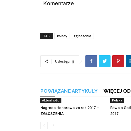
Komentarze
TAGI
kolosy
zgłoszenia
Udostępnij
POWIĄZANE ARTYKUŁY
WIĘCEJ OD
Aktualności
Polska
Nagroda Honorowa za rok 2017 –
Bitwa o Got
ZGŁOSZENIA
2017