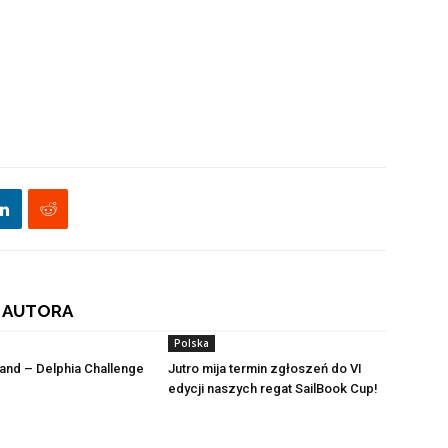
 AUTORA
Polska
land – Delphia Challenge
Jutro mija termin zgłoszeń do VI
edycji naszych regat SailBook Cup!