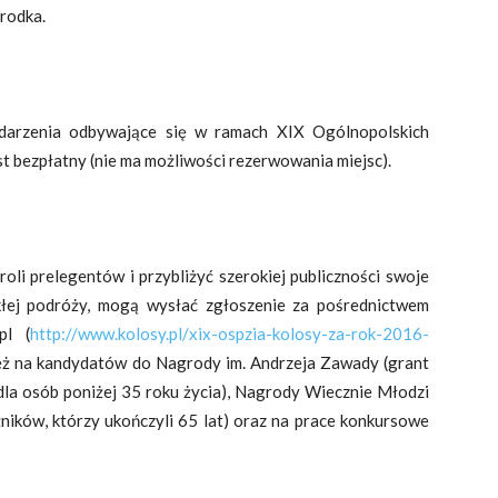
środka.
ydarzenia odbywające się w ramach XIX Ogólnopolskich
st bezpłatny (nie ma możliwości rezerwowania miejsc).
oli prelegentów i przybliżyć szerokiej publiczności swoje
kłej podróży, mogą wysłać zgłoszenie za pośrednictwem
pl (
http://www.kolosy.pl/xix-ospzia-kolosy-za-rok-2016-
ież na kandydatów do Nagrody im. Andrzeja Zawady (grant
 dla osób poniżej 35 roku życia), Nagrody Wiecznie Młodzi
ników, którzy ukończyli 65 lat) oraz na prace konkursowe