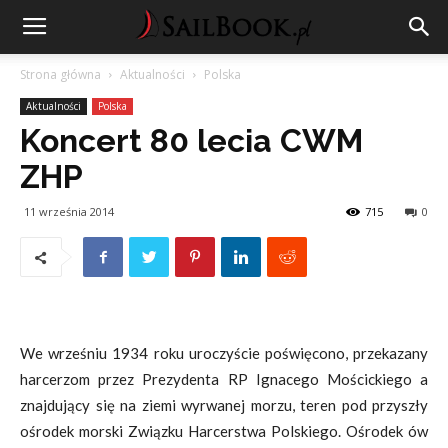
Strona główna
Aktualności
Polska
Aktualności
Polska
Koncert 80 lecia CWM
ZHP
11 września 2014
715
0
We wrześniu 1934 roku uroczyście poświęcono, przekazany
harcerzom przez Prezydenta RP Ignacego Mościckiego a
znajdujący się na ziemi wyrwanej morzu, teren pod przyszły
ośrodek morski Związku Harcerstwa Polskiego. Ośrodek ów