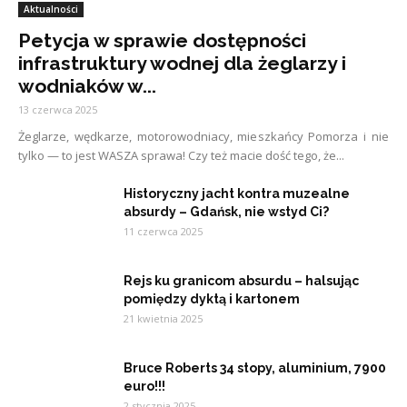
Aktualności
Petycja w sprawie dostępności
infrastruktury wodnej dla żeglarzy i
wodniaków w...
13 czerwca 2025
Żeglarze, wędkarze, motorowodniacy, mieszkańcy Pomorza i nie
tylko — to jest WASZA sprawa! Czy też macie dość tego, że...
Historyczny jacht kontra muzealne
absurdy – Gdańsk, nie wstyd Ci?
11 czerwca 2025
Rejs ku granicom absurdu – halsując
pomiędzy dyktą i kartonem
21 kwietnia 2025
Bruce Roberts 34 stopy, aluminium, 7900
euro!!!
2 stycznia 2025