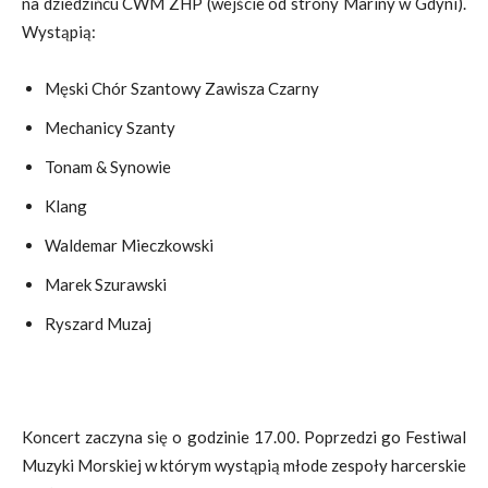
na dziedzińcu CWM ZHP (wejście od strony Mariny w Gdyni).
Wystąpią:
Męski Chór Szantowy Zawisza Czarny
Mechanicy Szanty
Tonam & Synowie
Klang
Waldemar Mieczkowski
Marek Szurawski
Ryszard Muzaj
Koncert zaczyna się o godzinie 17.00. Poprzedzi go Festiwal
Muzyki Morskiej w którym wystąpią młode zespoły harcerskie