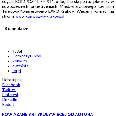
edycja KOMPOZYT-EXPO
odbędzie się po raz pierwszy w
nowoczesnych przestrzeniach Międzynarodowego Centrum
Targowo-Kongresowego EXPO Kraków. Więcej informacji na
stronie
www.kompozyty.krakow.pl
Komentarze
TAGI
Kompozyt - xpo
konkurs
optmista
targi
Udostępnij
Facebook
Twitter
Pinterest
Linkedin
ReddIt
POWIĄZANE ARTYKUŁY
WIĘCEJ OD AUTORA