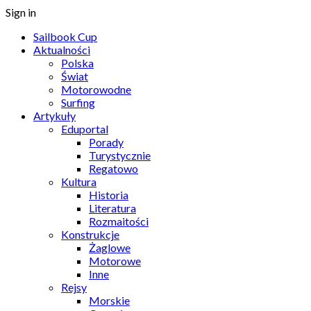
Sign in
Sailbook Cup
Aktualności
Polska
Świat
Motorowodne
Surfing
Artykuły
Eduportal
Porady
Turystycznie
Regatowo
Kultura
Historia
Literatura
Rozmaitości
Konstrukcje
Żaglowe
Motorowe
Inne
Rejsy
Morskie