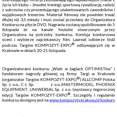
życia ich klubu – żmudne treningi, sportową rywalizację, radość
z sukcesów czy prezentującego utalentowanych zawodników i
wyjątkowych trenerów. Materiał filmowy nie powinien trwać
dłużej niż 3,5 minuty i musi zostać przesłany do Organizatora
Konkursu na płycie DVD. Nagrania zostaną opublikowane do 5
listopada br na kanale Youtube stworzonym przez
Organizatora na potrzeby konkursu. Komisja konkursowa
oceni i wybierze najciekawszy film. Laureat odbierze łódź
®
podczas Targów KOMPOZYT-EXPO
odbywających się w
Krakowie w dniach 20-21 listopada.
Organizatorami konkursu „Wiatr w żaglach OPTIMISTów” i
fundatorem nagrody głównej są firmy: Targi w Krakowie
®
(organizator Targów KOMPOZYT-EXPO
) ALLCOMP Polska
Sp. z o.o., C-L Sp. z o.o.,MASTERMODEL, PHOENIX
EQUIPMENT, UNIWERSAL Sp. z o.o. (wystawcy tegorocznej
®
edycji Targów KOMPOZYT-EXPO
. Szczegóły i regulamin
konkursu dostępny jest na
www.kompozyty.krakow.pl/konkurs