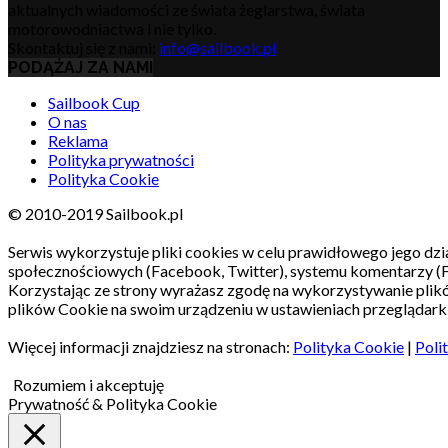
aktualnych wiadomości ze świata żeglarstwa, świata
motorowodniactwa i nie tylko.
Skontaktuj się z nami:
info@sailbook.pl
PODĄŻAJ ZA NAMI
Sailbook Cup
O nas
Reklama
Polityka prywatności
Polityka Cookie
© 2010-2019 Sailbook.pl
Serwis wykorzystuje pliki cookies w celu prawidłowego jego dzia
społecznościowych (Facebook, Twitter), systemu komentarzy (
Korzystając ze strony wyrażasz zgodę na wykorzystywanie pli
plików Cookie na swoim urządzeniu w ustawieniach przeglądarki
Więcej informacji znajdziesz na stronach:
Polityka Cookie
|
Poli
Rozumiem i akceptuję
Prywatność & Polityka Cookie