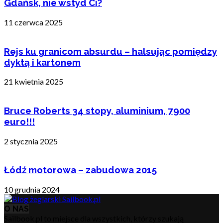
Gdańsk, nie wstyd Ci?
11 czerwca 2025
Rejs ku granicom absurdu – halsując pomiędzy
dyktą i kartonem
21 kwietnia 2025
Bruce Roberts 34 stopy, aluminium, 7900
euro!!!
2 stycznia 2025
Łódź motorowa – zabudowa 2015
10 grudnia 2024
O NAS
Sailbook.pl to miejsce dla wszystkich, którzy szukają