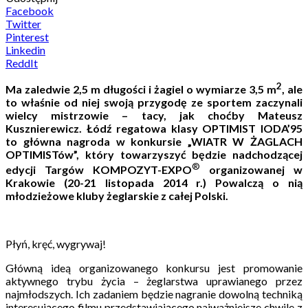
Facebook
Twitter
Pinterest
Linkedin
ReddIt
2
Ma zaledwie 2,5 m długości i żagiel o wymiarze 3,5 m
, ale
to właśnie od niej swoją przygodę ze sportem zaczynali
wielcy mistrzowie – tacy, jak choćby Mateusz
Kusznierewicz. Łódź regatowa klasy OPTIMIST IODA’95
to główna nagroda w konkursie „WIATR W ŻAGLACH
OPTIMISTów”, który towarzyszyć będzie nadchodzącej
®
edycji Targów KOMPOZYT-EXPO
organizowanej w
Krakowie (20-21 listopada 2014 r.) Powalczą o nią
młodzieżowe kluby żeglarskie z całej Polski.
Płyń, kręć, wygrywaj!
Główną ideą organizowanego konkursu jest promowanie
aktywnego trybu życia – żeglarstwa uprawianego przez
najmłodszych. Ich zadaniem będzie nagranie dowolną techniką
interesującego filmu przedstawiającego najważniejsze chwile z