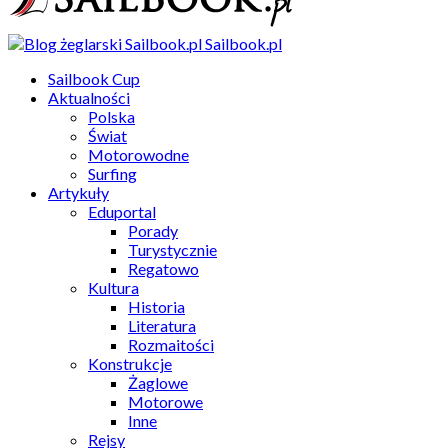
Sailbook.pl
Sailbook Cup
Aktualności
Polska
Świat
Motorowodne
Surfing
Artykuły
Eduportal
Porady
Turystycznie
Regatowo
Kultura
Historia
Literatura
Rozmaitości
Konstrukcje
Żaglowe
Motorowe
Inne
Rejsy