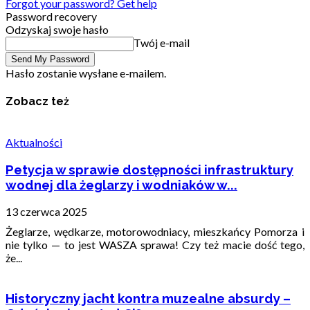
Forgot your password? Get help
Password recovery
Odzyskaj swoje hasło
Twój e-mail
Hasło zostanie wysłane e-mailem.
Zobacz też
Aktualności
Petycja w sprawie dostępności infrastruktury
wodnej dla żeglarzy i wodniaków w...
13 czerwca 2025
Żeglarze, wędkarze, motorowodniacy, mieszkańcy Pomorza i
nie tylko — to jest WASZA sprawa! Czy też macie dość tego,
że...
Historyczny jacht kontra muzealne absurdy –