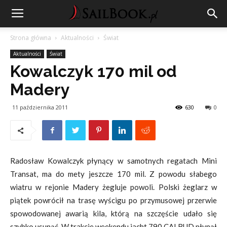
Strona główna
Aktualności
Świat
Aktualności
Świat
Kowalczyk 170 mil od
Madery
11 października 2011
630
0
Radosław Kowalczyk płynący w samotnych regatach Mini
Transat, ma do mety jeszcze 170 mil. Z powodu słabego
wiatru w rejonie Madery żegluje powoli. Polski żeglarz w
piątek powrócił na trasę wyścigu po przymusowej przerwie
spowodowanej awarią kila, którą na szczęście udało się
szybko usunąć. W trakcie weekendu jacht 790 CALBUD płynął