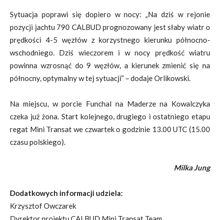
Sytuacja poprawi się dopiero w nocy: „Na dziś w rejonie
pozycji jachtu 790 CALBUD prognozowany jest słaby wiatr o
prędkości 4-5 węzłów z korzystnego kierunku północno-
wschodniego. Dziś wieczorem i w nocy prędkość wiatru
powinna wzrosnąć do 9 węzłów, a kierunek zmienić się na
północny, optymalny w tej sytuacji” – dodaje Orlikowski.
Na miejscu, w porcie Funchal na Maderze na Kowalczyka
czeka już żona. Start kolejnego, drugiego i ostatniego etapu
regat Mini Transat we czwartek o godzinie 13.00 UTC (15.00
czasu polskiego).
Milka Jung
Dodatkowych informacji udziela:
Krzysztof Owczarek
Dyrektor projektu CALBUD Mini Transat Team