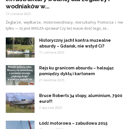
wodniaków w...
13 czerwca 2025
Żeglarze, wędkarze, motorowodniacy, mieszkańcy Pomorza i nie
tylko — to jest WASZA sprawa! Czy też macie dość tego, że...
Historyczny jacht kontra muzealne
absurdy – Gdańsk, nie wstyd Ci?
11 czerwca 2025
Rejs ku granicom absurdu – halsując
pomiędzy dyktą i kartonem
21 kwietnia 2025
Bruce Roberts 34 stopy, aluminium, 7900
euro!!!
2 stycznia 2025
Łódź motorowa – zabudowa 2015