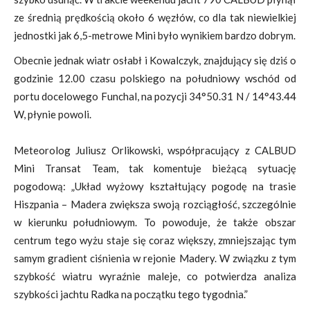
ze średnią prędkością około 6 węzłów, co dla tak niewielkiej
jednostki jak 6,5-metrowe Mini było wynikiem bardzo dobrym.
Obecnie jednak wiatr osłabł i Kowalczyk, znajdujący się dziś o
godzinie 12.00 czasu polskiego na południowy wschód od
portu docelowego Funchal, na pozycji 34°50.31 N / 14°43.44
W, płynie powoli.
Meteorolog Juliusz Orlikowski, współpracujący z CALBUD
Mini Transat Team, tak komentuje bieżącą sytuację
pogodową: „Układ wyżowy kształtujący pogodę na trasie
Hiszpania – Madera zwiększa swoją rozciągłość, szczególnie
w kierunku południowym. To powoduje, że także obszar
centrum tego wyżu staje się coraz większy, zmniejszając tym
samym gradient ciśnienia w rejonie Madery. W związku z tym
szybkość wiatru wyraźnie maleje, co potwierdza analiza
szybkości jachtu Radka na początku tego tygodnia.”