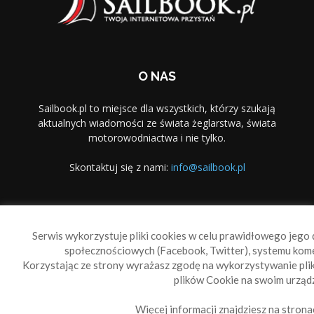
O NAS
Sailbook.pl to miejsce dla wszystkich, którzy szukają
aktualnych wiadomości ze świata żeglarstwa, świata
motorowodniactwa i nie tylko.
Skontaktuj się z nami:
info@sailbook.pl
PODĄŻAJ ZA NAMI
Serwis wykorzystuje pliki cookies w celu prawidłowego jego d
społecznościowych (Facebook, Twitter), systemu kom
Korzystając ze strony wyrażasz zgodę na wykorzystywanie pl
plików Cookie na swoim urządz
Więcej informacji znajdziesz na strona
Sailbook Cup
O nas
Reklama
Polityka prywatności