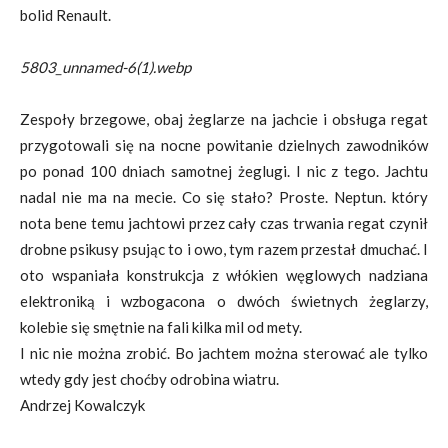
bolid Renault.
5803_unnamed-6(1).webp
Zespoły brzegowe, obaj żeglarze na jachcie
i obsługa regat
przygotowali się na nocne powitanie dzielnych zawodników
po ponad 100 dniach samotnej żeglugi. I nic z tego. Jachtu
nadal nie ma na mecie. Co się stało? Proste. Neptun. który
nota bene temu jachtowi przez cały czas trwania regat czynił
drobne psikusy psując to i owo, tym razem przestał dmuchać. I
oto wspaniała konstrukcja z włókien węglowych nadziana
elektroniką i wzbogacona o dwóch świetnych żeglarzy,
kolebie się smętnie na fali kilka mil od mety.
I nic nie można zrobić. Bo jachtem można sterować ale tylko
wtedy gdy jest choćby odrobina wiatru.
Andrzej Kowalczyk