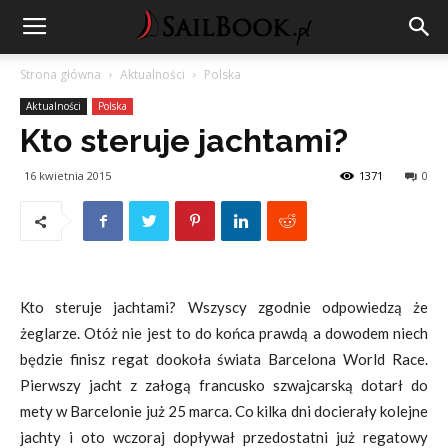
Strona główna
Aktualności
Polska
Aktualności
Polska
Kto steruje jachtami?
16 kwietnia 2015
1371
0
Kto steruje jachtami? Wszyscy zgodnie odpowiedzą że
żeglarze. Otóż nie jest to do końca prawdą a dowodem niech
będzie finisz regat dookoła świata Barcelona World Race.
Pierwszy jacht z załogą francusko szwajcarską dotarł do
mety w Barcelonie już 25 marca. Co kilka dni docierały kolejne
jachty i oto wczoraj dopływał przedostatni już regatowy