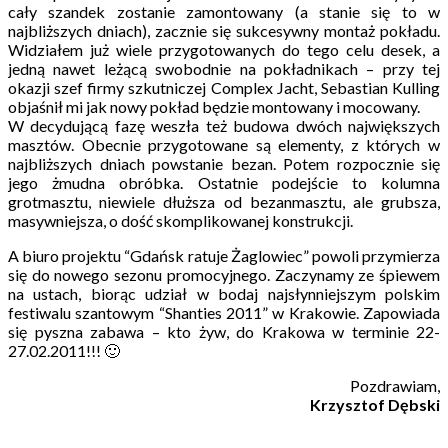
cały szandek zostanie zamontowany (a stanie się to w
najbliższych dniach), zacznie się sukcesywny montaż pokładu.
Widziałem już wiele przygotowanych do tego celu desek, a
jedną nawet leżącą swobodnie na pokładnikach – przy tej
okazji szef firmy szkutniczej Complex Jacht, Sebastian Kulling
objaśnił mi jak nowy pokład będzie montowany i mocowany.
W decydującą fazę weszła też budowa dwóch największych
masztów. Obecnie przygotowane są elementy, z których w
najbliższych dniach powstanie bezan. Potem rozpocznie się
jego żmudna obróbka. Ostatnie podejście to kolumna
grotmasztu, niewiele dłuższa od bezanmasztu, ale grubsza,
masywniejsza, o dość skomplikowanej konstrukcji.
A biuro projektu “Gdańsk ratuje Żaglowiec” powoli przymierza
się do nowego sezonu promocyjnego. Zaczynamy ze śpiewem
na ustach, biorąc udział w bodaj najsłynniejszym polskim
festiwalu szantowym “Shanties 2011” w Krakowie. Zapowiada
się pyszna zabawa – kto żyw, do Krakowa w terminie 22-
27.02.2011!!! 🙂
Pozdrawiam,
Krzysztof Dębski