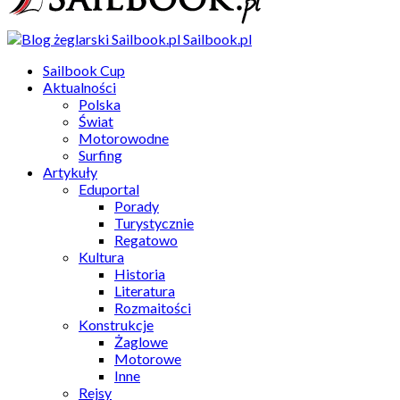
Sailbook.pl
Sailbook Cup
Aktualności
Polska
Świat
Motorowodne
Surfing
Artykuły
Eduportal
Porady
Turystycznie
Regatowo
Kultura
Historia
Literatura
Rozmaitości
Konstrukcje
Żaglowe
Motorowe
Inne
Rejsy