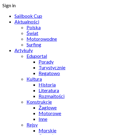
Sign in
Sailbook Cup
Aktualności
Polska
Świat
Motorowodne
Surfing
Artykuły
Eduportal
Porady
Turystycznie
Regatowo
Kultura
Historia
Literatura
Rozmaitości
Konstrukcje
Żaglowe
Motorowe
Inne
Rejsy
Morskie