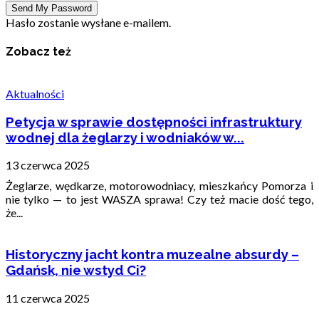
Hasło zostanie wysłane e-mailem.
Zobacz też
Aktualności
Petycja w sprawie dostępności infrastruktury
wodnej dla żeglarzy i wodniaków w...
13 czerwca 2025
Żeglarze, wędkarze, motorowodniacy, mieszkańcy Pomorza i
nie tylko — to jest WASZA sprawa! Czy też macie dość tego,
że...
Historyczny jacht kontra muzealne absurdy –
Gdańsk, nie wstyd Ci?
11 czerwca 2025