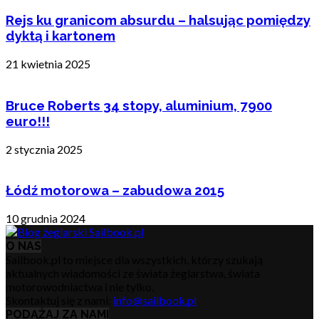
Rejs ku granicom absurdu – halsując pomiędzy
dyktą i kartonem
21 kwietnia 2025
Bruce Roberts 34 stopy, aluminium, 7900
euro!!!
2 stycznia 2025
Łódź motorowa – zabudowa 2015
10 grudnia 2024
O NAS
Sailbook.pl to miejsce dla wszystkich, którzy szukają
aktualnych wiadomości ze świata żeglarstwa, świata
motorowodniactwa i nie tylko.
Skontaktuj się z nami:
info@sailbook.pl
PODĄŻAJ ZA NAMI