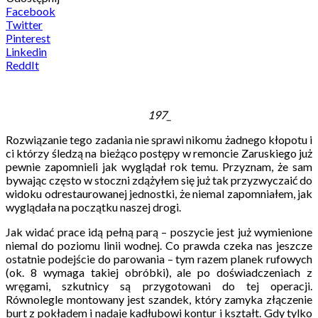
Facebook
Twitter
Pinterest
Linkedin
ReddIt
197_
Rozwiązanie tego zadania nie sprawi nikomu żadnego kłopotu i
ci którzy śledzą na bieżąco postępy w remoncie Zaruskiego już
pewnie zapomnieli jak wyglądał rok temu. Przyznam, że sam
bywając często w stoczni zdążyłem się już tak przyzwyczaić do
widoku odrestaurowanej jednostki, że niemal zapomniałem, jak
wyglądała na początku naszej drogi.
Jak widać prace idą pełną parą – poszycie jest już wymienione
niemal do poziomu linii wodnej. Co prawda czeka nas jeszcze
ostatnie podejście do parowania – tym razem planek rufowych
(ok. 8 wymaga takiej obróbki), ale po doświadczeniach z
wręgami, szkutnicy są przygotowani do tej operacji.
Równolegle montowany jest szandek, który zamyka złączenie
burt z pokładem i nadaje kadłubowi kontur i kształt. Gdy tylko