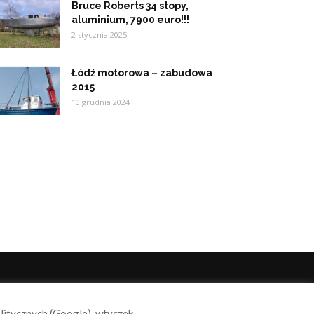
Bruce Roberts 34 stopy,
aluminium, 7900 euro!!!
2 stycznia 2025
Łódź motorowa – zabudowa
2015
10 grudnia 2024
ODĄŻAJ ZA NAMI
alitycznych (Google), wtyczek