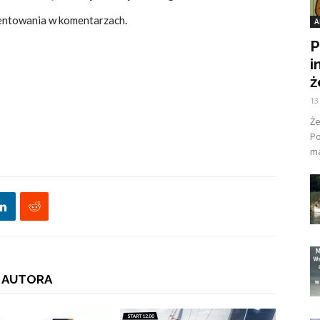
entowania w komentarzach.
A
P
i
ż
13
Ż
Po
ma
 AUTORA