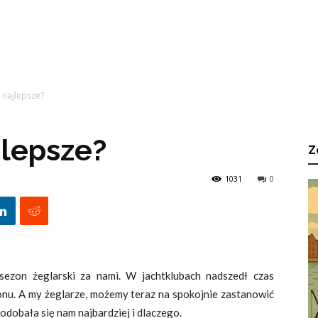
 najlepsze?
jlepsze?
Z
1031
0
 sezon żeglarski za nami. W jachtklubach nadszedł czas
nu. A m
y żeglarze, możemy teraz na spokojnie zastanowić
odobała się nam najbardziej i dlaczego.