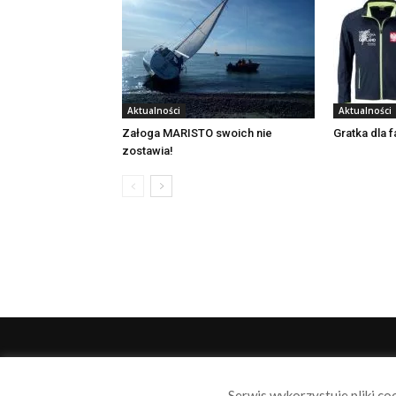
Aktualności
Aktualności
Załoga MARISTO swoich nie
Gratka dla 
zostawia!
O 
Serwis wykorzystuje pliki co