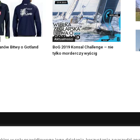
Aktualności
fanów Bitwy o Gotland
BoG 2019 Konsal Challenge – nie
tylko morderczy wyścig
NAS
P
okies w celu prawidłowego jego działania, korzystania z narzędzi an