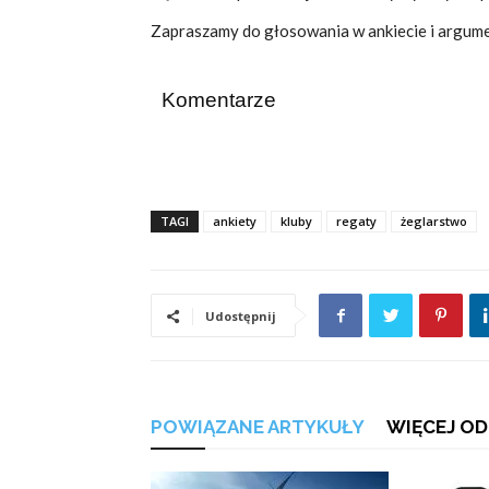
Zapraszamy do głosowania w ankiecie i argum
Komentarze
TAGI
ankiety
kluby
regaty
żeglarstwo
Udostępnij
POWIĄZANE ARTYKUŁY
WIĘCEJ OD