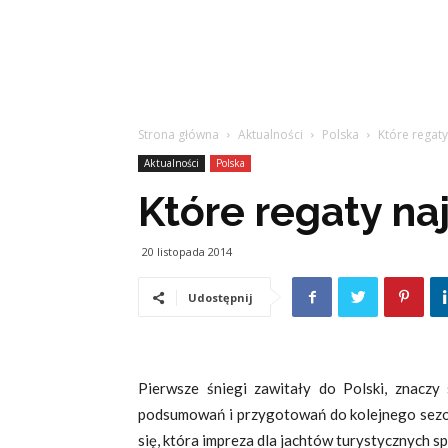
Strona główna
Aktualności
Polska
Które regaty
Aktualności
Polska
Które regaty na
20 listopada 2014
Udostępnij
Pierwsze śniegi zawitały do Polski, znaczy
podsumowań i przygotowań do kolejnego sezo
się, która impreza dla jachtów turystycznych sp