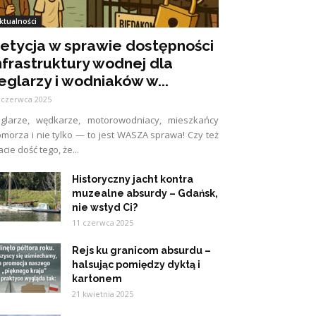
ktualności
etycja w sprawie dostępności
nfrastruktury wodnej dla
eglarzy i wodniaków w...
 czerwca 2025
eglarze, wędkarze, motorowodniacy, mieszkańcy
morza i nie tylko — to jest WASZA sprawa! Czy też
cie dość tego, że...
Historyczny jacht kontra
muzealne absurdy – Gdańsk,
nie wstyd Ci?
11 czerwca 2025
Rejs ku granicom absurdu –
halsując pomiędzy dyktą i
kartonem
21 kwietnia 2025