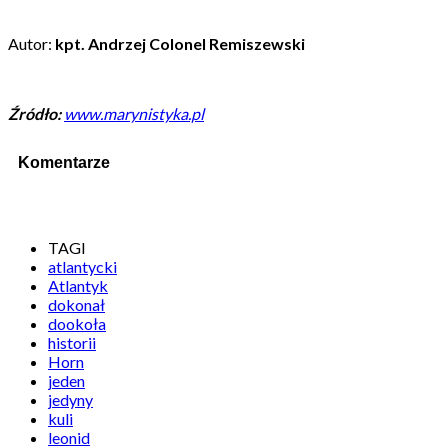
Autor:
kpt.
Andrzej Colonel Remiszewski
Źródło:
www.marynistyka.pl
Komentarze
TAGI
atlantycki
Atlantyk
dokonał
dookoła
historii
Horn
jeden
jedyny
kuli
leonid