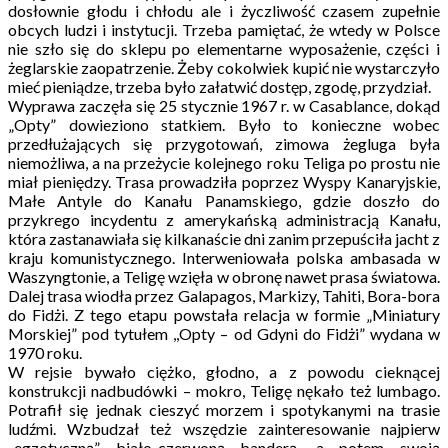
dosłownie głodu i chłodu ale i życzliwość czasem zupełnie
obcych ludzi i instytucji. Trzeba pamiętać, że wtedy w Polsce
nie szło się do sklepu po elementarne wyposażenie, części i
żeglarskie zaopatrzenie. Żeby cokolwiek kupić nie wystarczyło
mieć pieniądze, trzeba było załatwić dostęp, zgodę, przydział.
Wyprawa zaczęła się 25 stycznie 1967 r. w Casablance, dokąd
„Opty” dowieziono statkiem. Było to konieczne wobec
przedłużających się przygotowań, zimowa żegluga była
niemożliwa, a na przeżycie kolejnego roku Teliga po prostu nie
miał pieniędzy. Trasa prowadziła poprzez Wyspy Kanaryjskie,
Małe Antyle do Kanału Panamskiego, gdzie doszło do
przykrego incydentu z amerykańską administracją Kanału,
która zastanawiała się kilkanaście dni zanim przepuściła jacht z
kraju komunistycznego. Interweniowała polska ambasada w
Waszyngtonie, a Teligę wzięła w obronę nawet prasa światowa.
Dalej trasa wiodła przez Galapagos, Markizy, Tahiti, Bora-bora
do Fidżi. Z tego etapu powstała relacja w formie „Miniatury
Morskiej” pod tytułem ,,Opty – od Gdyni do Fidżi” wydana w
1970 roku.
W rejsie bywało ciężko, głodno, a z powodu cieknącej
konstrukcji nadbudówki – mokro, Teligę nękało też lumbago.
Potrafił się jednak cieszyć morzem i spotykanymi na trasie
ludźmi. Wzbudzał też wszędzie zainteresowanie najpierw
„egzotyczną” biało-czerwoną banderą, a potem swoją