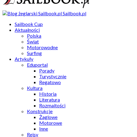
Sailbook.pl
Sailbook Cup
Aktualności
Polska
Świat
Motorowodne
Surfing
Artykuły
Eduportal
Porady
Turystycznie
Regatowo
Kultura
Historia
Literatura
Rozmaitości
Konstrukcje
Żaglowe
Motorowe
Inne
Rejsy