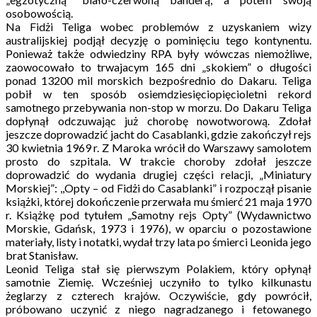
osobowością.
Na Fidżi Teliga wobec problemów z uzyskaniem wizy
australijskiej podjął decyzję o pominięciu tego kontynentu.
Ponieważ także odwiedziny RPA były wówczas niemożliwe,
zaowocowało to trwajacym 165 dni „skokiem” o długości
ponad 13200 mil morskich bezpośrednio do Dakaru. Teliga
pobił w ten sposób osiemdziesięciopięcioletni rekord
samotnego przebywania non-stop w morzu. Do Dakaru Teliga
dopłynął odczuwając już chorobę nowotworową. Zdołał
jeszcze doprowadzić jacht do Casablanki, gdzie zakończył rejs
30 kwietnia 1969 r. Z Maroka wrócił do Warszawy samolotem
prosto do szpitala. W trakcie choroby zdołał jeszcze
doprowadzić do wydania drugiej części relacji, „Miniatury
Morskiej”: ,,Opty – od Fidżi do Casablanki” i rozpoczął pisanie
książki, której dokończenie przerwała mu śmierć 21 maja 1970
r. Książkę pod tytułem „Samotny rejs Opty” (Wydawnictwo
Morskie, Gdańsk, 1973 i 1976), w oparciu o pozostawione
materiały, listy i notatki, wydał trzy lata po śmierci Leonida jego
brat Stanisław.
Leonid Teliga stał się pierwszym Polakiem, który opłynął
samotnie Ziemię. Wcześniej uczyniło to tylko kilkunastu
żeglarzy z czterech krajów. Oczywiście, gdy powrócił,
próbowano uczynić z niego nagradzanego i fetowanego