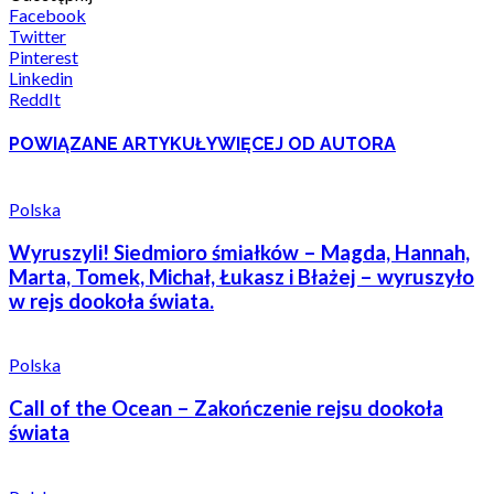
Facebook
Twitter
Pinterest
Linkedin
ReddIt
POWIĄZANE ARTYKUŁY
WIĘCEJ OD AUTORA
Polska
Wyruszyli! Siedmioro śmiałków – Magda, Hannah,
Marta, Tomek, Michał, Łukasz i Błażej – wyruszyło
w rejs dookoła świata.
Polska
Call of the Ocean – Zakończenie rejsu dookoła
świata