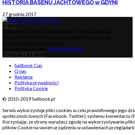
HISTORIA BASENU JACHTOWEGO w GDYNI
27 grudnia 2017
O NAS
Sailbook.pl to miejsce dla wszystkich, którzy szukają
aktualnych wiadomości ze świata żeglarstwa, świata
motorowodniactwa i nie tylko.
Skontaktuj się z nami:
info@sailbook.pl
PODĄŻAJ ZA NAMI
Sailbook Cup
O nas
Reklama
Polityka prywatności
Polityka Cookie
© 2010-2019 Sailbook.pl
Serwis wykorzystuje pliki cookies w celu prawidłowego jego dzia
społecznościowych (Facebook, Twitter), systemu komentarzy (
Korzystając ze strony wyrażasz zgodę na wykorzystywanie pli
plików Cookie na swoim urządzeniu w ustawieniach przeglądarki