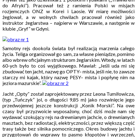
do Afryki”). Pracował też z ramienia Polski w misjach
rozjemczych ONZ w Korei i Laosie. W miarę możliwości
żeglował, a w wolnych chwilach pracował również jako
instruktor żeglarstwa – najpierw w Warszawie, a następnie w
klubie „Gryf” w Gdyni.
Samotny rejs dookoła świata był realizacją marzenia całego
życia. Teliga organizował go sam, za własne pieniądze, pomimo
albo wbrew oficjalnym strukturom żeglarskim. Wtedy, w latach
60-ych było to coś wyjątkowego. Mawiał: „Jeśli uda mi się
zbudować ten jacht, nazwę go OPTY– mista, jeśli nie, to zawsze
starczy mi kajak, który nazwę PESY– mista i popłynę nim na
jeziora mazurskie”.
Jacht „Opty” został zaprojektowany przez Leona Tumiłowicza,
(typ „Tuńczyk” jol, o długości 9,85 m) jako rozwinięcie jego
przedwojennej jeszcze konstrukcji „Konik Morski”. Na owe
czasy był przyzwoicie wyposażony, choć dziś może nam się
wydawać szokujący rejs na drewnianym jachcie, o drewnianych
masztach, bez radiostacji, elektryczności, przez większą część
trasy także bez silnika pomocniczego. Okres budowy jachtu i
przygotowań do wyprawy to pasmo kłopotów i wyrzeczeń,