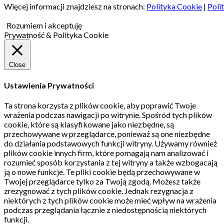
Więcej informacji znajdziesz na stronach:
Polityka Cookie
|
Poli
Rozumiem i akceptuję
Prywatność & Polityka Cookie
Close
Ustawienia Prywatności
Ta strona korzysta z plików cookie, aby poprawić Twoje
wrażenia podczas nawigacji po witrynie.
Spośród tych plików
cookie, które są klasyfikowane jako niezbędne, są
przechowywane w przeglądarce, ponieważ są one niezbędne
do działania podstawowych funkcji witryny.
Używamy również
plików cookie innych firm, które pomagają nam analizować i
rozumieć sposób korzystania z tej witryny a także wzbogacają
ją o nowe funkcje.
Te pliki cookie będą przechowywane w
Twojej przeglądarce tylko za Twoją zgodą.
Możesz także
zrezygnować z tych plików cookie.
Jednak rezygnacja z
niektórych z tych plików cookie może mieć wpływ na wrażenia
podczas przeglądania łącznie z niedostępnością niektórych
funkcji.