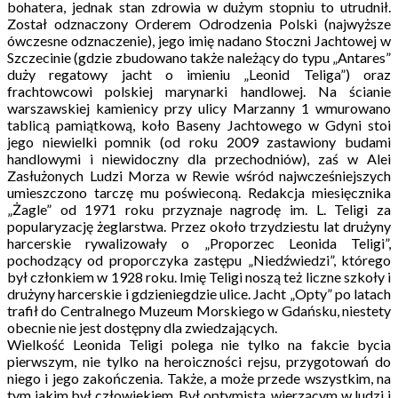
bohatera, jednak stan zdrowia w dużym stopniu to utrudnił.
Został odznaczony Orderem Odrodzenia Polski (najwyższe
ówczesne odznaczenie), jego imię nadano Stoczni Jachtowej w
Szczecinie (gdzie zbudowano także należący do typu „Antares”
duży regatowy jacht o imieniu „Leonid Teliga”) oraz
frachtowcowi polskiej marynarki handlowej. Na ścianie
warszawskiej kamienicy przy ulicy Marzanny 1 wmurowano
tablicą pamiątkową, koło Baseny Jachtowego w Gdyni stoi
jego niewielki pomnik (od roku 2009 zastawiony budami
handlowymi i niewidoczny dla przechodniów), zaś w Alei
Zasłużonych Ludzi Morza w Rewie wśród najwcześniejszych
umieszczono tarczę mu poświeconą. Redakcja miesięcznika
„Żagle” od 1971 roku przyznaje nagrodę im. L. Teligi za
popularyzację żeglarstwa. Przez około trzydziestu lat drużyny
harcerskie rywalizowały o „Proporzec Leonida Teligi”,
pochodzący od proporczyka zastępu „Niedźwiedzi”, którego
był członkiem w 1928 roku. Imię Teligi noszą też liczne szkoły i
drużyny harcerskie i gdzieniegdzie ulice. Jacht „Opty” po latach
trafił do Centralnego Muzeum Morskiego w Gdańsku, niestety
obecnie nie jest dostępny dla zwiedzających.
Wielkość Leonida Teligi polega nie tylko na fakcie bycia
pierwszym, nie tylko na heroiczności rejsu, przygotowań do
niego i jego zakończenia. Także, a może przede wszystkim, na
tym jakim był człowiekiem. Był optymistą, wierzącym w ludzi i