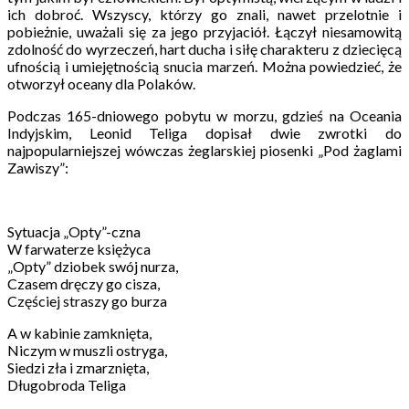
ich dobroć. Wszyscy, którzy go znali, nawet przelotnie i
pobieżnie, uważali się za jego przyjaciół. Łączył niesamowitą
zdolność do wyrzeczeń, hart ducha i siłę charakteru z dziecięcą
ufnością i umiejętnością snucia marzeń. Można powiedzieć, że
otworzył oceany dla Polaków.
Podczas 165-dniowego pobytu w morzu, gdzieś na Oceania
Indyjskim, Leonid Teliga dopisał dwie zwrotki do
najpopularniejszej wówczas żeglarskiej piosenki „Pod żaglami
Zawiszy”:
Sytuacja „Opty”-czna
W farwaterze księżyca
„Opty” dziobek swój nurza,
Czasem dręczy go cisza,
Częściej straszy go burza
A w kabinie zamknięta,
Niczym w muszli ostryga,
Siedzi zła i zmarznięta,
Długobroda Teliga