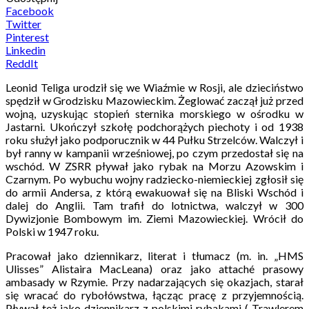
Facebook
Twitter
Pinterest
Linkedin
ReddIt
Leonid Teliga urodził się we Wiaźmie w Rosji, ale dzieciństwo
spędził w Grodzisku Mazowieckim. Żeglować zaczął już przed
wojną, uzyskując stopień sternika morskiego w ośrodku w
Jastarni. Ukończył szkołę podchorążych piechoty i od 1938
roku służył jako podporucznik w 44 Pułku Strzelców. Walczył i
był ranny w kampanii wrześniowej, po czym przedostał się na
wschód. W ZSRR pływał jako rybak na Morzu Azowskim i
Czarnym. Po wybuchu wojny radziecko-niemieckiej zgłosił się
do armii Andersa, z którą ewakuował się na Bliski Wschód i
dalej do Anglii. Tam trafił do lotnictwa, walczył w 300
Dywizjonie Bombowym im. Ziemi Mazowieckiej. Wrócił do
Polski w 1947 roku.
Pracował jako dziennikarz, literat i tłumacz (m. in. „HMS
Ulisses” Alistaira MacLeana) oraz jako attaché prasowy
ambasady w Rzymie. Przy nadarzających się okazjach, starał
się wracać do rybołówstwa, łącząc pracę z przyjemnością.
Pływał też jako dziennikarz z polskimi rybakami („Trawlerem