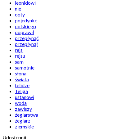
leonidowi
nie
opty
pojedynkę
polskiego
poprawił
przepłynąć
przepłynął
rejs
rejsu
sam
samotnie
słona
świata
telidze
Teliga
ustanowi
woda
zawiszy
żeglarstwa
żeglarz
ziemskie
Udostępnij