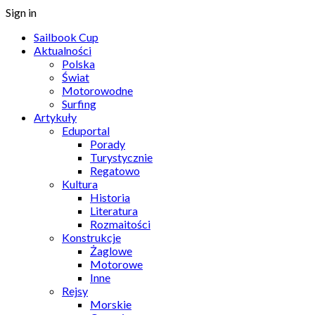
Sign in
Sailbook Cup
Aktualności
Polska
Świat
Motorowodne
Surfing
Artykuły
Eduportal
Porady
Turystycznie
Regatowo
Kultura
Historia
Literatura
Rozmaitości
Konstrukcje
Żaglowe
Motorowe
Inne
Rejsy
Morskie