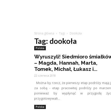
Strona główna
Tagi
Dookoła
Tag: dookoła
Polska
Wyruszyli! Siedmioro śmiałkó
– Magda, Hannah, Marta,
Tomek, Michał, Łukasz i...
22 czerwca 2018
Można by rzecz, że pierwszy etap podróży mają 
za sobą - etap pracowitej podróży po marzeni
ponieważ by wypłynąć w przygodę życi
przygotowywali...
Polska