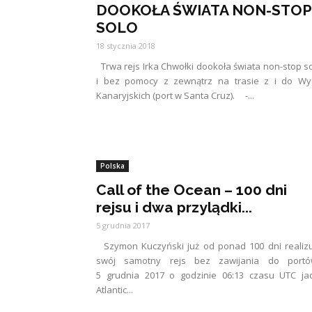
DOOKOŁA ŚWIATA NON-STOP
SOLO
18 stycznia 2018
Trwa rejs Irka Chwołki dookoła świata non-stop s
i bez pomocy z zewnątrz na trasie z i do Wy
Kanaryjskich (port w Santa Cruz). -...
Polska
Call of the Ocean – 100 dni
rejsu i dwa przylądki...
5 grudnia 2017
Szymon Kuczyński już od ponad 100 dni realiz
swój samotny rejs bez zawijania do portó
5 grudnia 2017 o godzinie 06:13 czasu UTC ja
Atlantic...