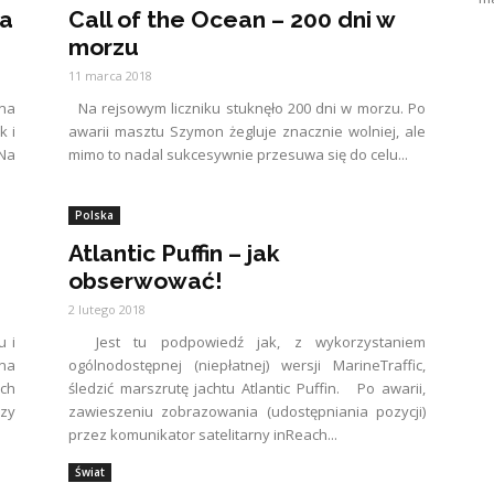
na
Call of the Ocean – 200 dni w
morzu
11 marca 2018
na
Na rejsowym liczniku stuknęło 200 dni w morzu. Po
k i
awarii masztu Szymon żegluje znacznie wolniej, ale
Na
mimo to nadal sukcesywnie przesuwa się do celu...
Polska
Atlantic Puffin – jak
obserwować!
2 lutego 2018
u i
Jest tu podpowiedź jak, z wykorzystaniem
na
ogólnodostępnej (niepłatnej) wersji MarineTraffic,
ych
śledzić marszrutę jachtu Atlantic Puffin. Po awarii,
zy
zawieszeniu zobrazowania (udostępniania pozycji)
przez komunikator satelitarny inReach...
Świat