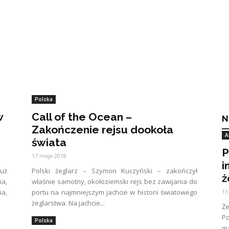
Polska
w
Call of the Ocean –
N
Zakończenie rejsu dookoła
A
świata
P
17 maja 2018
i
już
Polski żeglarz – Szymon Kuczyński – zakończył
ż
a,
właśnie samotny, okołoziemski rejs bez zawijania do
a,
portu na najmniejszym jachcie w historii światowego
13
żeglarstwa. Na jachcie...
Ż
Po
Polska
ma