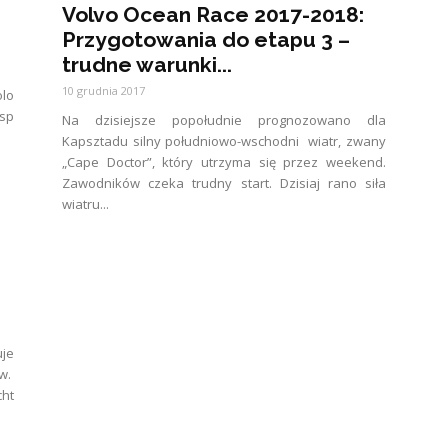
Volvo Ocean Race 2017-2018:
Przygotowania do etapu 3 –
trudne warunki...
10 grudnia 2017
olo
sp
Na dzisiejsze popołudnie prognozowano dla
Kapsztadu silny południowo-wschodni wiatr, zwany
„Cape Doctor”, który utrzyma się przez weekend.
Zawodników czeka trudny start. Dzisiaj rano siła
wiatru...
uje
w.
cht