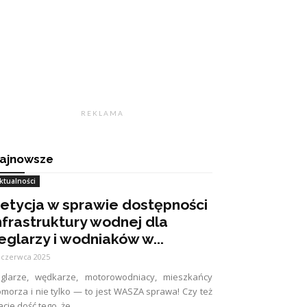
R E K L A M A
ajnowsze
ktualności
etycja w sprawie dostępności
nfrastruktury wodnej dla
eglarzy i wodniaków w...
 czerwca 2025
eglarze, wędkarze, motorowodniacy, mieszkańcy
morza i nie tylko — to jest WASZA sprawa! Czy też
cie dość tego, że...