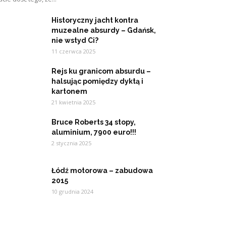
Historyczny jacht kontra
muzealne absurdy – Gdańsk,
nie wstyd Ci?
11 czerwca 2025
Rejs ku granicom absurdu –
halsując pomiędzy dyktą i
kartonem
21 kwietnia 2025
Bruce Roberts 34 stopy,
aluminium, 7900 euro!!!
2 stycznia 2025
Łódź motorowa – zabudowa
2015
10 grudnia 2024