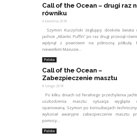
Call of the Ocean – drugi raz 
równiku
6 kwietnia 2018
Szymon Kuczyński żeglujący dookoła świata 
jachcie „Atlantic Puffin” po raz drugi przeciął równi
wpłynął z powrotem na północną półkulę. 
niewielkim Maxusie...
Polska
Call of the Ocean –
Zabezpieczenie masztu
8 lutego 2018
Po kilku dniach od feralnego przechylenia jacht
uszkodzenia masztu sytuacja wygląda 
opanowaną. Szymon po konsultacjach techniczn
wykonał awaryjne zabezpieczenie masztu pr
pomocy...
Polska