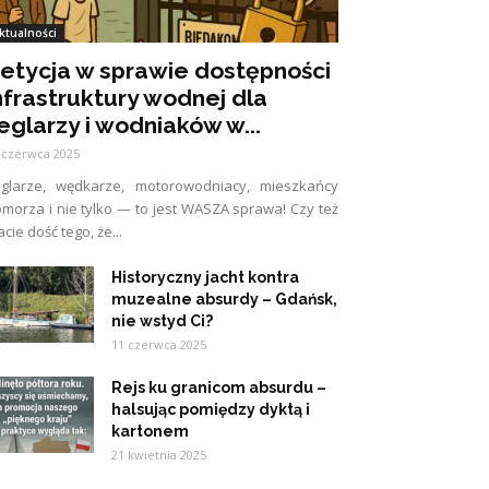
ktualności
etycja w sprawie dostępności
nfrastruktury wodnej dla
eglarzy i wodniaków w...
 czerwca 2025
eglarze, wędkarze, motorowodniacy, mieszkańcy
morza i nie tylko — to jest WASZA sprawa! Czy też
cie dość tego, że...
Historyczny jacht kontra
muzealne absurdy – Gdańsk,
nie wstyd Ci?
11 czerwca 2025
Rejs ku granicom absurdu –
halsując pomiędzy dyktą i
kartonem
21 kwietnia 2025