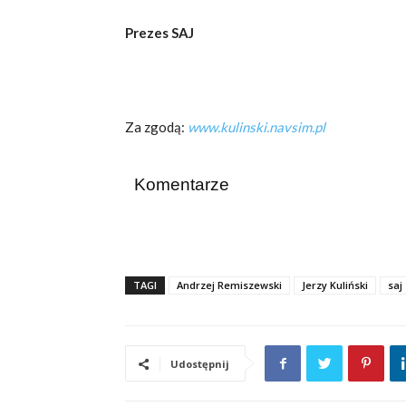
Prezes SAJ
Za zgodą:
www.kulinski.navsim.pl
Komentarze
TAGI
Andrzej Remiszewski
Jerzy Kuliński
saj
Udostępnij