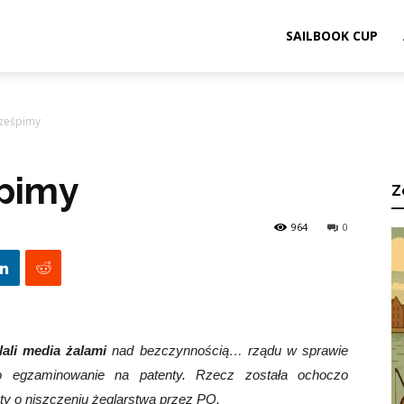
ook.pl
SAILBOOK CUP
prześpimy
śpimy
Z
964
0
lali media żalami
nad bezczynnością… rządu w sprawie
go egzaminowanie na patenty. Rzecz została ochoczo
ty o niszczeniu żeglarstwa przez PO.