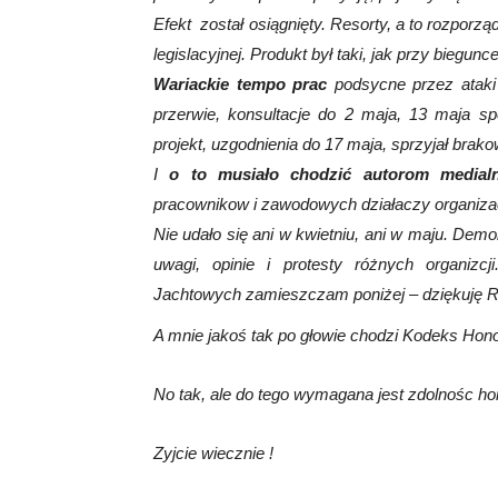
Efekt został osiągnięty. Resorty, a to rozporz
legislacyjnej. Produkt był taki, jak przy biegunce
Wariackie tempo prac
podsycne przez ataki 
przerwie, konsultacje do 2 maja, 13 maja sp
projekt, uzgodnienia do 17 maja, sprzyjał brako
I
o to musiało chodzić autorom medialn
pracownikow i zawodowych działaczy organiza
Nie udało się ani w kwietniu, ani w maju. Demob
uwagi, opinie i protesty różnych organiz
Jachtowych zamieszczam poniżej – dziękuję R
A mnie jakoś tak po głowie chodzi Kodeks Hon
No tak, ale do tego wymagana jest zdolnośc h
Zyjcie wiecznie !