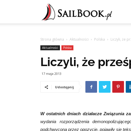
Sailb
Strona główna
Aktualności
Polska
Liczyli, że 
Aktualności
Polska
Liczyli, że prze
17 maja 2013
Udostępnij
W ostatnich dniach działacze Związunia za
wydania rozporządzenia demonopolizujące
podchwycona przez opozycję, pojawiły się teks