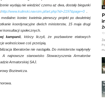
ądzenie wydają nie wiedzieć czemu aż dwa, dostały biegunki
A
:
http://www.kulinski.navsim.pl/art.php?id=2197&page=0
.
P
medialne: koniec kwietnia pierwszy projekt po dwuletniej
i
otkanie koordynacyjne dwóch ministerstw, 15 maja drugi
ż
wi konsultacji społecznych.
13
ej kampanii
, którzy liczyli, że pozbawione etatowych
Ż
cje wolnościowe coś prześpią.
Po
ilizacja liberatorów nie nastąpiła. Do ministerstw napłynęły
ma
cji. A najnowsze stanowisko Stowarzyszenia Armatorów
adzie Armatorskiej SAJ.
orowy Boziewicza.
onorowa.