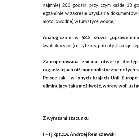
najmniej 200 godzin, przy czym każde 10 g
egzaminie w zakresie uzyskania dokumentów kwa
motorowodne) w turystyce wodnej.”
Analogicznie w §3.2 słowa „uprawnienia
kwalifikacyjne (certyfikaty, patenty ,licencje ż
Zaproponowana zmiana otworzy dostęp
organizacjach niż monopolistyczne dotychc
Polsce jak i w innych krajach Unii Europe
eliminujący taka możliwość, wbrew woli ust
Z wyrazami szacunku
( – ) j.kpt.ż.w. Andrzej Remiszewski