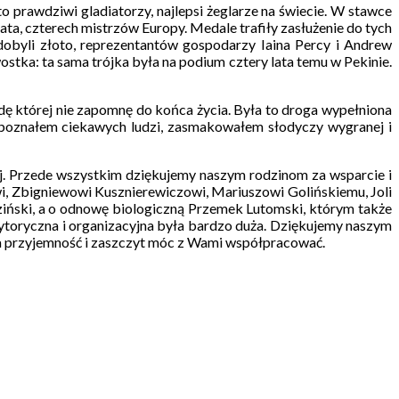
prawdziwi gladiatorzy, najlepsi żeglarze na świecie. W stawce
ata, czterech mistrzów Europy. Medale trafiły zasłużenie do tych
zdobyli złoto, reprezentantów gospodarzy Iaina Percy i Andrew
wostka: ta sama trójka była na podium cztery lata temu w Pekinie.
dę której nie zapomnę do końca życia. Była to droga wypełniona
, poznałem ciekawych ludzi, zasmakowałem słodyczy wygranej i
. Przede wszystkim dziękujemy naszym rodzinom za wsparcie i
, Zbigniewowi Kusznierewiczowi, Mariuszowi Golińskiemu, Joli
ziński, a o odnowę biologiczną Przemek Lutomski, którym także
ytoryczna i organizacyjna była bardzo duża. Dziękujemy naszym
ła przyjemność i zaszczyt móc z Wami współpracować.