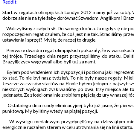
ReddIt
Start w regatach olimpijskich Londyn 2012 mamy już za sobą.
dobrze ale nie na tyle żeby dorównać Szwedom, Anglikom i Brazyl
Walczyliśmy z całych sił. Do samego końca. Ja nigdy się nie p
rozpoczęciem regat czułem, że coś jest nie tak. Straciliśmy pr
ustawienia i sprzęt? Myślę, że raczej to drugie.
Pierwsze dwa dni regat olimpijskich pokazały, że w warunkach s
tej trójce. Trzeciego dnia regat przystąpiliśmy do ataku. Dal
Brazylijczycy wygrywali albo byli tuż za nami.
Byłem pod wrażeniem ich dyspozycji i poziomu jaki reprezento
to stać. To nie był nasz tydzień. To nie były nasze regaty. 
Jeszcze za czasów startów na Finnie byłem jednym z najszybs
niektórych wyścigach zyskiwaliśmy po dwa, trzy miejsca ale t
jedenaste. Ze złości omal nie zrobiłem pięścią dziury w naszej łó
Ostatniego dnia rundy eliminacyjnej było już jasne, że pierws
punktową. My byliśmy wtedy na piątej pozycji.
W wyścigu medalowym przypłynęliśmy na dziewiątym miejscu
energicznie ruszałem sterem w celu utrzymania się na linii sta