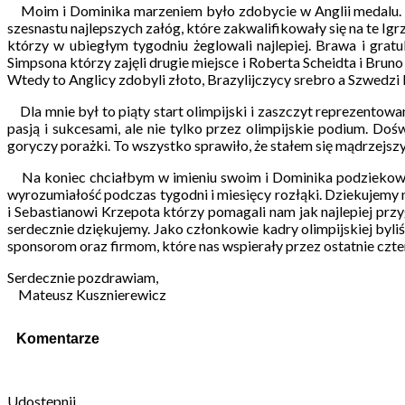
Moim i Dominika marzeniem było zdobycie w Anglii medalu. Wie
szesnastu najlepszych załóg, które zakwalifikowały się na te Ig
którzy w ubiegłym tygodniu żeglowali najlepiej. Brawa i grat
Simpsona którzy zajęli drugie miejsce i Roberta Scheidta i Bruno
Wtedy to Anglicy zdobyli złoto, Brazylijczycy srebro a Szwedzi 
Dla mnie był to piąty start olimpijski i zaszczyt reprezentow
pasją i sukcesami, ale nie tylko przez olimpijskie podium. 
goryczy porażki. To wszystko sprawiło, że stałem się mądrzejs
Na koniec chciałbym w imieniu swoim i Dominika podziekować
wyrozumiałość podczas tygodni i miesięcy rozłąki. Dziekujem
i Sebastianowi Krzepota którzy pomagali nam jak najlepiej pr
serdecznie dziękujemy. Jako członkowie kadry olimpijskiej by
sponsorom oraz firmom, które nas wspierały przez ostatnie cz
Serdecznie pozdrawiam,
Mateusz Kusznierewicz
Komentarze
Udostępnij