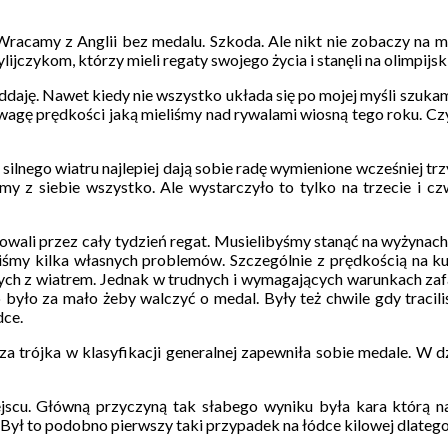
 Wracamy z Anglii bez medalu. Szkoda. Ale nikt nie zobaczy na 
ijczykom, którzy mieli regaty swojego życia i stanęli na olimpijs
oddaję. Nawet kiedy nie wszystko układa się po mojej myśli szuka
zewagę prędkości jaką mieliśmy nad rywalami wiosną tego roku. Czy
ilnego wiatru najlepiej dają sobie radę wymienione wcześniej trz
iśmy z siebie wszystko. Ale wystarczyło to tylko na trzecie i 
wali przez cały tydzień regat. Musielibyśmy stanąć na wyżynach 
Mieliśmy kilka własnych problemów. Szczególnie z prędkością na 
zych z wiatrem. Jednak w trudnych i wymagających warunkach za
o było za mało żeby walczyć o medal. Były też chwile gdy tracil
dce.
za trójka w klasyfikacji generalnej zapewniła sobie medale. W d
. Główną przyczyną tak słabego wyniku była kara którą nało
rtu. Był to podobno pierwszy taki przypadek na łódce kilowej dlat