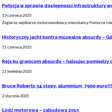
Petycja w sprawie dostępności infrastruktury wo
13 czerwca 2025
Żeglarze, wędkarze, motorowodniacy, mieszkańcy Pomorza i nie t
Historyczny jacht kontra muzealne absurdy – Gd
11 czerwca 2025
Rejs ku granicom absurdu – halsując pomiędzy 
21 kwietnia 2025
Bruce Roberts 34 stopy, aluminium, 7900 euro!!!
2 stycznia 2025
Łódź motorowa – zabudowa 2015