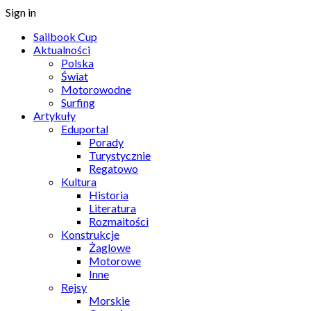
Sign in
Sailbook Cup
Aktualności
Polska
Świat
Motorowodne
Surfing
Artykuły
Eduportal
Porady
Turystycznie
Regatowo
Kultura
Historia
Literatura
Rozmaitości
Konstrukcje
Żaglowe
Motorowe
Inne
Rejsy
Morskie