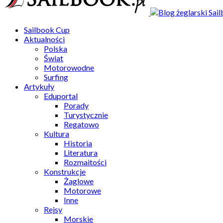
Sailbook Cup
Aktualności
Polska
Świat
Motorowodne
Surfing
Artykuły
Eduportal
Porady
Turystycznie
Regatowo
Kultura
Historia
Literatura
Rozmaitości
Konstrukcje
Żaglowe
Motorowe
Inne
Rejsy
Morskie