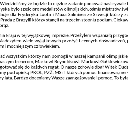
dzieliśmy że będzie to ciężkie zadanie ponieważ nasi rywale to 
rzyska było sześcioro medalistów olimpijskich, ośmiu mistrzów świ
ulacje dla Fryderyka Loofa i Maxa Salminea ze Szwecji którzy 
 Prada z Brazylii którzy stanęli na trzecim stopniu podium. Cieka
brąz.
ania kraju w tej wyjątkowej imprezie. Przeżyłem wspaniałą przygo
Doświadczyłem wiele wyjątkowych przeżyć i cennych doświadczeń
zym i mocniejszym człowiekiem.
 wszystkim którzy nam pomogli w naszej kampanii olimpijskiej
y naszym trenerom, Markowi Reynoldsowi, Markowi Gałkiewiczowi
zygotować się do każdych regat. O nasze zdrowie dbał Witek Dud
liśmy pod opieką PKOL, PZŻ, MSiT których pomoc finansowa, mer
tery lata. Bardzo doceniamy Wasze zaangażowanie i pomoc. To by