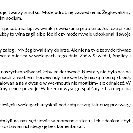
mojej twarzy smutku. Może odrobinę zawiedzenia. Żeglowaliśmy
kim podium.
m sposobu na lepszy wynik, rozwiazanie problemu. Jeszcze przed
żby to wina żagli albo łódki czy może rywale udoskonalili swoje
y załogi. My żeglowaliśmy dobrze. Ale nie na tyle żeby dorównać
czwarte miejsca w wyścigach tego dnia. Znów Szwedzi, Anglicy i
naszych możliwości żeby im dorównać. Niestety nie było nas na
kursach z wiatrem. Fordewindy zawsze były naszą mocną stroną.
falowania na akwenie w Weymouth nie mogliśmy się odnaleźć. W
iśmy cenne pozycje. W trzecim wyścigu spaliśmy z trzeciego na
ziesięciu wyścigach uzyskali nad całą resztą tak dużą przewagę
żyli na nas sędziowie w momencie startu. Ich zdaniem zbyt
ego zostawiam ich decyzję bez komentarza…