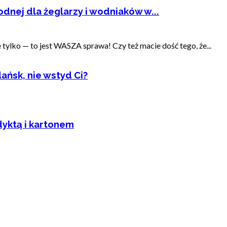
dnej dla żeglarzy i wodniaków w...
ylko — to jest WASZA sprawa! Czy też macie dość tego, że...
ańsk, nie wstyd Ci?
dyktą i kartonem