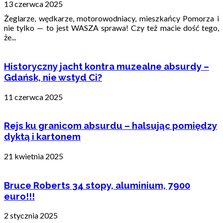
13 czerwca 2025
Żeglarze, wędkarze, motorowodniacy, mieszkańcy Pomorza i
nie tylko — to jest WASZA sprawa! Czy też macie dość tego,
że...
Historyczny jacht kontra muzealne absurdy –
Gdańsk, nie wstyd Ci?
11 czerwca 2025
Rejs ku granicom absurdu – halsując pomiędzy
dyktą i kartonem
21 kwietnia 2025
Bruce Roberts 34 stopy, aluminium, 7900
euro!!!
2 stycznia 2025