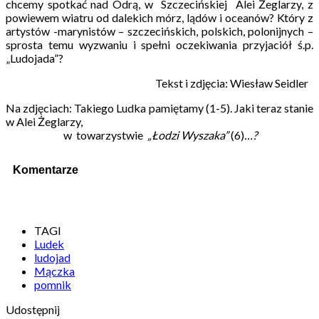
chcemy spotkać nad Odrą, w Szczecińskiej Alei Żeglarzy, z
powiewem wiatru od dalekich mórz, lądów i oceanów? Który z
artystów -marynistów – szczecińskich, polskich, polonijnych –
sprosta temu wyzwaniu i spełni oczekiwania przyjaciół ś.p.
„Ludojada”?
Tekst i zdjęcia: Wiesław Seidler
Na zdjęciach: Takiego Ludka pamiętamy (1-5). Jaki teraz stanie
w Alei Żeglarzy,
w towarzystwie
„Łodzi Wyszaka”
(6)
…?
Komentarze
TAGI
Ludek
ludojad
Mączka
pomnik
Udostępnij