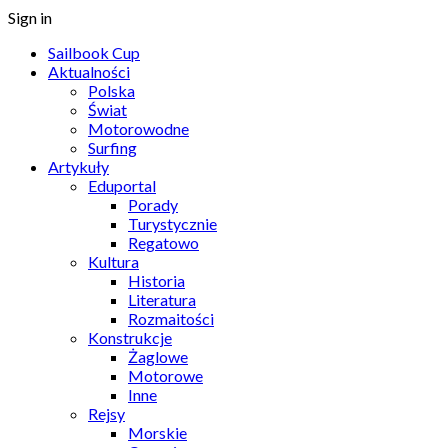
Sign in
Sailbook Cup
Aktualności
Polska
Świat
Motorowodne
Surfing
Artykuły
Eduportal
Porady
Turystycznie
Regatowo
Kultura
Historia
Literatura
Rozmaitości
Konstrukcje
Żaglowe
Motorowe
Inne
Rejsy
Morskie