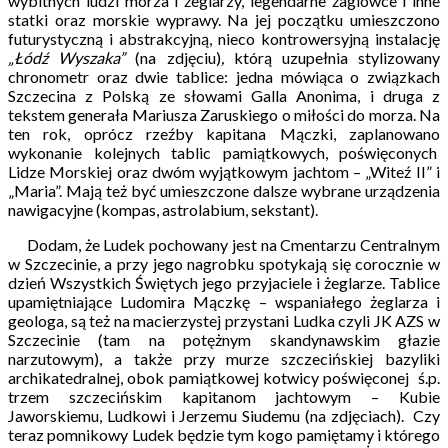
wybitnych ludzi morza i żeglarzy, legendarne żaglowce i inne
statki oraz morskie wyprawy. Na jej początku umieszczono
futurystyczną i abstrakcyjną, nieco kontrowersyjną instalację
„Łódź Wyszaka”
(na zdjęciu)
,
którą uzupełnia stylizowany
chronometr oraz dwie tablice: jedna mówiąca o związkach
Szczecina z Polską ze słowami Galla Anonima, i druga z
tekstem generała Mariusza Zaruskiego o miłości do morza. Na
ten rok, oprócz rzeźby kapitana Mączki, zaplanowano
wykonanie kolejnych tablic pamiątkowych, poświęconych
Lidze Morskiej oraz dwóm wyjątkowym jachtom – „Witeź II” i
„Maria”. Mają też być umieszczone dalsze wybrane urządzenia
nawigacyjne (kompas, astrolabium, sekstant).
Dodam, że Ludek pochowany jest na Cmentarzu Centralnym
w Szczecinie, a przy jego nagrobku spotykają się corocznie w
dzień Wszystkich Świętych jego przyjaciele i żeglarze. Tablice
upamiętniające Ludomira Mączkę – wspaniałego żeglarza i
geologa, są też na macierzystej przystani Ludka czyli JK AZS w
Szczecinie (tam na potężnym skandynawskim głazie
narzutowym), a także przy murze szczecińskiej bazyliki
archikatedralnej, obok pamiątkowej kotwicy poświęconej ś.p.
trzem szczecińskim kapitanom jachtowym – Kubie
Jaworskiemu, Ludkowi i Jerzemu Siudemu (na zdjęciach). Czy
teraz pomnikowy Ludek będzie tym kogo pamiętamy i którego