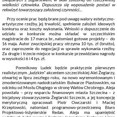
wielkości człowieka. Dopuszcza się wyposażenie postaci w
rekwizyt towarzyszący założonej czynności…
Przy ocenie prac będą brane pod uwagę walory estetyczno-
artystyczne rzeźby, jej trwałość, spełnienie założeń ideowych
konkursu oraz koszty wykonania. Wnioski o dopuszczenie do
udziału w konkursie można składać w szczecińskim
magistracie do 17 marca br., natomiast gotowe projekty – do
16 maja. Autor zwycięskiej pracy otrzyma 10 tys. zł (brutto),
oraz zaproszenie do negocjacji w sprawie wykonania rzeźby.
Za drugie i trzecie miejsce w konkursie przewidziano nagrody
w wysokości 6 i 4 tys. zł.
Pomnikowy Ludek będzie praktycznie pierwszym
realistycznym „ludzkim” akcentem szczecińskiej Alei Żeglarzy,
otwartej w lipcu zeszłego roku, na nowo wyremontowanym i
zmodernizowanym nadodrzańskim Bulwarze Piastowskim, na
odcinku od Mostu Długiego w stronę Wałów Chrobrego. Aleja
powstała – przy wsparciu finansowym miasta Szczecina – z
inicjatywy stowarzyszenia Żeglarski Szczecin, a jej koncepcję
merytoryczną opracowali Piotr Owczarski i Maciej
Krzeptowski, natomiast programowo-przestrzenną Biuro
Projektowo-Inżynierskie Redan. Aleja ma upamiętnić