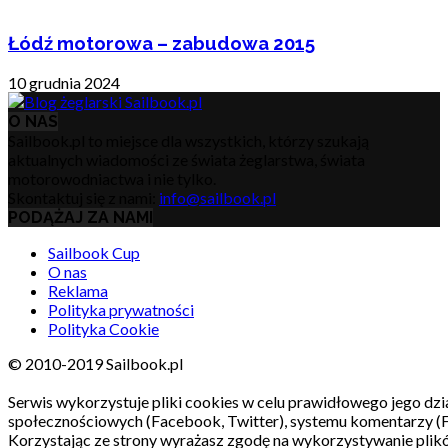
Łódź motorowa – zabudowa 2015
10 grudnia 2024
O NAS
Sailbook.pl to miejsce dla wszystkich, którzy szukają
aktualnych wiadomości ze świata żeglarstwa, świata
motorowodniactwa i nie tylko.
Skontaktuj się z nami:
info@sailbook.pl
PODĄŻAJ ZA NAMI
Sailbook Cup
O nas
Reklama
Polityka prywatności
Polityka Cookie
© 2010-2019 Sailbook.pl
Serwis wykorzystuje pliki cookies w celu prawidłowego jego dzia
społecznościowych (Facebook, Twitter), systemu komentarzy (
Korzystając ze strony wyrażasz zgodę na wykorzystywanie pli