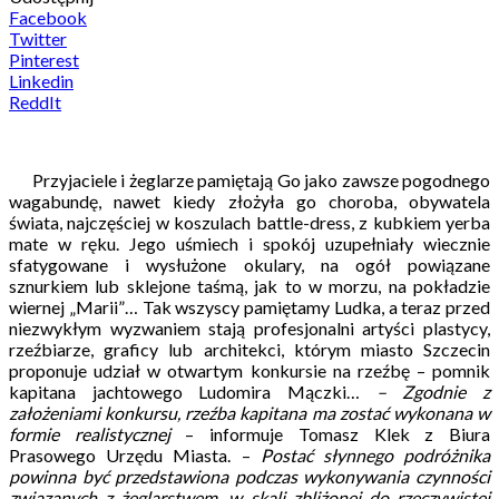
Facebook
Twitter
Pinterest
Linkedin
ReddIt
Przyjaciele i żeglarze pamiętają Go jako zawsze pogodnego
wagabundę, nawet kiedy złożyła go choroba, obywatela
świata, najczęściej w koszulach battle-dress, z kubkiem yerba
mate w ręku. Jego uśmiech i spokój uzupełniały wiecznie
sfatygowane i wysłużone okulary, na ogół powiązane
sznurkiem lub sklejone taśmą, jak to w morzu, na pokładzie
wiernej „Marii”… Tak wszyscy pamiętamy Ludka, a teraz przed
niezwykłym wyzwaniem stają profesjonalni artyści plastycy,
rzeźbiarze, graficy lub architekci, którym miasto Szczecin
proponuje udział w otwartym konkursie na rzeźbę – pomnik
kapitana jachtowego Ludomira Mączki…
– Zgodnie z
założeniami konkursu, rzeźba kapitana ma zostać wykonana w
formie realistycznej
– informuje Tomasz Klek z Biura
Prasowego Urzędu Miasta. –
Postać słynnego podróżnika
powinna być przedstawiona podczas wykonywania czynności
związanych z żeglarstwem, w skali zbliżonej do rzeczywistej