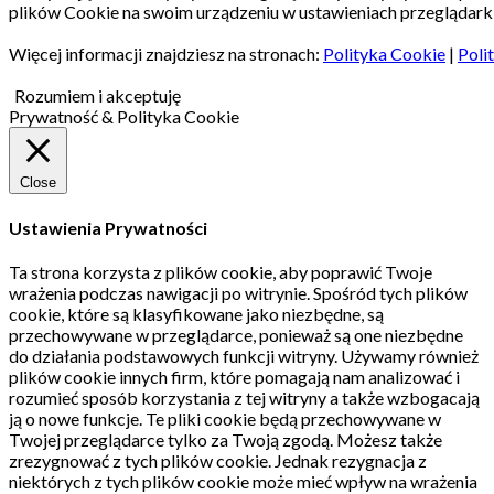
plików Cookie na swoim urządzeniu w ustawieniach przeglądarki
Więcej informacji znajdziesz na stronach:
Polityka Cookie
|
Poli
Rozumiem i akceptuję
Prywatność & Polityka Cookie
Close
Ustawienia Prywatności
Ta strona korzysta z plików cookie, aby poprawić Twoje
wrażenia podczas nawigacji po witrynie.
Spośród tych plików
cookie, które są klasyfikowane jako niezbędne, są
przechowywane w przeglądarce, ponieważ są one niezbędne
do działania podstawowych funkcji witryny.
Używamy również
plików cookie innych firm, które pomagają nam analizować i
rozumieć sposób korzystania z tej witryny a także wzbogacają
ją o nowe funkcje.
Te pliki cookie będą przechowywane w
Twojej przeglądarce tylko za Twoją zgodą.
Możesz także
zrezygnować z tych plików cookie.
Jednak rezygnacja z
niektórych z tych plików cookie może mieć wpływ na wrażenia