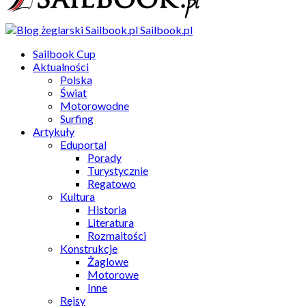
Sailbook.pl
Sailbook Cup
Aktualności
Polska
Świat
Motorowodne
Surfing
Artykuły
Eduportal
Porady
Turystycznie
Regatowo
Kultura
Historia
Literatura
Rozmaitości
Konstrukcje
Żaglowe
Motorowe
Inne
Rejsy