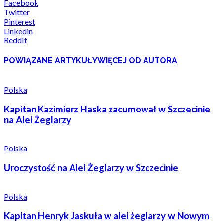
Facebook
Twitter
Pinterest
Linkedin
ReddIt
POWIĄZANE ARTYKUŁY
WIĘCEJ OD AUTORA
Polska
Kapitan Kazimierz Haska zacumował w Szczecinie
na Alei Żeglarzy
Polska
Uroczystość na Alei Żeglarzy w Szczecinie
Polska
Kapitan Henryk Jaskuła w alei żeglarzy w Nowym