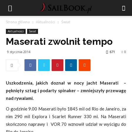
Strona główna
Aktualności
Świat
Aktualności
Świat
Maserati zwolnił tempo
9 stycznia 2014
671
0
Uszkodzenia, jakich doznał w nocy jacht Maserati –
pęknięty sztag i podarty spinaker – zmniejszyły przewagę
nad rywalami.
O godzinie 9.00 Maserati było 1845 mil od Rio de Janeiro, za
nim 290 mil Explora i Scarlet Runner 330 mi. Na Maserati
skończono naprawy i VOR 70 wznowił udział w wyścigu do
Rio de Janeiro.