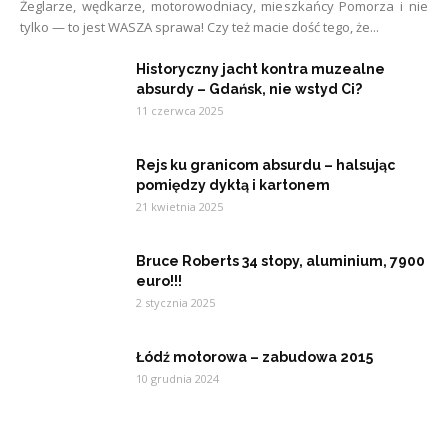
Żeglarze, wędkarze, motorowodniacy, mieszkańcy Pomorza i nie
tylko — to jest WASZA sprawa! Czy też macie dość tego, że...
Historyczny jacht kontra muzealne
absurdy – Gdańsk, nie wstyd Ci?
11 czerwca 2025
Rejs ku granicom absurdu – halsując
pomiędzy dyktą i kartonem
21 kwietnia 2025
Bruce Roberts 34 stopy, aluminium, 7900
euro!!!
2 stycznia 2025
Łódź motorowa – zabudowa 2015
10 grudnia 2024