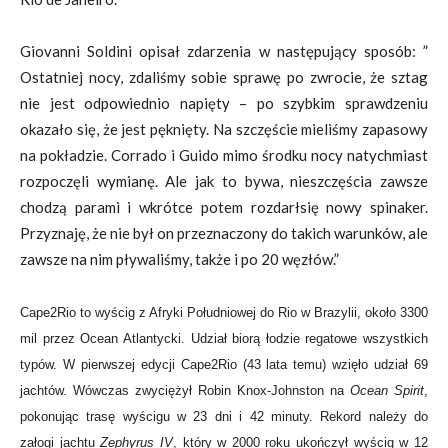
Giovanni Soldini opisał zdarzenia w następujący sposób: ”
Ostatniej nocy, zdaliśmy sobie sprawę po zwrocie, że sztag
nie jest odpowiednio napięty – po szybkim sprawdzeniu
okazało się, że jest pęknięty. Na szczęście mieliśmy zapasowy
na pokładzie.
Corrado i Guido mimo środku nocy natychmiast
rozpoczęli wymianę.
Ale jak to bywa, nieszczęścia zawsze
chodzą parami i wkrótce potem
rozdarł
się
nowy spinaker
.
Przyznaję, że nie był on przeznaczony do takich warunków, ale
zawsze na nim pływaliśmy, także i po 20 węzłów.”
Cape2Rio to wyścig z Afryki Południowej do Rio w Brazylii, około 3300
mil przez Ocean Atlantycki. Udział biorą łodzie regatowe wszystkich
typów. W pierwszej edycji Cape2Rio (43 lata temu) wzięło udział 69
jachtów. Wówczas zwyciężył Robin Knox-Johnston na
Ocean Spirit
,
pokonując trasę wyścigu w 23 dni i 42 minuty. Rekord należy do
załogi jachtu
Zephyrus IV
, który w 2000 roku ukończył wyścig w 12