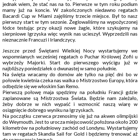
jednak wiem, że stać nas na to. Pierwsze w tym roku podium
mamy już na koncie. W zakończonych niedawno regatach
Bacardi Cup w Miami zajęliśmy trzecie miejsce. Był to nasz
pierwszy start w tym sezonie. Żeglowaliśmy na wypożyczonej
łódce testując przy okazji nowe żagle, które szykujemy na
sierpniowe Igrzyska więc wynik nas ucieszył. Wyprzedzili nas
nieznacznie Francuzi i Irlandczycy.
Jeszcze przed Świętami Wielkiej Nocy wystartujemy we
wspomnianych wcześniej regatach o Puchar Królowej Zofii u
wybrzeży Majorki. Start do pierwszego wyścigu już w
najbliższy poniedziałek o dwunastej w samo południe.
Na święta wracamy do domów ale tylko na pięć dni bo w
połowie kwietnia czeka nas walka o Mistrzostwo Europy, która
odbędzie się we włoskim San Remo.
Pierwszą połowę maja spędzimy na południu Francji gdzie
zaplanowane są Mistrzostwa Świata. Będzie nam zależało,
żeby dobrze w nich wypaść i wzmocnić naszą wiarę w
osiągnięcie dobrego wyniku na Igrzyskach.
Na początku czerwca przenosimy się już na akwen olimpijski
do Weymouth. Jest to urocza miejscowość położona około 200
kilometrów na południowy zachód od Londynu. Wystartujemy
tam w regatach Skandia Sail for Gold i będziemy trenować aż
do rozpoczęcia Igrzysk.