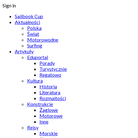
Sign in
Sailbook Cup
Aktualności
Polska
Świat
Motorowodne
Surfing
Artykuły
Eduportal
Porady
Turystycznie
Regatowo
Kultura
Historia
Literatura
Rozmaitości
Konstrukcje
Żaglowe
Motorowe
Inne
Rejsy
Morskie