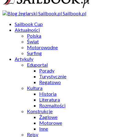
Sailbook.pl
Sailbook Cup
Aktualności
Polska
Świat
Motorowodne
Surfing
Artykuły
Eduportal
Porady
Turystycznie
Regatowo
Kultura
Historia
Literatura
Rozmaitości
Konstrukcje
Żaglowe
Motorowe
Inne
Rejsy