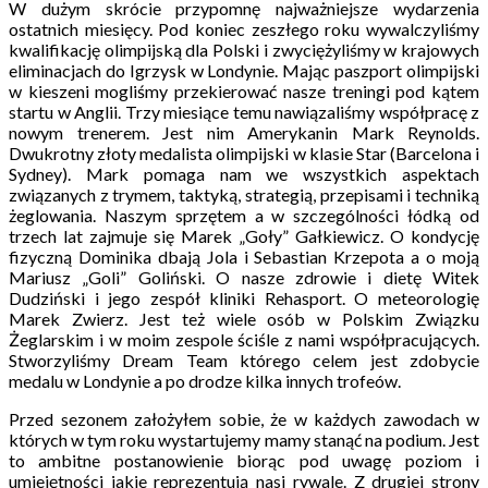
W dużym skrócie przypomnę najważniejsze wydarzenia
ostatnich miesięcy. Pod koniec zeszłego roku wywalczyliśmy
kwalifikację olimpijską dla Polski i zwyciężyliśmy w krajowych
eliminacjach do Igrzysk w Londynie. Mając paszport olimpijski
w kieszeni mogliśmy przekierować nasze treningi pod kątem
startu w Anglii. Trzy miesiące temu nawiązaliśmy współpracę z
nowym trenerem. Jest nim Amerykanin Mark Reynolds.
Dwukrotny złoty medalista olimpijski w klasie Star (Barcelona i
Sydney). Mark pomaga nam we wszystkich aspektach
związanych z trymem, taktyką, strategią, przepisami i techniką
żeglowania. Naszym sprzętem a w szczególności łódką od
trzech lat zajmuje się Marek „Goły” Gałkiewicz. O kondycję
fizyczną Dominika dbają Jola i Sebastian Krzepota a o moją
Mariusz „Goli” Goliński. O nasze zdrowie i dietę Witek
Dudziński i jego zespół kliniki Rehasport. O meteorologię
Marek Zwierz. Jest też wiele osób w Polskim Związku
Żeglarskim i w moim zespole ściśle z nami współpracujących.
Stworzyliśmy Dream Team którego celem jest zdobycie
medalu w Londynie a po drodze kilka innych trofeów.
Przed sezonem założyłem sobie, że w każdych zawodach w
których w tym roku wystartujemy mamy stanąć na podium. Jest
to ambitne postanowienie biorąc pod uwagę poziom i
umiejętności jakie reprezentują nasi rywale. Z drugiej strony