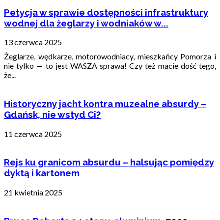
Petycja w sprawie dostępności infrastruktury
wodnej dla żeglarzy i wodniaków w...
13 czerwca 2025
Żeglarze, wędkarze, motorowodniacy, mieszkańcy Pomorza i
nie tylko — to jest WASZA sprawa! Czy też macie dość tego,
że...
Historyczny jacht kontra muzealne absurdy –
Gdańsk, nie wstyd Ci?
11 czerwca 2025
Rejs ku granicom absurdu – halsując pomiędzy
dyktą i kartonem
21 kwietnia 2025