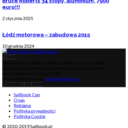
Bruce Roberts 34 stopy, aluminium, 7900
euro!!!
2 stycznia 2025
Łódź motorowa – zabudowa 2015
10 grudnia 2024
O NAS
Sailbook.pl to miejsce dla wszystkich, którzy szukają
aktualnych wiadomości ze świata żeglarstwa, świata
motorowodniactwa i nie tylko.
Skontaktuj się z nami:
info@sailbook.pl
PODĄŻAJ ZA NAMI
Sailbook Cup
O nas
Reklama
Polityka prywatności
Polityka Cookie
© 2010-2019 Sailbook.pl