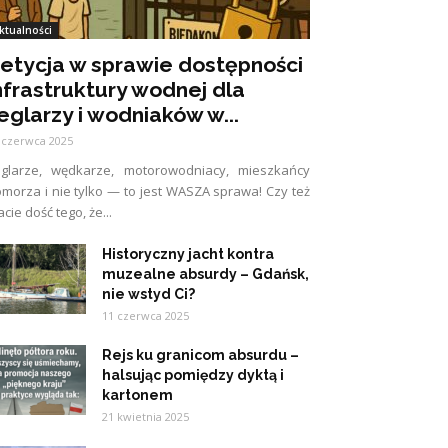
ktualności
etycja w sprawie dostępności
nfrastruktury wodnej dla
eglarzy i wodniaków w...
 czerwca 2025
eglarze, wędkarze, motorowodniacy, mieszkańcy
morza i nie tylko — to jest WASZA sprawa! Czy też
cie dość tego, że...
Historyczny jacht kontra
muzealne absurdy – Gdańsk,
nie wstyd Ci?
11 czerwca 2025
Rejs ku granicom absurdu –
halsując pomiędzy dyktą i
kartonem
21 kwietnia 2025