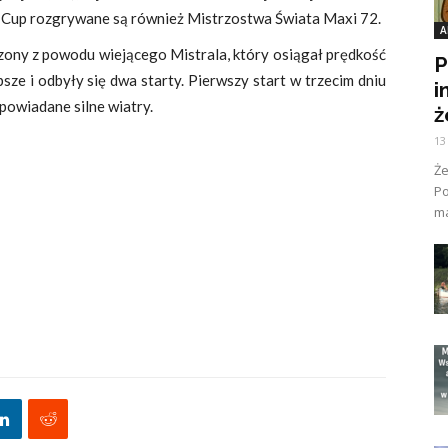
 Cup rozgrywane są również Mistrzostwa Świata Maxi 72.
A
zony z powodu wiejącego Mistrala, który osiągał prędkość
P
ze i odbyły się dwa starty. Pierwszy start w trzecim dniu
i
powiadane silne wiatry.
ż
13
Ż
Po
ma