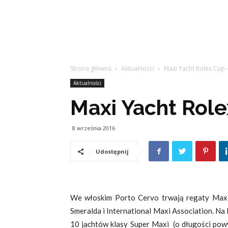
Strona główna
Aktualności
Maxi Yacht Rolex Cup 
Aktualności
Maxi Yacht Rol
8 września 2016
Udostępnij
We włoskim Porto Cervo trwają regaty Maxi
Smeralda i International Maxi Association. Na li
10 jachtów klasy Super Maxi (o długości powy