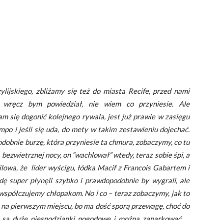
ylijskiego, zbliżamy się też do miasta Recife, przed nami
 wręcz bym powiedział, nie wiem co przyniesie. Ale
am się dogonić kolejnego rywala, jest już prawie w zasięgu
po i jeśli się uda, do mety w takim zestawieniu dojechać.
dobnie burzę, która przyniesie ta chmura, zobaczymy, co tu
j, bezwietrznej nocy, on “wachlował” wtedy, teraz sobie śpi, a
ilowa, że lider wyścigu, łódka Macif z Francois Gabartem i
ę super płynęli szybko i prawdopodobnie by wygrali, ale
 współczujemy chłopakom. No i co – teraz zobaczymy, jak to
 na pierwszym miejscu, bo ma dość sporą przewagę, choć do
we są duże niespodzianki pogodowe i można zaparkować …