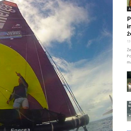
A
P
i
ż
13
Ż
Po
ma