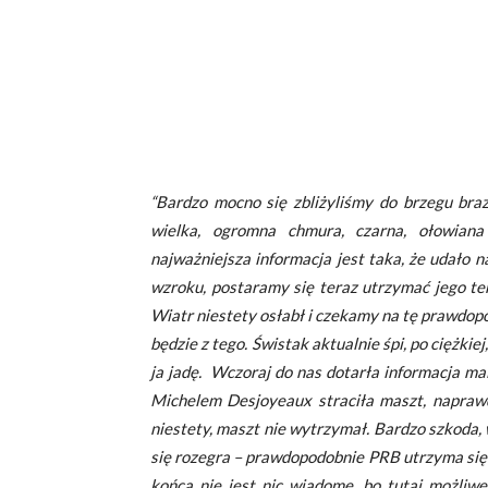
“Bardzo mocno się zbliżyliśmy do brzegu braz
wielka, ogromna chmura, czarna, ołowiana
najważniejsza informacja jest taka, że udało n
wzroku, postaramy się teraz utrzymać jego tem
Wiatr niestety osłabł i czekamy na tę prawdopo
będzie z tego. Świstak aktualnie śpi, po ciężkie
ja jadę. Wczoraj do nas dotarła informacja ma
Michelem Desjoyeaux straciła maszt, naprawd
niestety, maszt nie wytrzymał. Bardzo szkoda,
się rozegra – prawdopodobnie PRB utrzyma się
końca nie jest nic wiadome, bo tutaj możli