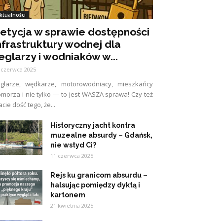
ktualności
etycja w sprawie dostępności
nfrastruktury wodnej dla
eglarzy i wodniaków w...
 czerwca 2025
eglarze, wędkarze, motorowodniacy, mieszkańcy
morza i nie tylko — to jest WASZA sprawa! Czy też
cie dość tego, że...
Historyczny jacht kontra
muzealne absurdy – Gdańsk,
nie wstyd Ci?
11 czerwca 2025
Rejs ku granicom absurdu –
halsując pomiędzy dyktą i
kartonem
21 kwietnia 2025