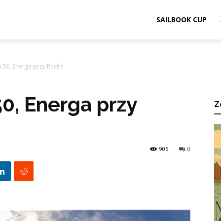
ook.pl
SAILBOOK CUP
i 50, Energa przy Recife
50, Energa przy
Z
905
0