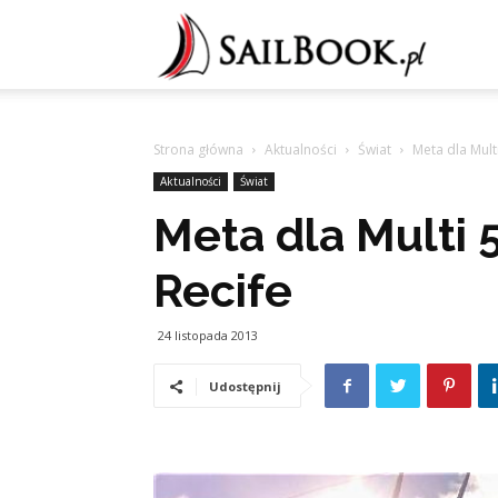
Sailb
Strona główna
Aktualności
Świat
Meta dla Mult
Aktualności
Świat
Meta dla Multi 
Recife
24 listopada 2013
Udostępnij