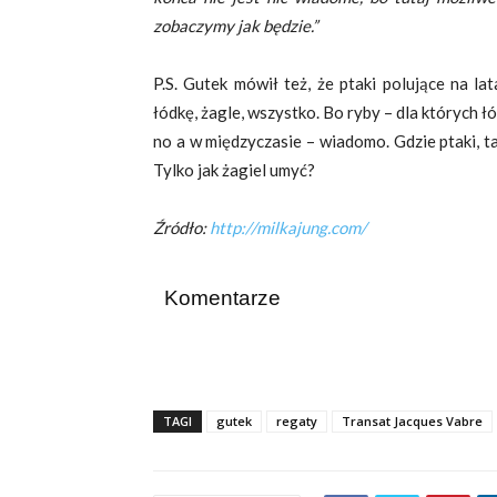
zobaczymy jak będzie.”
P.S. Gutek mówił też, że ptaki polujące na la
łódkę, żagle, wszystko. Bo ryby – dla których ł
no a w międzyczasie – wiadomo. Gdzie ptaki, t
Tylko jak żagiel umyć?
Źródło:
http://milkajung.com/
Komentarze
TAGI
gutek
regaty
Transat Jacques Vabre