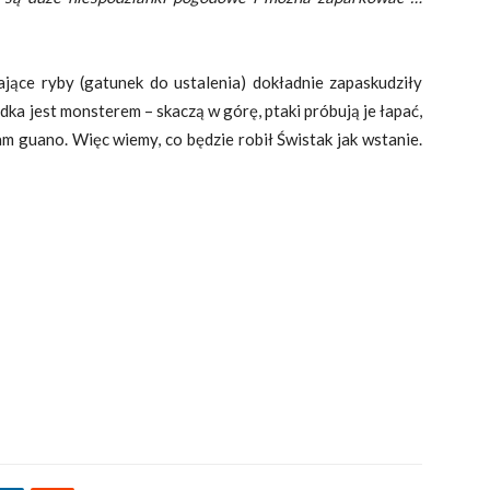
tające ryby (gatunek do ustalenia) dokładnie zapaskudziły
ódka jest monsterem – skaczą w górę, ptaki próbują je łapać,
am guano. Więc wiemy, co będzie robił Świstak jak wstanie.