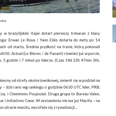
iling
w brazylijskim Itajai dotarł pierwszy trimaran z klasy
oga: Erwan Le Roux / Yann Eliès dotarła do mety po 14
ch od startu. Średnia prędkość na trasie, którą pokonali
ti50, Actual (Le Blevec / de Pavant) również już w porcie,
, 5 godzin i 7 minut po liderze. (Czas 14d 22h 47min 30s.
becny od strefy okołorównikowej, zmienił się w podział na
ety – dziś rano wg rankingu o godzinie 0630 UTC lider, PRB,
Coq i Cheminees Poujoulat. Druga grupa to Bureau Valee,
 i Initiatives Cœur. W zestawieniu nie ma już Macifa – na
po utracie masztu, wycofała się z rywalizacji…