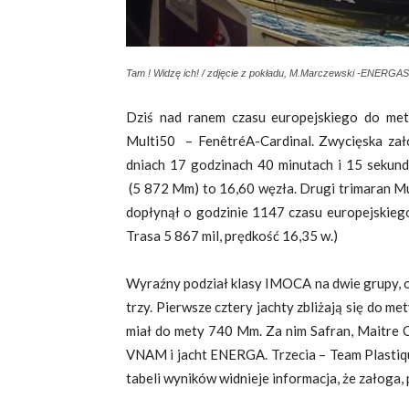
Tam ! Widzę ich! / zdjęcie z pokładu, M.Marczewski -ENERGASa
Dziś nad ranem czasu europejskiego do mety 
Multi50 – FenêtréA-Cardinal. Zwycięska zał
dniach 17 godzinach 40 minutach i 15 sekunda
(5 872 Mm) to 16,60 węzła. Drugi trimaran Mul
dopłynął o godzinie 1147 czasu europejskiego
Trasa 5 867 mil, prędkość 16,35 w.)
Wyraźny podział klasy IMOCA na dwie grupy, o
trzy. Pierwsze cztery jachty zbliżają się do m
miał do mety 740 Mm. Za nim Safran, Maitre 
VNAM i jacht ENERGA. Trzecia – Team Plastique
tabeli wyników widnieje informacja, że załoga, 