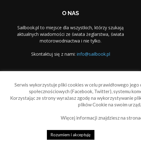
O NAS
Sailbook.pl to miejsce dla wszystkich, którzy szukają
aktualnych wiadomości ze świata żeglarstwa, świata
motorowodniactwa i nie tylko.
Skontaktuj się z nami:
info@sailbook.pl
PODĄŻAJ ZA NAMI
Serwis wykorzystuje pliki cookies w celu prawidłowego jego d
społecznościowych (Facebook, Twitter), systemu kom
Korzystając ze strony wyrażasz zgodę na wykorzystywanie pl
plików Cookie na swoim urządz
Więcej informacji znajdziesz na strona
Sailbook Cup
O nas
Reklama
Polityka prywatności
Polityka Cookie
Rozumiem i akceptuję
© 2010-2019 Sailbook.pl