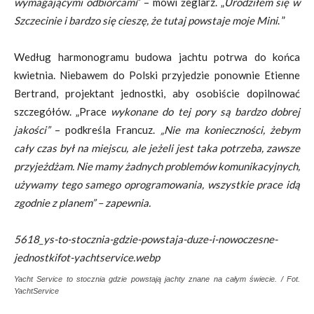
wymagającymi odbiorcami
” – mówi żeglarz. „
Urodziłem się w
Szczecinie i bardzo się cieszę, że tutaj powstaje moje Mini
. ”
Według harmonogramu budowa jachtu potrwa do końca
kwietnia. Niebawem do Polski przyjedzie ponownie Etienne
Bertrand, projektant jednostki, aby osobiście dopilnować
szczegółów. „Prace
wykonane do tej pory są bardzo dobrej
jakości”
– podkreśla Francuz.
„Nie ma konieczności, żebym
cały czas był na miejscu, ale jeżeli jest taka potrzeba, zawsze
przyjeżdżam. Nie mamy żadnych problemów komunikacyjnych,
używamy tego samego oprogramowania, wszystkie prace idą
zgodnie z planem” – zapewnia.
5618_ys-to-stocznia-gdzie-powstaja-duze-i-nowoczesne-
jednostkifot-yachtservice.webp
Yacht Service to stocznia gdzie powstają jachty znane na całym świecie. / Fot.
YachtService