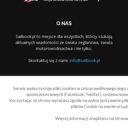
O NAS
Sailbook.pl to miejsce dla wszystkich, którzy szukają
aktualnych wiadomości ze świata żeglarstwa, świata
motorowodniactwa i nie tylko.
Skontaktuj się z nami:
info@sailbook.pl
PODĄŻAJ ZA NAMI
Serwis wykorzystuje pliki cookies w celu prawidłowego jego d
społecznościowych (Facebook, Twitter), systemu kom
Korzystając ze strony wyrażasz zgodę na wykorzystywanie pl
plików Cookie na swoim urządz
Więcej informacji znajdziesz na strona
Sailbook Cup
O nas
Reklama
Polityka prywatności
Polityka Cookie