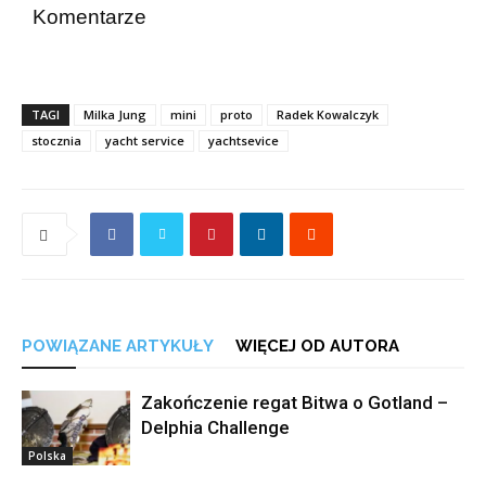
Komentarze
TAGI
Milka Jung
mini
proto
Radek Kowalczyk
stocznia
yacht service
yachtsevice
POWIĄZANE ARTYKUŁY
WIĘCEJ OD AUTORA
Zakończenie regat Bitwa o Gotland –
Delphia Challenge
Polska