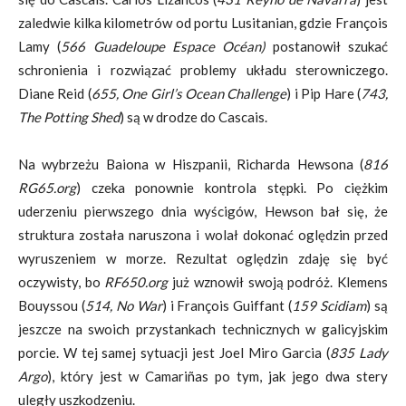
zaledwie kilka kilometrów od portu Lusitanian, gdzie François
Lamy (
566 Guadeloupe Espace Océan)
postanowił szukać
schronienia i rozwiązać problemy układu sterowniczego.
Diane Reid (
655, One Girl’s Ocean Challenge
) i Pip Hare (
743,
The Potting Shed
) są w drodze do Cascais.
Na wybrzeżu Baiona w Hiszpanii, Richarda Hewsona (
816
RG65.org
) czeka ponownie kontrola stępki. Po ciężkim
uderzeniu pierwszego dnia wyścigów, Hewson bał się, że
struktura została naruszona i wolał dokonać oględzin przed
wyruszeniem w morze. Rezultat oględzin zdaję się być
oczywisty, bo
RF650.org
już wznowił swoją podróż. Klemens
Bouyssou (
514, No War
) i François Guiffant (
159 Scidiam
) są
jeszcze na swoich przystankach technicznych w galicyjskim
porcie. W tej samej sytuacji jest Joel Miro Garcia (
835 Lady
Argo
), który jest w Camariñas po tym, jak jego dwa stery
uległy uszkodzeniu.