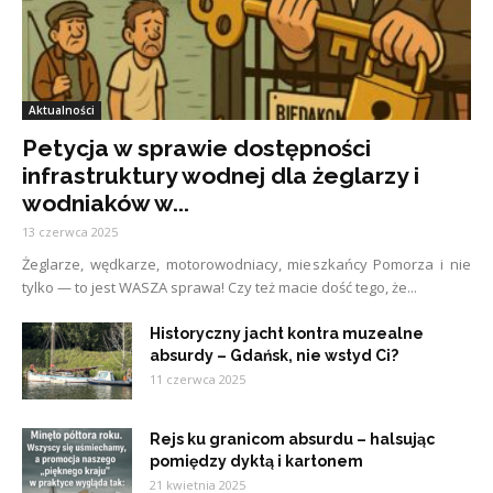
Aktualności
Petycja w sprawie dostępności
infrastruktury wodnej dla żeglarzy i
wodniaków w...
13 czerwca 2025
Żeglarze, wędkarze, motorowodniacy, mieszkańcy Pomorza i nie
tylko — to jest WASZA sprawa! Czy też macie dość tego, że...
Historyczny jacht kontra muzealne
absurdy – Gdańsk, nie wstyd Ci?
11 czerwca 2025
Rejs ku granicom absurdu – halsując
pomiędzy dyktą i kartonem
21 kwietnia 2025