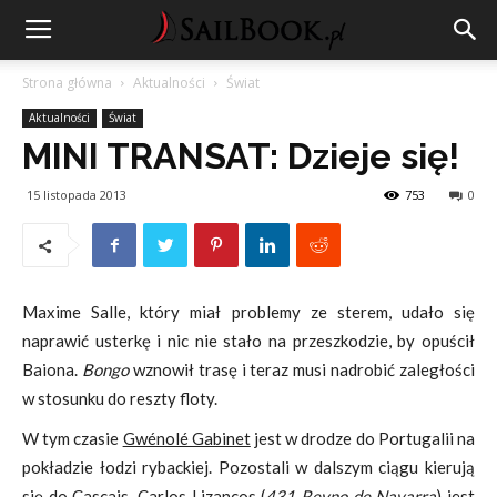
Strona główna
Aktualności
Świat
Aktualności
Świat
MINI TRANSAT: Dzieje się!
15 listopada 2013
753
0
Maxime Salle, który miał problemy ze sterem, udało się
naprawić usterkę i nic nie stało na przeszkodzie, by opuścił
Baiona.
Bongo
wznowił trasę i teraz musi nadrobić zaległości
w stosunku do reszty floty.
W tym czasie
Gwénolé Gabinet
jest w drodze do Portugalii na
pokładzie łodzi rybackiej. Pozostali w dalszym ciągu kierują
się do Cascais. Carlos Lizancos (
431 Reyno de Navarra
) jest