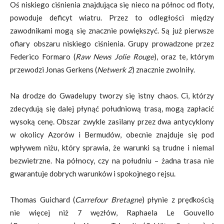
Oś niskiego ciśnienia znajdująca się nieco na północ od floty,
powoduje deficyt wiatru. Przez to odległości między
zawodnikami mogą się znacznie powiększyć. Są już pierwsze
ofiary obszaru niskiego ciśnienia. Grupy prowadzone przez
Federico Formaro (
Raw News Jolie Rouge
), oraz te, którym
przewodzi Jonas Gerkens (
Netwerk 2
) znacznie zwolniły.
Na drodze do Gwadelupy tworzy się istny chaos. Ci, którzy
zdecydują się dalej płynąć południową trasą, mogą zapłacić
wysoką cenę. Obszar zwykle zasilany przez dwa antycyklony
w okolicy Azorów i Bermudów, obecnie znajduje się pod
wpływem niżu, który sprawia, że warunki są trudne i niemal
bezwietrzne. Na północy, czy na południu – żadna trasa nie
gwarantuje dobrych warunków i spokojnego rejsu.
Thomas Guichard (
Carrefour Bretagne
) płynie z prędkością
nie więcej niż 7 węzłów, Raphaela Le Gouvello