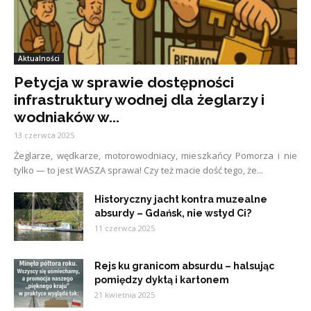
Aktualności
Petycja w sprawie dostępności
infrastruktury wodnej dla żeglarzy i
wodniaków w...
13 czerwca 2025
Żeglarze, wędkarze, motorowodniacy, mieszkańcy Pomorza i nie
tylko — to jest WASZA sprawa! Czy też macie dość tego, że...
Historyczny jacht kontra muzealne
absurdy – Gdańsk, nie wstyd Ci?
11 czerwca 2025
Rejs ku granicom absurdu – halsując
pomiędzy dyktą i kartonem
21 kwietnia 2025