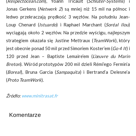
(
Respectocean.com
), Yoann Tricault (
Schlüter-Systems
) i
Jonas Gerkens (
Netwerk 2
) są mniej niż 15 mil na północ i
ledwo przekraczają prędkość 3 węzłów. Na południu Jean-
Loup Chenard (
Istuardo
) i Raphael Marchant (
Soréal Ilou
)
wyciągają około 2 węzłów. Na przedzie wyścigu, najlepszym
strategiem okazała się Justine Mettraux (
TeamWork
), który
jest obecnie ponad 50 mil przed Simon’em Koster’em (
Go 4 It
) i
120 przed Jean – Baptiste Lemaire’em (
L’œuvre du Marin
Breton
). Wśród prototypów 200 mil dzieli Rémi’ego Fermin’a
(
Boreal
), Bruna Garcia (
Sampaquita
) i Bertrand’a Delesne’a
(
Proto TeamWork
).
Źródło:
www.minitrasat.fr
Komentarze