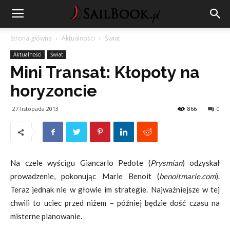
Strona główna
Aktualności
Świat
Aktualności
Świat
Mini Transat: Kłopoty na
horyzoncie
27 listopada 2013
866
0
Na czele wyścigu Giancarlo Pedote (
Prysmian
) odzyskał
prowadzenie, pokonując Marie Benoit (
benoitmarie.com
).
Teraz jednak nie w głowie im strategie. Najważniejsze w tej
chwili to uciec przed niżem – później będzie dość czasu na
misterne planowanie.