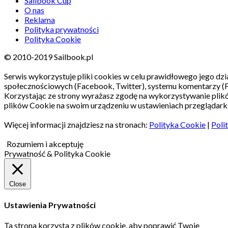
Sailbook Cup
O nas
Reklama
Polityka prywatności
Polityka Cookie
© 2010-2019 Sailbook.pl
Serwis wykorzystuje pliki cookies w celu prawidłowego jego dzia
społecznościowych (Facebook, Twitter), systemu komentarzy (
Korzystając ze strony wyrażasz zgodę na wykorzystywanie pli
plików Cookie na swoim urządzeniu w ustawieniach przeglądarki
Więcej informacji znajdziesz na stronach:
Polityka Cookie
|
Poli
Rozumiem i akceptuję
Prywatność & Polityka Cookie
Close
Ustawienia Prywatności
Ta strona korzysta z plików cookie, aby poprawić Twoje