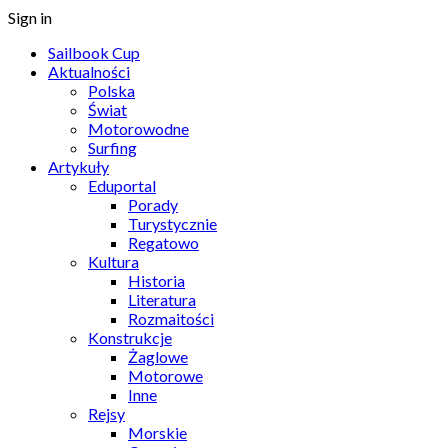
Sign in
Sailbook Cup
Aktualności
Polska
Świat
Motorowodne
Surfing
Artykuły
Eduportal
Porady
Turystycznie
Regatowo
Kultura
Historia
Literatura
Rozmaitości
Konstrukcje
Żaglowe
Motorowe
Inne
Rejsy
Morskie