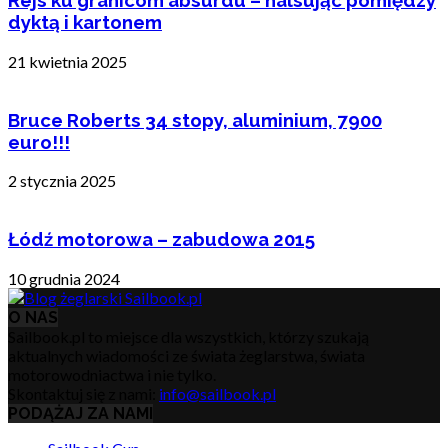
Rejs ku granicom absurdu – halsując pomiędzy
dyktą i kartonem
21 kwietnia 2025
Bruce Roberts 34 stopy, aluminium, 7900
euro!!!
2 stycznia 2025
Łódź motorowa – zabudowa 2015
10 grudnia 2024
O NAS
Sailbook.pl to miejsce dla wszystkich, którzy szukają
aktualnych wiadomości ze świata żeglarstwa, świata
motorowodniactwa i nie tylko.
Skontaktuj się z nami:
info@sailbook.pl
PODĄŻAJ ZA NAMI