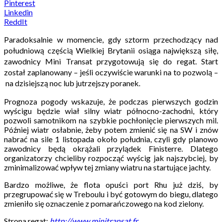
Pinterest
Linkedin
ReddIt
Paradoksalnie w momencie, gdy sztorm przechodzący nad
południową częścią Wielkiej Brytanii osiąga największą siłę,
zawodnicy Mini Transat przygotowują się do regat. Start
został zaplanowany –
jeśli oczywiście warunki na to pozwolą –
na dzisiejszą noc lub jutrzejszy poranek.
Prognoza pogody wskazuje, że podczas pierwszych godzin
wyścigu będzie wiał silny wiatr północno-zachodni, który
pozwoli samotnikom na szybkie pochłonięcie pierwszych mil.
Później wiatr osłabnie, żeby potem zmienić się na SW i znów
nabrać na sile 1 listopada około południa, czyli gdy planowo
zawodnicy będą okrążali przylądek Finisterre. Dlatego
organizatorzy chcieliby rozpocząć wyścig jak najszybciej, by
zminimalizować wpływ tej zmiany wiatru na startujące jachty.
Bardzo możliwe, że flota opuści port Rhu już dziś, by
przegrupować się w Treboulu i być gotowym do biegu, dlatego
zmieniło się oznaczenie z pomarańczowego na kod zielony.
Strona regat:
http://www.minitransat.fr