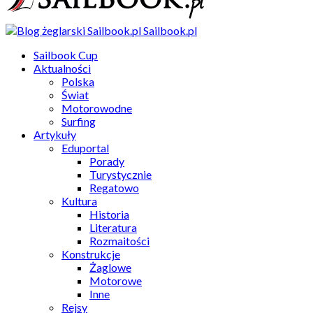
Sailbook.pl
Sailbook Cup
Aktualności
Polska
Świat
Motorowodne
Surfing
Artykuły
Eduportal
Porady
Turystycznie
Regatowo
Kultura
Historia
Literatura
Rozmaitości
Konstrukcje
Żaglowe
Motorowe
Inne
Rejsy