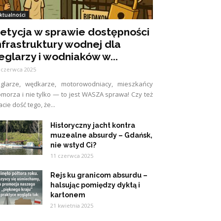
ktualności
etycja w sprawie dostępności
nfrastruktury wodnej dla
eglarzy i wodniaków w...
 czerwca 2025
eglarze, wędkarze, motorowodniacy, mieszkańcy
morza i nie tylko — to jest WASZA sprawa! Czy też
cie dość tego, że...
Historyczny jacht kontra
muzealne absurdy – Gdańsk,
nie wstyd Ci?
11 czerwca 2025
Rejs ku granicom absurdu –
halsując pomiędzy dyktą i
kartonem
21 kwietnia 2025