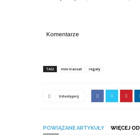
Komentarze
TAGI
mini transat
regaty
Udostępnij
POWIĄZANE ARTYKUŁY
WIĘCEJ OD