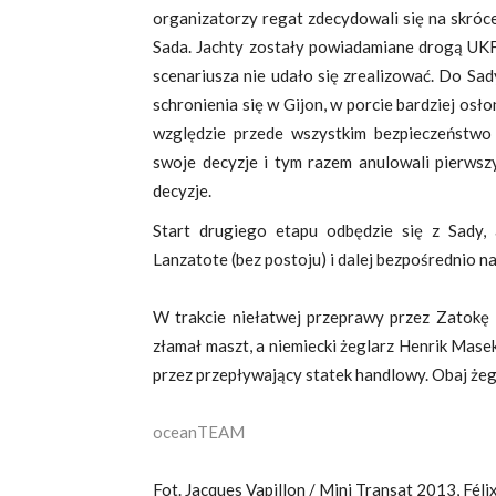
organizatorzy regat zdecydowali się na skróc
Sada. Jachty zostały powiadamiane drogą UKF
scenariusza nie udało się zrealizować. Do Sa
schronienia się w Gijon, w porcie bardziej osł
względzie przede wszystkim bezpieczeństwo 
swoje decyzje i tym razem anulowali pierwszy
decyzje.
Start drugiego etapu odbędzie się z Sady,
Lanzatote (bez postoju) i dalej bezpośrednio na
W trakcie niełatwej przeprawy przez Zatokę 
złamał maszt, a niemiecki żeglarz Henrik Masek
przez przepływający statek handlowy. Obaj żegl
oceanTEAM
Fot. Jacques Vapillon / Mini Transat 2013, Fél