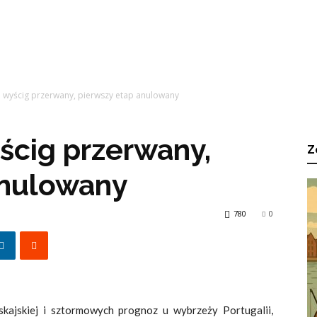
: wyścig przerwany, pierwszy etap anulowany
yścig przerwany,
Z
anulowany
780
0
kajskiej i sztormowych prognoz u wybrzeży Portugalii,