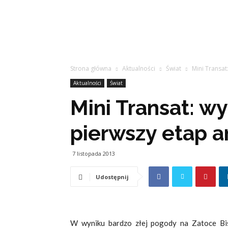
Strona główna
Aktualności
Świat
Mini Transat
Aktualności
Świat
Mini Transat: w
pierwszy etap 
7 listopada 2013
Udostępnij
W wyniku bardzo złej pogody na Zatoce Bis