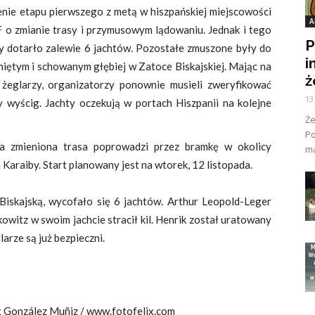
enie etapu pierwszego z metą w hiszpańskiej miejscowości
A
 o zmianie trasy i przymusowym lądowaniu. Jednak i tego
P
dy dotarło zalewie 6 jachtów. Pozostałe zmuszone były do
i
oniętym i schowanym głębiej w Zatoce Biskajskiej. Mając na
ż
żeglarzy, organizatorzy ponownie musieli zweryfikować
13
 wyścig. Jachty oczekują w portach Hiszpanii na kolejne
Ż
Po
 a zmieniona trasa poprowadzi przez bramkę w okolicy
ma
 Karaiby. Start planowany jest na wtorek, 12 listopada.
Biskajską, wycofało się 6 jachtów. Arthur Leopold-Leger
owitz w swoim jachcie stracił kil. Henrik został uratowany
arze są już bezpieczni.
ix González Muñiz / www.fotofelix.com