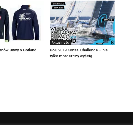
Aktualności
fanów Bitwy o Gotland
BoG 2019 Konsal Challenge – nie
tylko morderczy wyścig
NAS
P