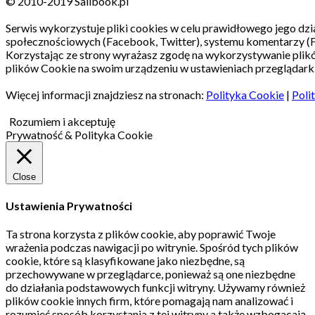
© 2010-2019 Sailbook.pl
Serwis wykorzystuje pliki cookies w celu prawidłowego jego dzia
społecznościowych (Facebook, Twitter), systemu komentarzy (
Korzystając ze strony wyrażasz zgodę na wykorzystywanie pli
plików Cookie na swoim urządzeniu w ustawieniach przeglądarki
Więcej informacji znajdziesz na stronach:
Polityka Cookie
|
Poli
Rozumiem i akceptuję
Prywatność & Polityka Cookie
Close
Ustawienia Prywatności
Ta strona korzysta z plików cookie, aby poprawić Twoje
wrażenia podczas nawigacji po witrynie.
Spośród tych plików
cookie, które są klasyfikowane jako niezbędne, są
przechowywane w przeglądarce, ponieważ są one niezbędne
do działania podstawowych funkcji witryny.
Używamy również
plików cookie innych firm, które pomagają nam analizować i
rozumieć sposób korzystania z tej witryny a także wzbogacają