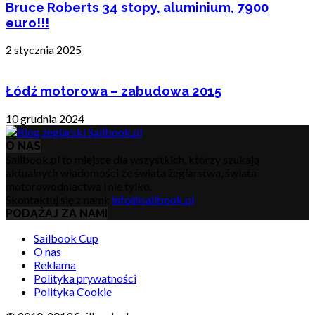
Bruce Roberts 34 stopy, aluminium, 7900
euro!!!
2 stycznia 2025
Łódź motorowa – zabudowa 2015
10 grudnia 2024
O NAS
Sailbook.pl to miejsce dla wszystkich, którzy szukają
aktualnych wiadomości ze świata żeglarstwa, świata
motorowodniactwa i nie tylko.
Skontaktuj się z nami:
info@sailbook.pl
PODĄŻAJ ZA NAMI
Sailbook Cup
O nas
Reklama
Polityka prywatności
Polityka Cookie