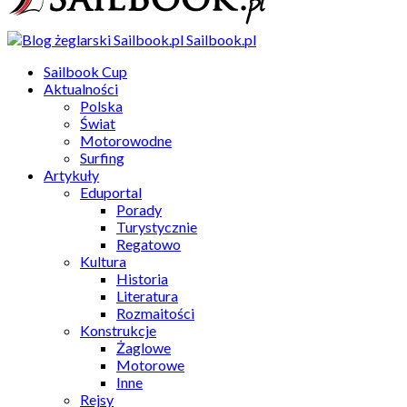
Sailbook.pl
Sailbook Cup
Aktualności
Polska
Świat
Motorowodne
Surfing
Artykuły
Eduportal
Porady
Turystycznie
Regatowo
Kultura
Historia
Literatura
Rozmaitości
Konstrukcje
Żaglowe
Motorowe
Inne
Rejsy