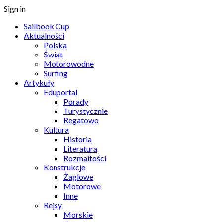
Sign in
Sailbook Cup
Aktualności
Polska
Świat
Motorowodne
Surfing
Artykuły
Eduportal
Porady
Turystycznie
Regatowo
Kultura
Historia
Literatura
Rozmaitości
Konstrukcje
Żaglowe
Motorowe
Inne
Rejsy
Morskie