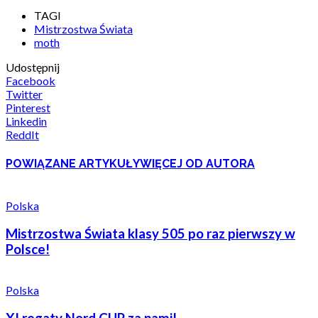
TAGI
Mistrzostwa Świata
moth
Udostępnij
Facebook
Twitter
Pinterest
Linkedin
ReddIt
POWIĄZANE ARTYKUŁY
WIĘCEJ OD AUTORA
Polska
Mistrzostwa Świata klasy 505 po raz pierwszy w
Polsce!
Polska