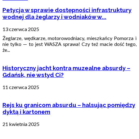
Petycja w sprawie dostępności infrastruktury
wodnej dla żeglarzy i wodniaków w...
13 czerwca 2025
Żeglarze, wędkarze, motorowodniacy, mieszkańcy Pomorza i
nie tylko — to jest WASZA sprawa! Czy też macie dość tego,
że...
Historyczny jacht kontra muzealne absurdy –
Gdańsk, nie wstyd Ci?
11 czerwca 2025
Rejs ku granicom absurdu – halsując pomiędzy
dyktą i kartonem
21 kwietnia 2025