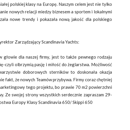
ałej polskiej klasy na Europę. Naszym celem jest nie tylko
ie nowych relacji miedzy biznesem a sportem i lokalnymi
czała nowe trendy i pokazała nową jakość dla polskiego
rektor Zarządzający Scandinavia Yachts:
 głowie dla naszej firmy, jest to także pewnego rodzaju
ię-czyli olbrzymią pasję i miłość do żeglarstwa. Możliwość
owarzystwie doborowych sterników to doskonała okazja
mnie fakt, że nowych Teamów przybywa. Firmy coraz chętniej
marketingowy tego projektu, bo prawie 70 m2 powierzchni
wy. Ze swojej strony wszystkich serdecznie zapraszam 29-
zostwa Europy Klasy Scandinavia 650/ Skippi 650