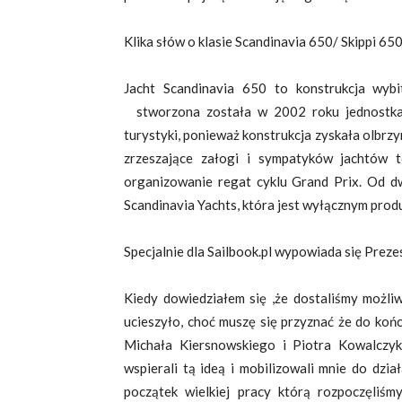
Klika słów o klasie Scandinavia 650/ Skippi 65
Jacht Scandinavia 650 to konstrukcja wyb
stworzona została w 2002 roku jednostka 
turystyki, ponieważ konstrukcja zyskała olbrz
zrzeszające załogi i sympatyków jachtów t
organizowanie regat cyklu Grand Prix. Od dw
Scandinavia Yachts, która jest wyłącznym prod
Specjalnie dla Sailbook.pl wypowiada się Prez
Kiedy dowiedziałem się ,że dostaliśmy możli
ucieszyło, choć muszę się przyznać że do koń
Michała Kiersnowskiego i Piotra Kowalczyk
wspierali tą ideą i mobilizowali mnie do dzi
początek wielkiej pracy którą rozpoczęliś