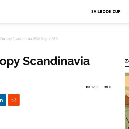
ook.pl
SAILBOOK CUP
 Europy Scandinavia 650/ Skippi 650
ropy Scandinavia
Z
0
1202
0