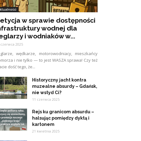
ktualności
etycja w sprawie dostępności
nfrastruktury wodnej dla
eglarzy i wodniaków w...
 czerwca 2025
eglarze, wędkarze, motorowodniacy, mieszkańcy
morza i nie tylko — to jest WASZA sprawa! Czy też
cie dość tego, że...
Historyczny jacht kontra
muzealne absurdy – Gdańsk,
nie wstyd Ci?
11 czerwca 2025
Rejs ku granicom absurdu –
halsując pomiędzy dyktą i
kartonem
21 kwietnia 2025