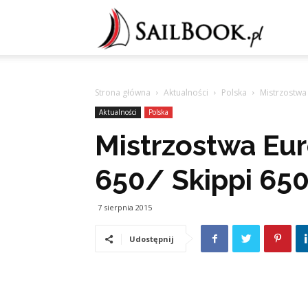
Sailb
Strona główna
Aktualności
Polska
Mistrzostwa
Aktualności
Polska
Mistrzostwa Eu
650/ Skippi 65
7 sierpnia 2015
Udostępnij