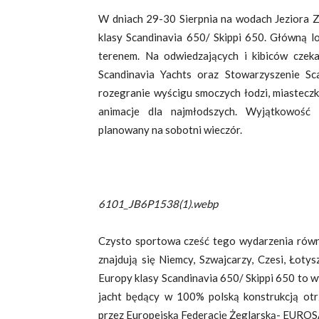
W dniach 29-30 Sierpnia na wodach Jeziora Z
klasy Scandinavia 650/ Skippi 650. Główną l
terenem. Na odwiedzających i kibiców czeka
Scandinavia Yachts oraz Stowarzyszenie Sc
rozegranie wyścigu smoczych łodzi, miasteczk
animacje dla najmłodszych. Wyjątkowość 
planowany na sobotni wieczór.
6101_JB6P1538(1).webp
Czysto sportowa cześć tego wydarzenia równ
znajdują się Niemcy, Szwajcarzy, Czesi, Łoty
Europy klasy Scandinavia 650/ Skippi 650 to 
jacht będący w 100% polską konstrukcją ot
przez Europejską Federację Żeglarską- EURO