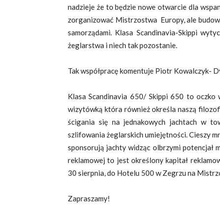
nadzieje że to będzie nowe otwarcie dla wspani
zorganizować Mistrzostwa Europy, ale budowan
samorządami. Klasa Scandinavia-Skippi wyty
żeglarstwa i niech tak pozostanie.
Tak współpracę komentuje Piotr Kowalczyk- Dy
Klasa Scandinavia 650/ Skippi 650 to oczko w
wizytówką która również określa naszą filozof
ścigania się na jednakowych jachtach w t
szlifowania żeglarskich umiejętności. Cieszy 
sponsorują jachty widząc olbrzymi potencjał 
reklamowej to jest określony kapitał reklamo
30 sierpnia, do Hotelu 500 w Zegrzu na Mistr
Zapraszamy!