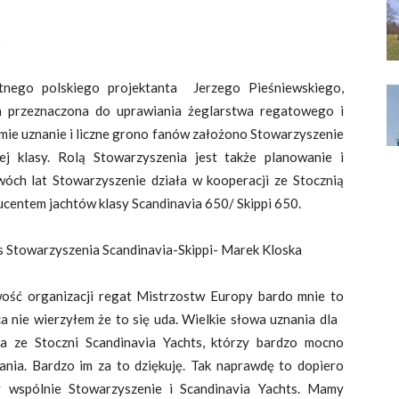
0
itnego polskiego projektanta Jerzego Pieśniewskiego,
przeznaczona do uprawiania żeglarstwa regatowego i
ymie uznanie i liczne grono fanów założono Stowarzyszenie
ej klasy. Rolą Stowarzyszenia jest także planowanie i
óch lat Stowarzyszenie działa w kooperacji ze Stocznią
ucentem jachtów klasy Scandinavia 650/ Skippi 650.
es Stowarzyszenia Scandinavia-Skippi- Marek Kloska
wość organizacji regat Mistrzostw Europy bardo mnie to
ca nie wierzyłem że to się uda. Wielkie słowa uznania dla
a ze Stoczni Scandinavia Yachts, którzy bardzo mocno
ałania. Bardzo im za to dziękuję. Tak naprawdę to dopiero
my wspólnie Stowarzyszenie i Scandinavia Yachts. Mamy