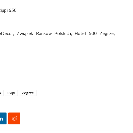
ippi 650
oDecor, Związek Banków Polskich, Hotel 500 Zegrze,
a
Skipi
Zegrze