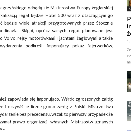
egrzyńskiego odbędą się Mistrzostwa Europy żeglarskiej
A
okalizacją regat będzie Hotel 500 wraz z otaczającym go
P
ć będzie wiele atrakcji przygotowanych przez Stocznię
i
andinavia -Skippi, oprócz samych regat planowane jest
ż
o Volvo, rejsy motorówkami i jachtami żaglowymi a także
13
wydarzenia podkreśli imponujący pokaz fajerwerków,
Ż
Po
ma
ież zapowiada się imponująco. Wśród zgłoszonych załóg
sze i oczywiście liczne grono załóg z Polski. Mistrzostwa
wydarzenie bez precedensu, wszak to pierwszy przypadek że
rzymał prawo organizacji własnych Mistrzostw uznanych
SAF