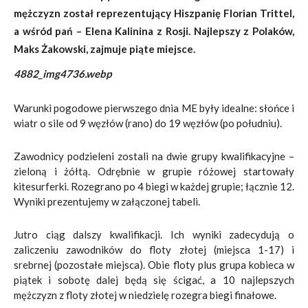
mężczyzn został reprezentujący Hiszpanię Florian Trittel,
a wśród pań – Elena Kalinina z Rosji. Najlepszy z Polaków,
Maks Żakowski, zajmuje piąte miejsce.
4882_img4736.webp
Warunki pogodowe pierwszego dnia ME były idealne: słońce i
wiatr o sile od 9 węzłów (rano) do 19 węzłów (po południu).
Zawodnicy podzieleni zostali na dwie grupy kwalifikacyjne –
zieloną i żółtą. Odrębnie w grupie różowej startowały
kitesurferki. Rozegrano po 4 biegi w każdej grupie; łącznie 12.
Wyniki prezentujemy w załączonej tabeli.
Jutro ciąg dalszy kwalifikacji. Ich wyniki zadecydują o
zaliczeniu zawodników do floty złotej (miejsca 1-17) i
srebrnej (pozostałe miejsca). Obie floty plus grupa kobieca w
piątek i sobotę dalej będą się ścigać, a 10 najlepszych
mężczyzn z floty złotej w niedzielę rozegra biegi finałowe.