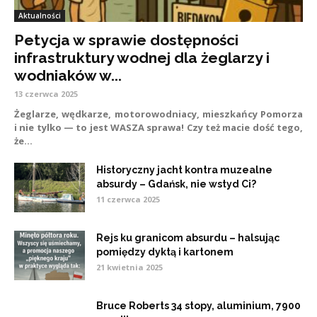
Aktualności
Petycja w sprawie dostępności
infrastruktury wodnej dla żeglarzy i
wodniaków w...
13 czerwca 2025
Żeglarze, wędkarze, motorowodniacy, mieszkańcy Pomorza
i nie tylko — to jest WASZA sprawa! Czy też macie dość tego,
że...
Historyczny jacht kontra muzealne
absurdy – Gdańsk, nie wstyd Ci?
11 czerwca 2025
Rejs ku granicom absurdu – halsując
pomiędzy dyktą i kartonem
21 kwietnia 2025
Bruce Roberts 34 stopy, aluminium, 7900