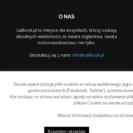
O NAS
Sailbook.pl to miejsce dla wszystkich, którzy szukają
aktualnych wiadomości ze świata żeglarstwa, świata
motorowodniactwa i nie tylko.
Skontaktuj się z nami:
info@sailbook.pl
PODĄŻAJ ZA NAMI
Serwis wykorzystuje pliki cookies w celu prawidłowego jego d
społecznościowych (Facebook, Twitter), systemu kom
Korzystając ze strony wyrażasz zgodę na wykorzystywanie pl
plików Cookie na swoim urządz
Więcej informacji znajdziesz na strona
Sailbook Cup
O nas
Reklama
Polityka prywatności
Polityka Cookie
Rozumiem i akceptuję