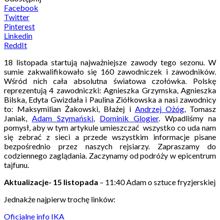
Facebook
Twitter
Pinterest
Linkedin
ReddIt
18 listopada startują najważniejsze zawody tego sezonu. W
sumie zakwalifikowało się 160 zawodniczek i zawodników.
Wśród nich cała absolutna światowa czołówka. Polskę
reprezentują 4 zawodniczki: Agnieszka Grzymska, Agnieszka
Bilska, Edyta Gwizdała i Paulina Ziółkowska a nasi zawodnicy
to: Maksymilian Żakowski, Błażej i
Andrzej Ożóg
, Tomasz
Janiak,
Adam Szymański
,
Dominik Glogier
. Wpadliśmy na
pomysł, aby w tym artykule umieszczać wszystko co uda nam
się zebrać z sieci a przede wszystkim informacje pisane
bezpośrednio przez naszych rejsiarzy. Zapraszamy do
codziennego zaglądania. Zaczynamy od podróży w epicentrum
tajfunu.
Aktualizacje- 15 listopada
–
11:40
Adam o sztuce fryzjerskiej
Jednakże najpierw trochę linków:
Oficjalne info IKA