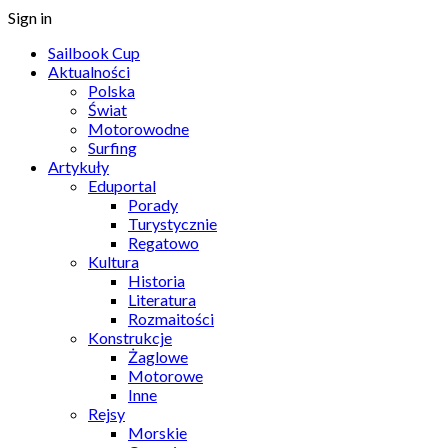
Sign in
Sailbook Cup
Aktualności
Polska
Świat
Motorowodne
Surfing
Artykuły
Eduportal
Porady
Turystycznie
Regatowo
Kultura
Historia
Literatura
Rozmaitości
Konstrukcje
Żaglowe
Motorowe
Inne
Rejsy
Morskie