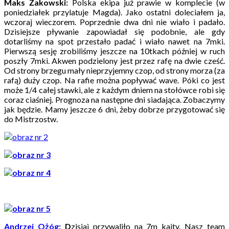
Maks Żakowski:
Polska ekipa już prawie w komplecie (w
poniedziałek przylatuje Magda). Jako ostatni doleciałem ja,
wczoraj wieczorem. Poprzednie dwa dni nie wiało i padało.
Dzisiejsze pływanie zapowiadał się podobnie, ale gdy
dotarliśmy na spot przestało padać i wiało nawet na 7mki.
Pierwszą sesję zrobiliśmy jeszcze na 10tkach później w ruch
poszły 7mki. Akwen podzielony jest przez rafę na dwie cześć.
Od strony brzegu mały nieprzyjemny czop, od strony morza (za
rafą) duży czop. Na rafie można popływać wave. Póki co jest
może 1/4 całej stawki, ale z każdym dniem na stołówce robi się
coraz ciaśniej. Prognoza na następne dni siadająca. Zobaczymy
jak będzie. Mamy jeszcze 6 dni, żeby dobrze przygotować się
do Mistrzostw.
Andrzej Ożóg
: D
zisiaj przywaliło na 7m kajty. Nasz team