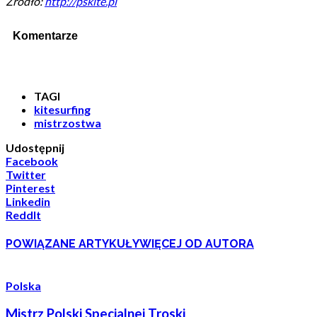
Źródło:
http://pskite.pl
Komentarze
TAGI
kitesurfing
mistrzostwa
Udostępnij
Facebook
Twitter
Pinterest
Linkedin
ReddIt
POWIĄZANE ARTYKUŁY
WIĘCEJ OD AUTORA
Polska
Mistrz Polski Specjalnej Troski