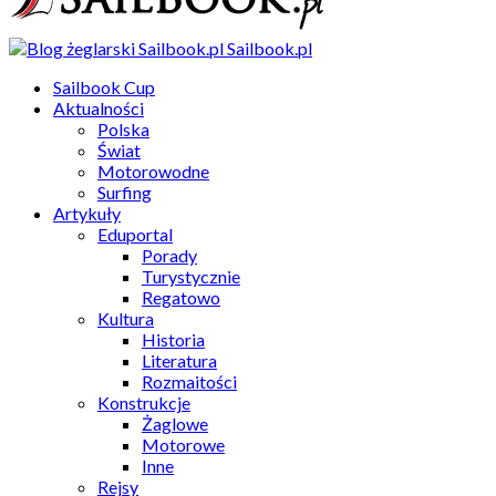
Sailbook.pl
Sailbook Cup
Aktualności
Polska
Świat
Motorowodne
Surfing
Artykuły
Eduportal
Porady
Turystycznie
Regatowo
Kultura
Historia
Literatura
Rozmaitości
Konstrukcje
Żaglowe
Motorowe
Inne
Rejsy