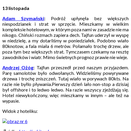
13 listopada
Adam Szymański
:
Podróż upłynęła bez większych
niespodzianek i strat w sprzęcie. Mieszkamy w wielkim
kompleksie hotelowym, w którym poza nami w zasadzie nie ma
nikogo. Chiński rozmach zapiera dech. Tajfun uderzył w wyspę
w niedzielę, a my dotarliśmy w poniedziałek. Podobno wiało
80knotow, a fala miała 6 metrów. Połamało trochę drzew, ale
poza tym bez większych strat. Tymczasem czekamy na resztę
zawodników i wiatr. Mimo świetnych prognoz prawie nie wieje.
Andrzej Ożóg
:
Tajfun przeszedł przed naszym przyjazdem.
Parę samolotów było odwołanych. Widzieliśmy powyrywane
drzewa i trochę zniszczeń. Tutaj wiało w porywach 80kts. Na
razie nie byłlo pływania.Pierwszy dzień lało non-stop a dzisiaj
był offshore i to ledwo ledwo. Na razie wszyscy zjeżdżają się.
Hotel niewykończony, więc mieszkamy w innym – ale też na
wypasie.
Widok z hoteliku: