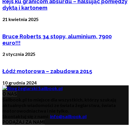
Rejs ku granicom absurdu – halsując pomiędzy
dyktą i kartonem
21 kwietnia 2025
Bruce Roberts 34 stopy, aluminium, 7900
euro!!!
2 stycznia 2025
Łódź motorowa – zabudowa 2015
10 grudnia 2024
O NAS
Sailbook.pl to miejsce dla wszystkich, którzy szukają
aktualnych wiadomości ze świata żeglarstwa, świata
motorowodniactwa i nie tylko.
Skontaktuj się z nami:
info@sailbook.pl
PODĄŻAJ ZA NAMI