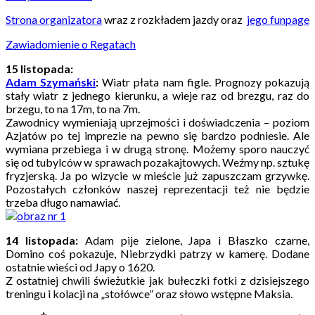
Strona organizatora
wraz z rozkładem jazdy oraz
jego funpage
Zawiadomienie o Regatach
15 listopada:
Adam Szymański
:
Wiatr płata nam figle. Prognozy pokazują
stały wiatr z jednego kierunku, a wieje raz od brezgu, raz do
brzegu, to na 17m, to na 7m.
Zawodnicy wymieniają uprzejmości i doświadczenia – poziom
Azjatów po tej imprezie na pewno się bardzo podniesie. Ale
wymiana przebiega i w drugą stronę. Możemy sporo nauczyć
się od tubylców w sprawach pozakajtowych. Weźmy np. sztukę
fryzjerską. Ja po wizycie w mieście już zapuszczam grzywkę.
Pozostałych członków naszej reprezentacji też nie będzie
trzeba długo namawiać.
14 listopada:
Adam pije zielone, Japa i Błaszko czarne,
Domino coś pokazuje, Niebrzydki patrzy w kamerę. Dodane
ostatnie wieści od Japy o 1620.
Z ostatniej chwili świeżutkie jak bułeczki fotki z dzisiejszego
treningu i kolacji na „stołówce” oraz słowo wstępne Maksia.