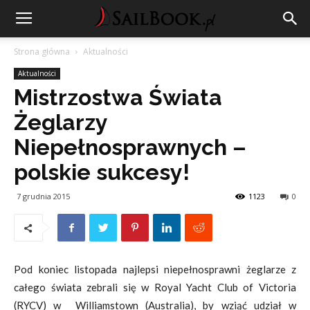
Strona główna
Aktualności
Aktualności
Mistrzostwa Świata
Żeglarzy
Niepełnosprawnych –
polskie sukcesy!
7 grudnia 2015
1123
0
Pod koniec listopada najlepsi niepełnosprawni żeglarze z
całego świata zebrali się w Royal Yacht Club of Victoria
(RYCV) w Williamstown (Australia), by wziąć udział w