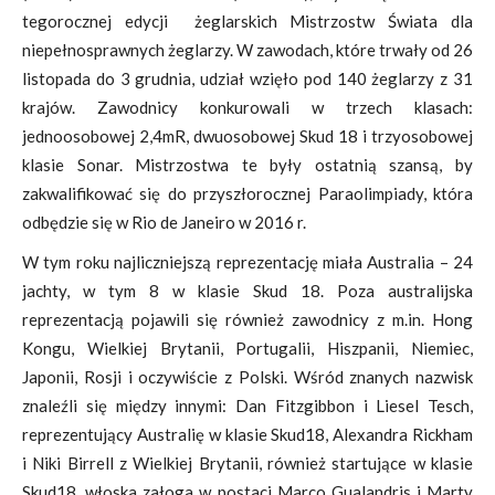
tegorocznej edycji żeglarskich Mistrzostw Świata dla
niepełnosprawnych żeglarzy. W zawodach, które trwały od 26
listopada do 3 grudnia, udział wzięło pod 140 żeglarzy z 31
krajów. Zawodnicy konkurowali w trzech klasach:
jednoosobowej 2,4mR, dwuosobowej Skud 18 i trzyosobowej
klasie Sonar. Mistrzostwa te były ostatnią szansą, by
zakwalifikować się do przyszłorocznej Paraolimpiady, która
odbędzie się w Rio de Janeiro w 2016 r.
W tym roku najliczniejszą reprezentację miała Australia – 24
jachty, w tym 8 w klasie Skud 18. Poza australijska
reprezentacją pojawili się również zawodnicy z m.in. Hong
Kongu, Wielkiej Brytanii, Portugalii, Hiszpanii, Niemiec,
Japonii, Rosji i oczywiście z Polski. Wśród znanych nazwisk
znaleźli się między innymi: Dan Fitzgibbon i Liesel Tesch,
reprezentujący Australię w klasie Skud18, Alexandra Rickham
i Niki Birrell z Wielkiej Brytanii, również startujące w klasie
Skud18, włoska załoga w postaci Marco Gualandris i Marty