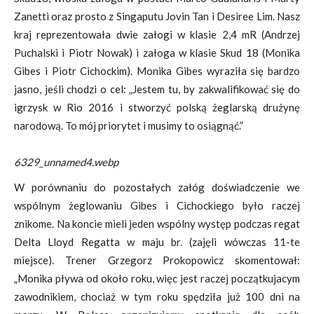
Zanetti oraz prosto z Singaputu Jovin Tan i Desiree Lim. Nasz
kraj reprezentowała dwie załogi w klasie 2,4 mR (Andrzej
Puchalski i Piotr Nowak) i załoga w klasie Skud 18 (Monika
Gibes i Piotr Cichockim). Monika Gibes wyraziła się bardzo
jasno, jeśli chodzi o cel: „Jestem tu, by zakwalifikować się do
igrzysk w Rio 2016 i stworzyć polską żeglarską drużynę
narodową. To mój priorytet i musimy to osiągnąć.”
6329_unnamed4.webp
W porównaniu do pozostałych załóg doświadczenie we
wspólnym żeglowaniu Gibes i Cichockiego było raczej
znikome. Na koncie mieli jeden wspólny występ podczas regat
Delta Lloyd Regatta w maju br. (zajęli wówczas 11-te
miejsce). Trener Grzegorz Prokopowicz skomentował:
„Monika pływa od około roku, więc jest raczej początkujacym
zawodnikiem, chociaż w tym roku spędziła już 100 dni na