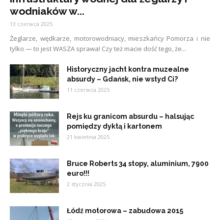
wodniaków w...
13 czerwca 2025
Żeglarze, wędkarze, motorowodniacy, mieszkańcy Pomorza i nie
tylko — to jest WASZA sprawa! Czy też macie dość tego, że...
Historyczny jacht kontra muzealne
absurdy – Gdańsk, nie wstyd Ci?
11 czerwca 2025
Rejs ku granicom absurdu – halsując
pomiędzy dyktą i kartonem
21 kwietnia 2025
Bruce Roberts 34 stopy, aluminium, 7900
euro!!!
2 stycznia 2025
Łódź motorowa – zabudowa 2015