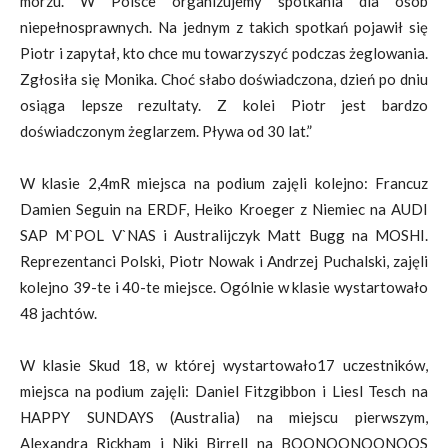
morzu. W Polsce organizujemy spotkania dla osób
niepełnosprawnych. Na jednym z takich spotkań pojawił się
Piotr i zapytał, kto chce mu towarzyszyć podczas żeglowania.
Zgłosiła się Monika. Choć słabo doświadczona, dzień po dniu
osiąga lepsze rezultaty. Z kolei Piotr jest bardzo
doświadczonym żeglarzem. Pływa od 30 lat.”
W klasie 2,4mR miejsca na podium zajęli kolejno: Francuz
Damien Seguin na ERDF, Heiko Kroeger z Niemiec na AUDI
SAP M`POL V`NAS i Australijczyk Matt Bugg na MOSHI.
Reprezentanci Polski, Piotr Nowak i Andrzej Puchalski, zajęli
kolejno 39-te i 40-te miejsce. Ogólnie w klasie wystartowało
48 jachtów.
W klasie Skud 18, w której wystartowało17 uczestników,
miejsca na podium zajęli: Daniel Fitzgibbon i Liesl Tesch na
HAPPY SUNDAYS (Australia) na miejscu pierwszym,
Alexandra Rickham i Niki Birrell na BOONOONOONOOS