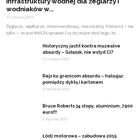
infrastruktury wodnej dla żeglarzy i
wodniaków w...
13 czerwca 2025
Żeglarze, wędkarze, motorowodniacy, mieszkańcy Pomorza i nie
tylko — to jest WASZA sprawa! Czy też macie dość tego, że...
Historyczny jacht kontra muzealne
absurdy – Gdańsk, nie wstyd Ci?
11 czerwca 2025
Rejs ku granicom absurdu – halsując
pomiędzy dyktą i kartonem
21 kwietnia 2025
Bruce Roberts 34 stopy, aluminium, 7900
euro!!!
2 stycznia 2025
Łódź motorowa – zabudowa 2015