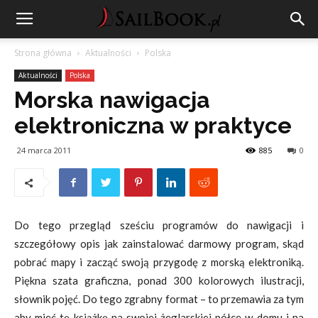
Strona główna
Aktualności
Polska
Aktualności
Polska
Morska nawigacja
elektroniczna w praktyce
24 marca 2011
885
0
Do tego przegląd sześciu programów do nawigacji i
szczegółowy opis jak zainstalować darmowy program, skąd
pobrać mapy i zacząć swoją przygodę z morską elektroniką.
Piękna szata graficzna, ponad 300 kolorowych ilustracji,
słownik pojęć. Do tego zgrabny format – to przemawia za tym
aby mieć tę książkę na swojej żeglarskiej półce w domu i na