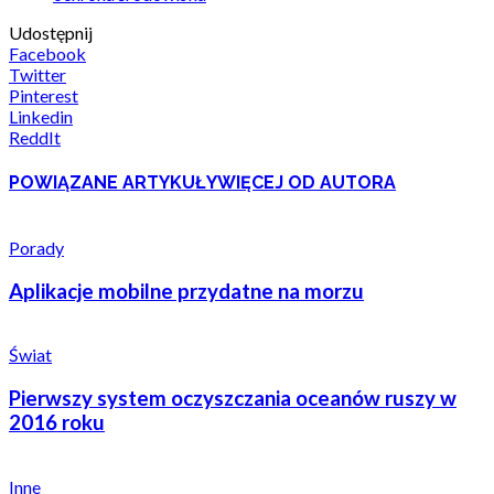
Udostępnij
Facebook
Twitter
Pinterest
Linkedin
ReddIt
POWIĄZANE ARTYKUŁY
WIĘCEJ OD AUTORA
Porady
Aplikacje mobilne przydatne na morzu
Świat
Pierwszy system oczyszczania oceanów ruszy w
2016 roku
Inne