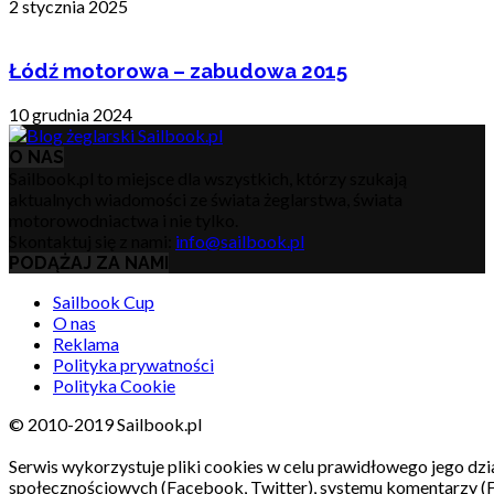
2 stycznia 2025
Łódź motorowa – zabudowa 2015
10 grudnia 2024
O NAS
Sailbook.pl to miejsce dla wszystkich, którzy szukają
aktualnych wiadomości ze świata żeglarstwa, świata
motorowodniactwa i nie tylko.
Skontaktuj się z nami:
info@sailbook.pl
PODĄŻAJ ZA NAMI
Sailbook Cup
O nas
Reklama
Polityka prywatności
Polityka Cookie
© 2010-2019 Sailbook.pl
Serwis wykorzystuje pliki cookies w celu prawidłowego jego dzia
społecznościowych (Facebook, Twitter), systemu komentarzy (