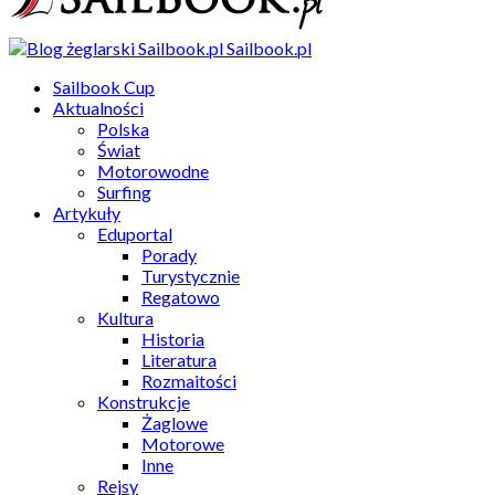
Sailbook.pl
Sailbook Cup
Aktualności
Polska
Świat
Motorowodne
Surfing
Artykuły
Eduportal
Porady
Turystycznie
Regatowo
Kultura
Historia
Literatura
Rozmaitości
Konstrukcje
Żaglowe
Motorowe
Inne
Rejsy