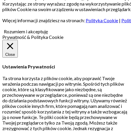
Korzystając ze strony wyrażasz zgodę na wykorzystywanie pli
plików Cookie na swoim urządzeniu w ustawieniach przeglądarki
Więcej informacji znajdziesz na stronach:
Polityka Cookie
|
Poli
Rozumiem i akceptuję
Prywatność & Polityka Cookie
Close
Ustawienia Prywatności
Ta strona korzysta z plików cookie, aby poprawić Twoje
wrażenia podczas nawigacji po witrynie.
Spośród tych plików
cookie, które są klasyfikowane jako niezbędne, są
przechowywane w przeglądarce, ponieważ są one niezbędne
do działania podstawowych funkcji witryny.
Używamy również
plików cookie innych firm, które pomagają nam analizować i
rozumieć sposób korzystania z tej witryny a także wzbogacają
ją o nowe funkcje.
Te pliki cookie będą przechowywane w
Twojej przeglądarce tylko za Twoją zgodą.
Możesz także
zrezygnować z tych plików cookie.
Jednak rezygnacja z