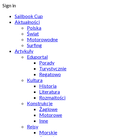
Sign in
Sailbook Cup
Aktualności
Polska
Świat
Motorowodne
Surfing
Artykuły
Eduportal
Porady
Turystycznie
Regatowo
Kultura
Historia
Literatura
Rozmaitości
Konstrukcje
Żaglowe
Motorowe
Inne
Rejsy
Morskie