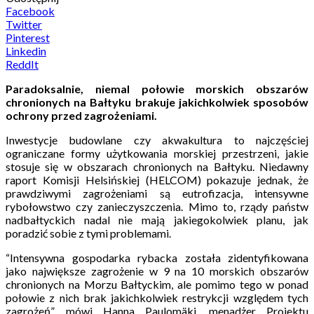
Facebook
Twitter
Pinterest
Linkedin
ReddIt
Paradoksalnie, niemal połowie morskich obszarów
chronionych na Bałtyku brakuje jakichkolwiek sposobów
ochrony przed zagrożeniami.
Inwestycje budowlane czy akwakultura to najczęściej
ograniczane formy użytkowania morskiej przestrzeni, jakie
stosuje się w obszarach chronionych na Bałtyku. Niedawny
raport Komisji Helsińskiej (HELCOM) pokazuje jednak, że
prawdziwymi zagrożeniami są eutrofizacja, intensywne
rybołowstwo czy zanieczyszczenia. Mimo to, rządy państw
nadbałtyckich nadal nie mają jakiegokolwiek planu, jak
poradzić sobie z tymi problemami.
“Intensywna gospodarka rybacka została zidentyfikowana
jako największe zagrożenie w 9 na 10 morskich obszarów
chronionych na Morzu Bałtyckim, ale pomimo tego w ponad
połowie z nich brak jakichkolwiek restrykcji względem tych
zagrożeń”, mówi Hanna Paulomäki, menadżer Projektu