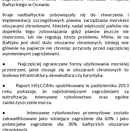
Bałtyckiego w Oceanie.
Kraje nadbałtyckie zobowiązały się do stworzenia i
implementacji szczegółowych planów zarządzania morskimi
obszarami chronionymi. Niestety, nadal większość państw nie
dopełniła tego zobowiązania gdyż planów jeszcze nie
stworzono, lub nie regulują istoty problemu. Mimo, że na
Bałtyku jest dość dużo obszarów chronionych, istnieją one
głównie na papierze nie chroniąc przyrody przed najczęściej
wymienianymi zagrożeniami.
● Najczęściej ograniczane formy użytkowania morskiej
przestrzeni, jakie stosuje się w obszarach chronionych to
budowa infrastruktury, akwakultura czy turystyka.
● Raport HELCOMu opublikowany w październiku 2013
roku pokazuje, że najistotniejszymi zagrożeniami są
eutrofizacja, intensywne rybołowstwo oraz ogólne
zanieczyszczenie morza.
● Intensywne rybołowstwo przemysłowe zostało
zakwalifikowane jako istniejące zagrożenie dla 60% i jako
potencjalne zagrożenie dla 30% bałtyckich obszarów
chronionych.