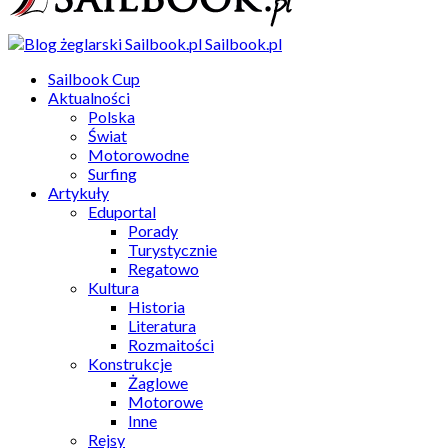
Sailbook.pl
Sailbook Cup
Aktualności
Polska
Świat
Motorowodne
Surfing
Artykuły
Eduportal
Porady
Turystycznie
Regatowo
Kultura
Historia
Literatura
Rozmaitości
Konstrukcje
Żaglowe
Motorowe
Inne
Rejsy