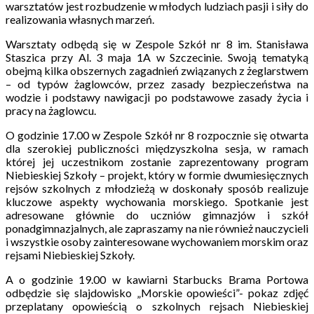
warsztatów jest rozbudzenie w młodych ludziach pasji i siły do
realizowania własnych marzeń.
Warsztaty odbędą się w Zespole Szkół nr 8 im. Stanisława
Staszica przy Al. 3 maja 1A w Szczecinie. Swoją tematyką
obejmą kilka obszernych zagadnień związanych z żeglarstwem
– od typów żaglowców, przez zasady bezpieczeństwa na
wodzie i podstawy nawigacji po podstawowe zasady życia i
pracy na żaglowcu.
O godzinie 17.00 w Zespole Szkół nr 8 rozpocznie się otwarta
dla szerokiej publiczności międzyszkolna sesja, w ramach
której jej uczestnikom zostanie zaprezentowany program
Niebieskiej Szkoły – projekt, który w formie dwumiesięcznych
rejsów szkolnych z młodzieżą w doskonały sposób realizuje
kluczowe aspekty wychowania morskiego. Spotkanie jest
adresowane głównie do uczniów gimnazjów i szkół
ponadgimnazjalnych, ale zapraszamy na nie również nauczycieli
i wszystkie osoby zainteresowane wychowaniem morskim oraz
rejsami Niebieskiej Szkoły.
A o godzinie 19.00 w kawiarni Starbucks Brama Portowa
odbędzie się slajdowisko „Morskie opowieści”- pokaz zdjęć
przeplatany opowieścią o szkolnych rejsach Niebieskiej