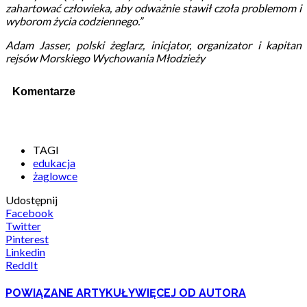
zahartować człowieka, aby odważnie stawił czoła problemom i
wyborom życia codziennego.”
Adam Jasser, polski żeglarz, inicjator, organizator i kapitan
rejsów Morskiego Wychowania Młodzieży
Komentarze
TAGI
edukacja
żaglowce
Udostępnij
Facebook
Twitter
Pinterest
Linkedin
ReddIt
POWIĄZANE ARTYKUŁY
WIĘCEJ OD AUTORA