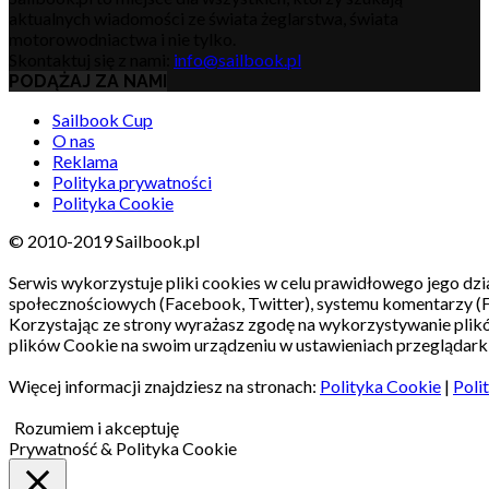
aktualnych wiadomości ze świata żeglarstwa, świata
motorowodniactwa i nie tylko.
Skontaktuj się z nami:
info@sailbook.pl
PODĄŻAJ ZA NAMI
Sailbook Cup
O nas
Reklama
Polityka prywatności
Polityka Cookie
© 2010-2019 Sailbook.pl
Serwis wykorzystuje pliki cookies w celu prawidłowego jego dzia
społecznościowych (Facebook, Twitter), systemu komentarzy (
Korzystając ze strony wyrażasz zgodę na wykorzystywanie pli
plików Cookie na swoim urządzeniu w ustawieniach przeglądarki
Więcej informacji znajdziesz na stronach:
Polityka Cookie
|
Poli
Rozumiem i akceptuję
Prywatność & Polityka Cookie