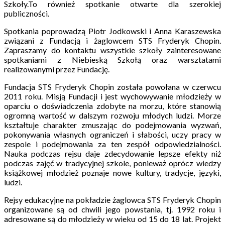
Szkoły.To również spotkanie otwarte dla szerokiej
publiczności.
Spotkania poprowadzą Piotr Jodkowski i Anna Karaszewska
związani z Fundacją i żaglowcem STS Fryderyk Chopin.
Zapraszamy do kontaktu wszystkie szkoły zainteresowane
spotkaniami z Niebieską Szkołą oraz warsztatami
realizowanymi przez Fundację.
Fundacja STS Fryderyk Chopin została powołana w czerwcu
2011 roku. Misją Fundacji i jest wychowywanie młodzieży w
oparciu o doświadczenia zdobyte na morzu, które stanowią
ogromną wartość w dalszym rozwoju młodych ludzi. Morze
kształtuje charakter zmuszając do podejmowania wyzwań,
pokonywania własnych ograniczeń i słabości, uczy pracy w
zespole i podejmowania za ten zespół odpowiedzialności.
Nauka podczas rejsu daje zdecydowanie lepsze efekty niż
podczas zajęć w tradycyjnej szkole, ponieważ oprócz wiedzy
książkowej młodzież poznaje nowe kultury, tradycje, języki,
ludzi.
Rejsy edukacyjne na pokładzie żaglowca STS Fryderyk Chopin
organizowane są od chwili jego powstania, tj. 1992 roku i
adresowane są do młodzieży w wieku od 15 do 18 lat. Projekt