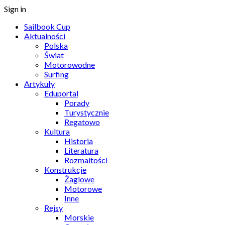
Sign in
Sailbook Cup
Aktualności
Polska
Świat
Motorowodne
Surfing
Artykuły
Eduportal
Porady
Turystycznie
Regatowo
Kultura
Historia
Literatura
Rozmaitości
Konstrukcje
Żaglowe
Motorowe
Inne
Rejsy
Morskie