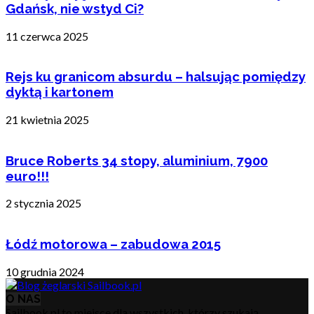
Gdańsk, nie wstyd Ci?
11 czerwca 2025
Rejs ku granicom absurdu – halsując pomiędzy
dyktą i kartonem
21 kwietnia 2025
Bruce Roberts 34 stopy, aluminium, 7900
euro!!!
2 stycznia 2025
Łódź motorowa – zabudowa 2015
10 grudnia 2024
O NAS
Sailbook.pl to miejsce dla wszystkich, którzy szukają