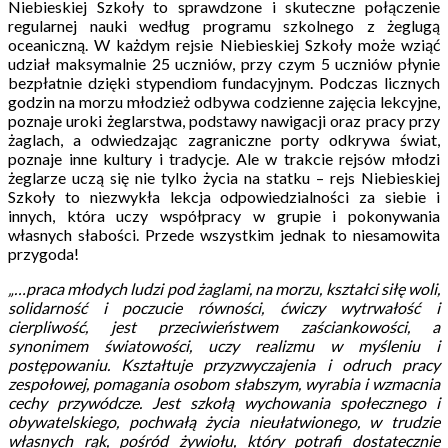
Niebieskiej Szkoły to sprawdzone i skuteczne połączenie
regularnej nauki według programu szkolnego z żeglugą
oceaniczną. W każdym rejsie Niebieskiej Szkoły może wziąć
udział maksymalnie 25 uczniów, przy czym 5 uczniów płynie
bezpłatnie dzięki stypendiom fundacyjnym. Podczas licznych
godzin na morzu młodzież odbywa codzienne zajęcia lekcyjne,
poznaje uroki żeglarstwa, podstawy nawigacji oraz pracy przy
żaglach, a odwiedzając zagraniczne porty odkrywa świat,
poznaje inne kultury i tradycje. Ale w trakcie rejsów młodzi
żeglarze uczą się nie tylko życia na statku – rejs Niebieskiej
Szkoły to niezwykła lekcja odpowiedzialności za siebie i
innych, która uczy współpracy w grupie i pokonywania
własnych słabości. Przede wszystkim jednak to niesamowita
przygoda!
„…praca młodych ludzi pod żaglami, na morzu, kształci siłę woli,
solidarność i poczucie równości, ćwiczy wytrwałość i
cierpliwość, jest przeciwieństwem zaściankowości, a
synonimem światowości, uczy realizmu w myśleniu i
postępowaniu. Kształtuje przyzwyczajenia i odruch pracy
zespołowej, pomagania osobom słabszym, wyrabia i wzmacnia
cechy przywódcze. Jest szkołą wychowania społecznego i
obywatelskiego, pochwałą życia nieułatwionego, w trudzie
własnych rąk, pośród żywiołu, który potrafi dostatecznie