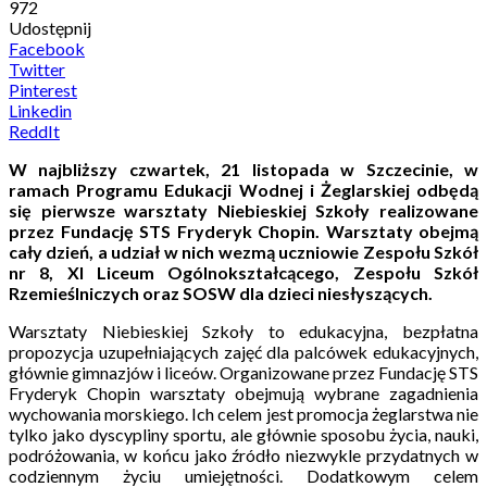
972
Udostępnij
Facebook
Twitter
Pinterest
Linkedin
ReddIt
W najbliższy czwartek, 21 listopada w Szczecinie, w
ramach Programu Edukacji Wodnej i Żeglarskiej odbędą
się pierwsze warsztaty Niebieskiej Szkoły realizowane
przez Fundację STS Fryderyk Chopin. Warsztaty obejmą
cały dzień, a udział w nich wezmą uczniowie Zespołu Szkół
nr 8, XI Liceum Ogólnokształcącego, Zespołu Szkół
Rzemieślniczych oraz SOSW dla dzieci niesłyszących.
Warsztaty Niebieskiej Szkoły to edukacyjna, bezpłatna
propozycja uzupełniających zajęć dla palcówek edukacyjnych,
głównie gimnazjów i liceów. Organizowane przez Fundację STS
Fryderyk Chopin warsztaty obejmują wybrane zagadnienia
wychowania morskiego. Ich celem jest promocja żeglarstwa nie
tylko jako dyscypliny sportu, ale głównie sposobu życia, nauki,
podróżowania, w końcu jako źródło niezwykle przydatnych w
codziennym życiu umiejętności. Dodatkowym celem