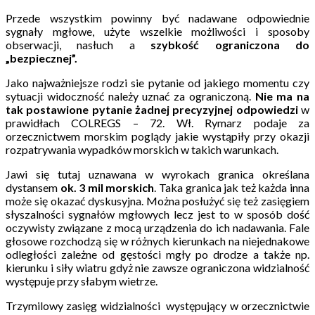
Przede wszystkim powinny być nadawane odpowiednie
sygnały mgłowe, użyte wszelkie możliwości i sposoby
obserwacji, nasłuch a
szybkość ograniczona do
„bezpiecznej”.
Jako najważniejsze rodzi sie pytanie od jakiego momentu czy
sytuacji widoczność należy uznać za ograniczoną.
Nie ma na
tak postawione pytanie żadnej precyzyjnej odpowiedzi
w
prawidłach COLREGS – 72. Wł. Rymarz podaje za
orzecznictwem morskim poglądy jakie wystąpiły przy okazji
rozpatrywania wypadków morskich w takich warunkach.
Jawi się tutaj uznawana w wyrokach granica określana
dystansem
ok. 3 mil morskich
. Taka granica jak też każda inna
może się okazać dyskusyjna. Można posłużyć się też zasięgiem
słyszalności sygnałów mgłowych lecz jest to w sposób dość
oczywisty związane z mocą urządzenia do ich nadawania. Fale
głosowe rozchodzą się w różnych kierunkach na niejednakowe
odległości zależne od gęstości mgły po drodze a także np.
kierunku i siły wiatru gdyż nie zawsze ograniczona widzialność
występuje przy słabym wietrze.
Trzymilowy zasięg widzialności występujący w orzecznictwie