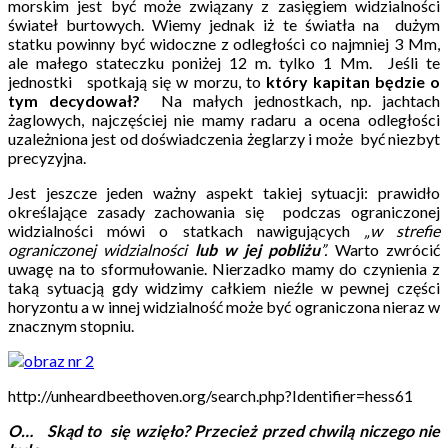
morskim jest być może związany z zasięgiem widzialności
świateł burtowych. Wiemy jednak iż te światła na dużym
statku powinny być widoczne z odległości co najmniej 3 Mm,
ale małego stateczku poniżej 12 m. tylko 1 Mm. Jeśli te
jednostki spotkają się w morzu, to
który kapitan będzie o
tym decydował?
Na małych jednostkach, np. jachtach
żaglowych, najczęściej nie mamy radaru a ocena odległości
uzależniona jest od doświadczenia żeglarzy i może być niezbyt
precyzyjna.
Jest jeszcze jeden ważny aspekt takiej sytuacji: prawidło
określające zasady zachowania się podczas ograniczonej
widzialności mówi o statkach nawigujących
„w strefie
ograniczonej widzialności
lub w jej pobliżu
”.
Warto zwrócić
uwagę na to sformułowanie. Nierzadko mamy do czynienia z
taką sytuacją gdy widzimy całkiem nieźle w pewnej części
horyzontu a w innej widzialność może być ograniczona nieraz w
znacznym stopniu.
http://unheardbeethoven.org/search.php?Identifier=hess61
O… Skąd to się wzięło? Przecież przed chwilą niczego nie