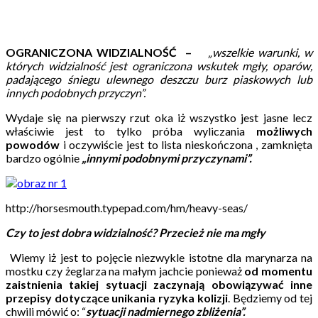
OGRANICZONA WIDZIALNOŚĆ –
„wszelkie warunki, w
których widzialność jest ograniczona wskutek mgły, oparów,
padającego śniegu ulewnego deszczu burz piaskowych lub
innych podobnych przyczyn”.
Wydaje się na pierwszy rzut oka iż wszystko jest jasne lecz
właściwie jest to tylko próba wyliczania
możliwych
powodów
i oczywiście jest to lista nieskończona , zamknięta
bardzo ogólnie
„innymi podobnymi przyczynami”.
http://horsesmouth.typepad.com/hm/heavy-seas/
Czy to jest dobra widzialność? Przecież nie ma mgły
Wiemy iż jest to pojęcie niezwykle istotne dla marynarza na
mostku czy żeglarza na małym jachcie ponieważ
od momentu
zaistnienia takiej sytuacji zaczynają obowiązywać inne
przepisy dotyczące unikania ryzyka kolizji
. Będziemy od tej
chwili mówić o: “
sytuacji nadmiernego zbliżenia”.