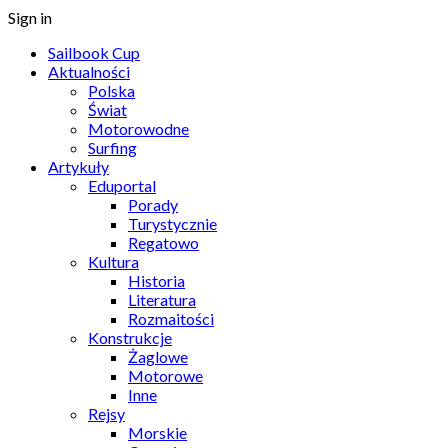
Sign in
Sailbook Cup
Aktualności
Polska
Świat
Motorowodne
Surfing
Artykuły
Eduportal
Porady
Turystycznie
Regatowo
Kultura
Historia
Literatura
Rozmaitości
Konstrukcje
Żaglowe
Motorowe
Inne
Rejsy
Morskie