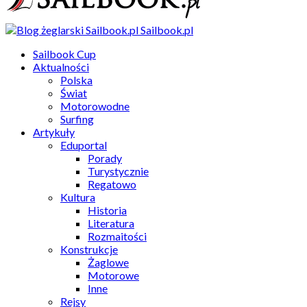
Sailbook.pl
Sailbook Cup
Aktualności
Polska
Świat
Motorowodne
Surfing
Artykuły
Eduportal
Porady
Turystycznie
Regatowo
Kultura
Historia
Literatura
Rozmaitości
Konstrukcje
Żaglowe
Motorowe
Inne
Rejsy