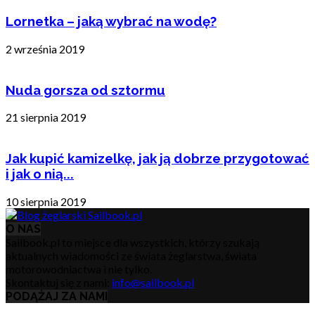
Lornetka – jaką wybrać na wodę?
2 września 2019
Nuda gorsza od sztormu
21 sierpnia 2019
Jak kupić kamizelkę, jak ją dobrze przygotować
i jak o nią...
10 sierpnia 2019
O NAS
Sailbook.pl to miejsce dla wszystkich, którzy szukają
aktualnych wiadomości ze świata żeglarstwa, świata
motorowodniactwa i nie tylko.
Skontaktuj się z nami:
info@sailbook.pl
PODĄŻAJ ZA NAMI