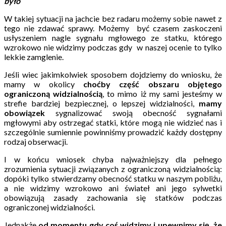
było
W takiej sytuacji na jachcie bez radaru możemy sobie nawet z
tego nie zdawać sprawy. Możemy być czasem zaskoczeni
usłyszeniem nagle sygnału mgłowego ze statku, którego
wzrokowo nie widzimy podczas gdy w naszej ocenie to tylko
lekkie zamglenie.
Jeśli wiec jakimkolwiek sposobem dojdziemy do wniosku, że
mamy w okolicy
choćby część obszaru objętego
ograniczoną widzialnością
, to mimo iż my sami jesteśmy w
strefie bardziej bezpiecznej, o lepszej widzialności,
mamy
obowiązek
sygnalizować swoją obecność sygnałami
mgłowymi aby ostrzegać statki, które mogą nie widzieć nas i
szczególnie sumiennie powinniśmy prowadzić każdy dostępny
rodzaj obserwacji.
I w końcu wniosek chyba najważniejszy dla pełnego
zrozumienia sytuacji związanych z ograniczoną widzialnością:
dopóki tylko stwierdzamy obecność statku w naszym pobliżu,
a nie widzimy wzrokowo ani świateł ani jego sylwetki
obowiązują zasady zachowania się statków podczas
ograniczonej widzialności.
Jednakże
od momentu gdy coś widzimy i upewnimy się, że