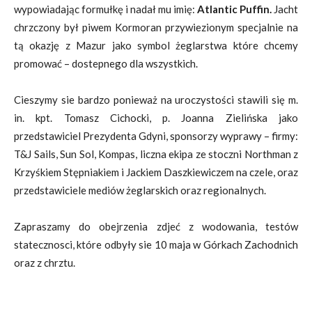
wypowiadając formułkę i nadał mu imię:
Atlantic Puffin.
Jacht
chrzczony był piwem Kormoran przywiezionym specjalnie na
tą okazję z Mazur jako symbol żeglarstwa które chcemy
promować – dostepnego dla wszystkich.
Cieszymy sie bardzo ponieważ na uroczystości stawili się m.
in. kpt. Tomasz Cichocki, p. Joanna Zielińska jako
przedstawiciel Prezydenta Gdyni, sponsorzy wyprawy – firmy:
T&J Sails, Sun Sol, Kompas, liczna ekipa ze stoczni Northman z
Krzyśkiem Stępniakiem i Jackiem Daszkiewiczem na czele, oraz
przedstawiciele mediów żeglarskich oraz regionalnych.
Zapraszamy do obejrzenia zdjeć z wodowania, testów
statecznosci, które odbyły sie 10 maja w Górkach Zachodnich
oraz z chrztu.