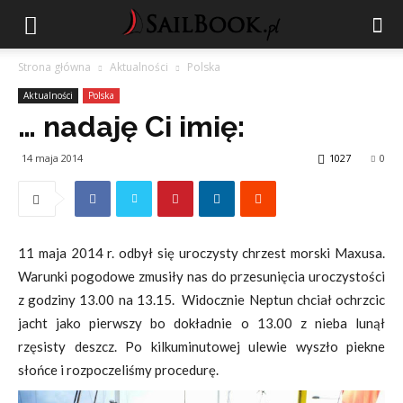
Strona główna
Aktualności
Polska
Aktualności
Polska
… nadaję Ci imię:
14 maja 2014
1027
0
11 maja 2014 r. odbył się uroczysty chrzest morski Maxusa.
Warunki pogodowe zmusiły nas do przesunięcia uroczystości
z godziny 13.00 na 13.15. Widocznie Neptun chciał ochrzcic
jacht jako pierwszy bo dokładnie o 13.00 z nieba lunął
rzęsisty deszcz. Po kilkuminutowej ulewie wyszło piekne
słońce i rozpoczeliśmy procedurę.