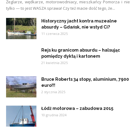
Żeglarze, wędkarze, motorowodniacy, mieszkańcy Pomorza i nie
tylko — to jest WASZA sprawa! Czy też macie dość tego, że...
Historyczny jacht kontra muzealne
absurdy – Gdańsk, nie wstyd Ci?
11 czerwca 2025
Rejs ku granicom absurdu – halsując
pomiędzy dyktą i kartonem
21 kwietnia 2025
Bruce Roberts 34 stopy, aluminium, 7900
euro!!!
2 stycznia 2025
Łódź motorowa – zabudowa 2015
10 grudnia 2024