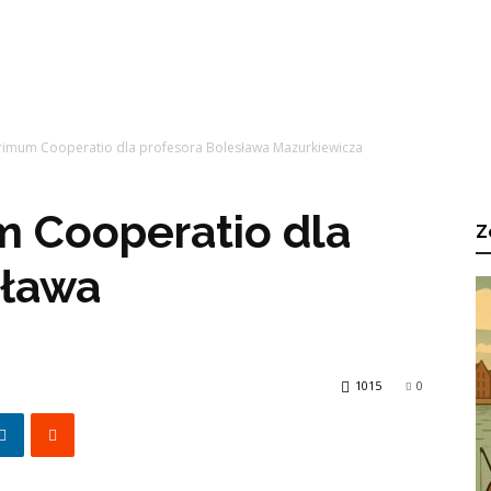
imum Cooperatio dla profesora Bolesława Mazurkiewicza
 Cooperatio dla
Z
sława
1015
0