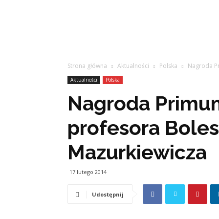
Strona główna
Aktualności
Polska
Nagroda Pr
Aktualności
Polska
Nagroda Primum
profesora Bole
Mazurkiewicza
17 lutego 2014
Udostępnij