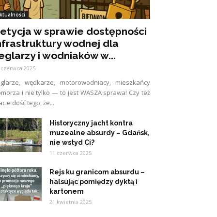
ktualności
etycja w sprawie dostępności
nfrastruktury wodnej dla
eglarzy i wodniaków w...
 czerwca 2025
eglarze, wędkarze, motorowodniacy, mieszkańcy
morza i nie tylko — to jest WASZA sprawa! Czy też
cie dość tego, że...
Historyczny jacht kontra
muzealne absurdy – Gdańsk,
nie wstyd Ci?
11 czerwca 2025
Rejs ku granicom absurdu –
halsując pomiędzy dyktą i
kartonem
21 kwietnia 2025