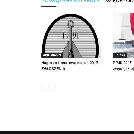
POWIĄZANE ARTYKUŁY
WIĘCEJ OD
Aktualności
Polska
Nagroda Honorowa za rok 2017 –
PPJK 2015 –
ZGŁOSZENIA
zwycięskiej