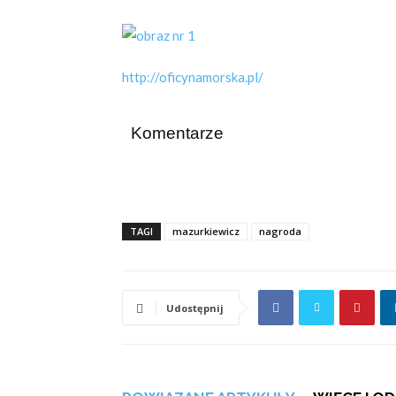
http://oficynamorska.pl/
Komentarze
TAGI
mazurkiewicz
nagroda
Udostępnij