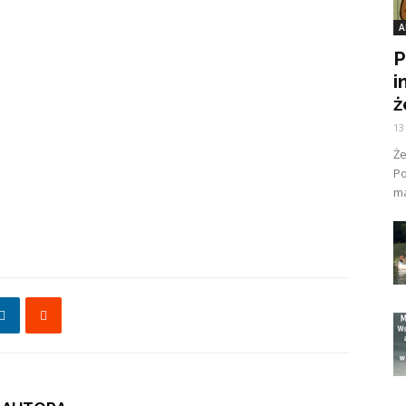
A
P
i
ż
13
Ż
Po
ma