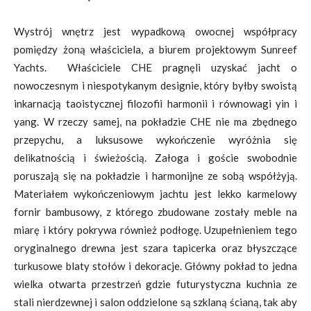
Wystrój wnętrz jest wypadkową owocnej współpracy
pomiędzy żoną właściciela, a biurem projektowym Sunreef
Yachts. Właściciele CHE pragnęli uzyskać jacht o
nowoczesnym i niespotykanym designie, który byłby swoistą
inkarnacją taoistycznej filozofii harmonii i równowagi yin i
yang. W rzeczy samej, na pokładzie CHE nie ma zbędnego
przepychu, a luksusowe wykończenie wyróżnia się
delikatnością i świeżością. Załoga i goście swobodnie
poruszają się na pokładzie i harmonijne ze sobą współżyją.
Materiałem wykończeniowym jachtu jest lekko karmelowy
fornir bambusowy, z którego zbudowane zostały meble na
miarę i który pokrywa również podłogę. Uzupełnieniem tego
oryginalnego drewna jest szara tapicerka oraz błyszczące
turkusowe blaty stołów i dekoracje. Główny pokład to jedna
wielka otwarta przestrzeń gdzie futurystyczna kuchnia ze
stali nierdzewnej i salon oddzielone są szklaną ścianą, tak aby