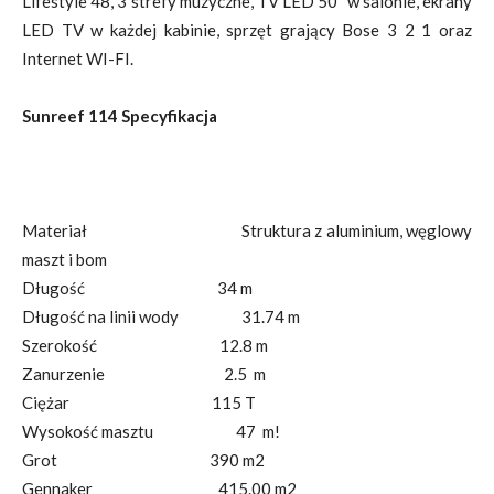
Lifestyle 48, 3 strefy muzyczne, TV LED 50” w salonie, ekrany
LED TV w każdej kabinie, sprzęt grający Bose 3 2 1 oraz
Internet WI-FI.
Sunreef 114 Specyfikacja
Materiał Struktura z aluminium, węglowy
maszt i bom
Długość 34 m
Długość na linii wody 31.74 m
Szerokość 12.8 m
Zanurzenie 2.5 m
Ciężar 115 T
Wysokość masztu 47 m!
Grot 390 m2
Gennaker 415.00 m2