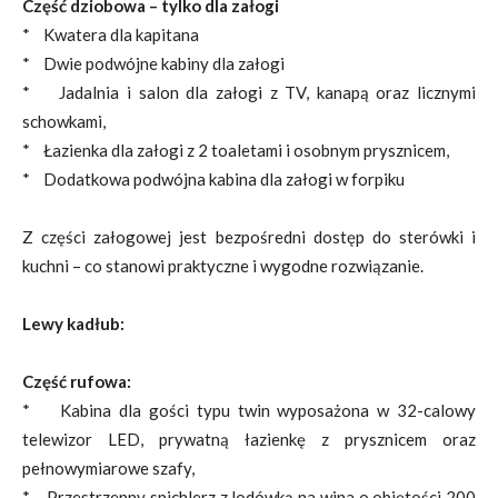
Część dziobowa – tylko dla załogi
* Kwatera dla kapitana
* Dwie podwójne kabiny dla załogi
* Jadalnia i salon dla załogi z TV, kanapą oraz licznymi
schowkami,
* Łazienka dla załogi z 2 toaletami i osobnym prysznicem,
* Dodatkowa podwójna kabina dla załogi w forpiku
Z części załogowej jest bezpośredni dostęp do sterówki i
kuchni – co stanowi praktyczne i wygodne rozwiązanie.
Lewy kadłub:
Część rufowa:
* Kabina dla gości typu twin wyposażona w 32-calowy
telewizor LED, prywatną łazienkę z prysznicem oraz
pełnowymiarowe szafy,
* Przestrzenny spichlerz z lodówką na wina o objętości 200