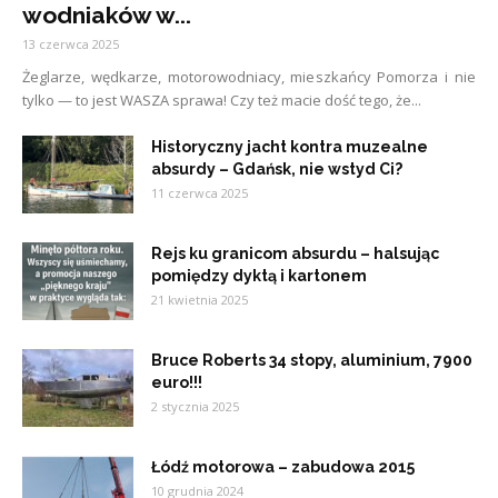
wodniaków w...
13 czerwca 2025
Żeglarze, wędkarze, motorowodniacy, mieszkańcy Pomorza i nie
tylko — to jest WASZA sprawa! Czy też macie dość tego, że...
Historyczny jacht kontra muzealne
absurdy – Gdańsk, nie wstyd Ci?
11 czerwca 2025
Rejs ku granicom absurdu – halsując
pomiędzy dyktą i kartonem
21 kwietnia 2025
Bruce Roberts 34 stopy, aluminium, 7900
euro!!!
2 stycznia 2025
Łódź motorowa – zabudowa 2015
10 grudnia 2024