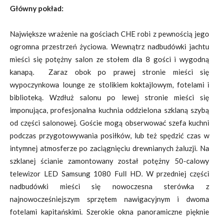
Główny pokład:
Największe wrażenie na gościach CHE robi z pewnością jego
ogromna przestrzeń życiowa. Wewnątrz nadbudówki jachtu
mieści się potężny salon ze stołem dla 8 gości i wygodną
kanapą. Zaraz obok po prawej stronie mieści się
wypoczynkowa lounge ze stolikiem koktajlowym, fotelami i
biblioteką. Wzdłuż salonu po lewej stronie mieści się
imponująca, profesjonalna kuchnia oddzielona szklaną szybą
od części salonowej. Goście mogą obserwować szefa kuchni
podczas przygotowywania posiłków, lub też spędzić czas w
intymnej atmosferze po zaciągnięciu drewnianych żaluzji. Na
szklanej ścianie zamontowany został potężny 50-calowy
telewizor LED Samsung 1080 Full HD. W przedniej części
nadbudówki mieści się nowoczesna sterówka z
najnowocześniejszym sprzętem nawigacyjnym i dwoma
fotelami kapitańskimi. Szerokie okna panoramiczne pięknie