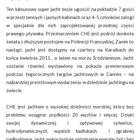
Ten luksusowy super jacht może ugościć na pokładzie 7 gości
w przestrzennych i jasnych kabinach oraz 4-5 członków załogi
w specjalnie dla nich zaprojektowanej przedniej części
prawego pływaka. Przeznaczeniem CHE jest podróż dookoła
świata z dłuższym postojem na Polinezji Francuskiej. Zanim to
nastąpi, jacht jest dostępny na czartery na Karaibach do
końca kwietnia 2011, a latem na morzu Śródziemnym. Jacht
zostanie również wystawiony na pokazie premierowym
podczas tegorocznych targów jachtowych w Cannes – na
najbardziej prestiżowym wydarzeniu w dziedzinie jachtingu na
świecie.
CHE jest jachtem o wysokiej dzielności morskiej, który bez
problemu osiągnie prędkości 20 węzłów i więcej. Dzięki
swojej dynamicznej i opływowej sylwetce,
hydrodynamicznych, wąskich kadłubach i zgrabnej
nadbudówce jacht wykorzystuje optymalnie energię fali i bez