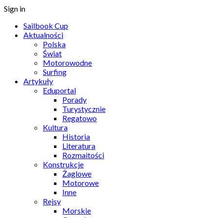
Sign in
Sailbook Cup
Aktualności
Polska
Świat
Motorowodne
Surfing
Artykuły
Eduportal
Porady
Turystycznie
Regatowo
Kultura
Historia
Literatura
Rozmaitości
Konstrukcje
Żaglowe
Motorowe
Inne
Rejsy
Morskie