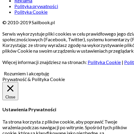
Reklama
Polityka prywatności
Polityka Cookie
© 2010-2019 Sailbook.pl
Serwis wykorzystuje pliki cookies w celu prawidłowego jego dzia
społecznościowych (Facebook, Twitter), systemu komentarzy (
Korzystając ze strony wyrażasz zgodę na wykorzystywanie pli
plików Cookie na swoim urządzeniu w ustawieniach przeglądarki
Więcej informacji znajdziesz na stronach:
Polityka Cookie
|
Poli
Rozumiem i akceptuję
Prywatność & Polityka Cookie
Close
Ustawienia Prywatności
Ta strona korzysta z plików cookie, aby poprawić Twoje
wrażenia podczas nawigacji po witrynie.
Spośród tych plików
cookie, które są klasyfikowane jako niezbędne, są