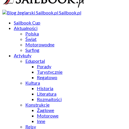
Sailbook.pl
Sailbook Cup
Aktualności
Polska
Świat
Motorowodne
Surfing
Artykuły
Eduportal
Porady
Turystycznie
Regatowo
Kultura
Historia
Literatura
Rozmaitości
Konstrukcje
Żaglowe
Motorowe
Inne
Rejsy