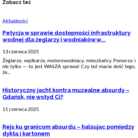
Zobacz też
Aktualności
Petycja w sprawie dostępności infrastruktury
wodnej dla żeglarzy i wodniaków w...
13 czerwca 2025
Żeglarze, wędkarze, motorowodniacy, mieszkańcy Pomorza i
nie tylko — to jest WASZA sprawa! Czy też macie dość tego,
że...
Historyczny jacht kontra muzealne absurdy –
Gdańsk, nie wstyd Ci?
11 czerwca 2025
Rejs ku granicom absurdu – halsując pomiędzy
dyktą i kartonem