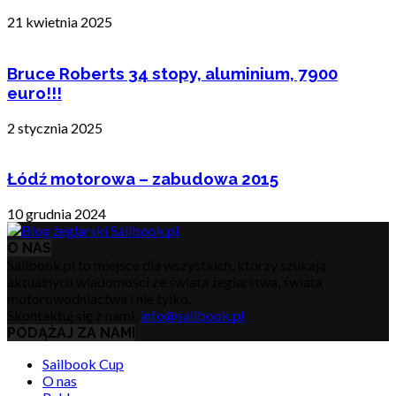
21 kwietnia 2025
Bruce Roberts 34 stopy, aluminium, 7900
euro!!!
2 stycznia 2025
Łódź motorowa – zabudowa 2015
10 grudnia 2024
O NAS
Sailbook.pl to miejsce dla wszystkich, którzy szukają
aktualnych wiadomości ze świata żeglarstwa, świata
motorowodniactwa i nie tylko.
Skontaktuj się z nami:
info@sailbook.pl
PODĄŻAJ ZA NAMI
Sailbook Cup
O nas