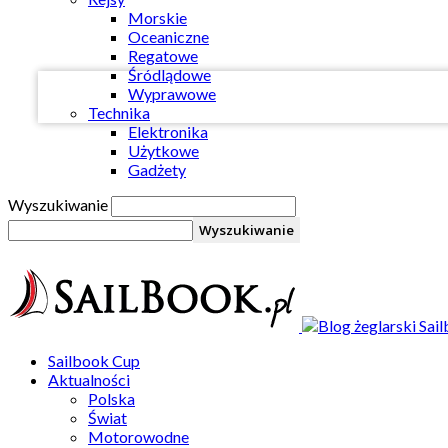
Twój e-mail
Morskie
Oceaniczne
Regatowe
Śródlądowe
Wyprawowe
Technika
Elektronika
Użytkowe
Gadżety
Wyszukiwanie
Sailbook Cup
Aktualności
Polska
Świat
Motorowodne