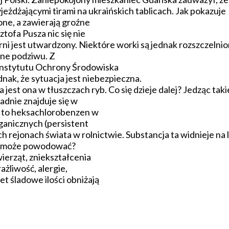
jeżdżającymi tirami na ukraińskich tablicach. Jak pokazuje
ne, a zawierają groźne
tofa Pusza nic się nie
ni jest utwardzony. Niektóre worki są jednak rozszczelnion
dne podziwu. Z
nstytutu Ochrony Środowiska
ak, że sytuacja jest niebezpieczna.
jest ona w tłuszczach ryb. Co się dzieje dalej? Jedząc tak
dnie znajduje się w
st to heksachlorobenzen w
ganicznych (persistent
ch rejonach świata w rolnictwie. Substancja ta widnieje n
 Co może powodować?
ierząt, zniekształcenia
żliwość, alergie,
et śladowe ilości obniżają