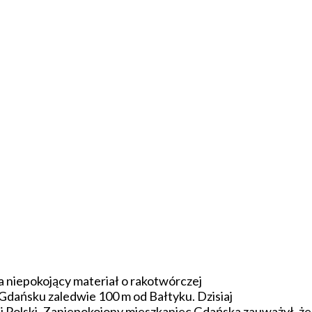
niepokojący materiał o rakotwórczej
 Gdańsku zaledwie 100 m od Bałtyku. Dzisiaj
 Polski. Zaniepokojony mieszkaniec Gdańska zauważył, że 