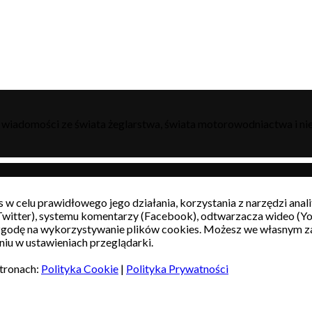
h wiadomości ze świata żeglarstwa, świata motorowodniactwa i nie
s w celu prawidłowego jego działania, korzystania z narzędzi ana
witter), systemu komentarzy (Facebook), odtwarzacza wideo (Y
 zgodę na wykorzystywanie plików cookies. Możesz we własnym z
iu w ustawieniach przeglądarki.
stronach:
Polityka Cookie
|
Polityka Prywatności