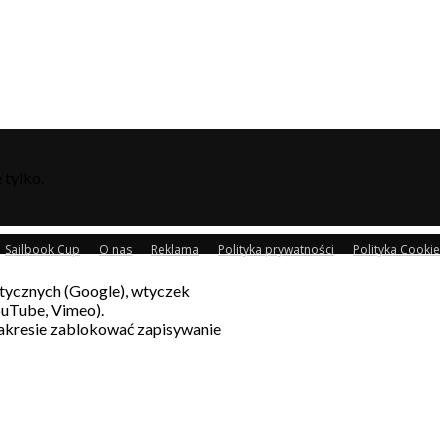
 tylko.
Sailbook Cup
O nas
Reklama
Polityka prywatności
Polityka Cookie
litycznych (Google), wtyczek
ouTube, Vimeo).
akresie zablokować zapisywanie