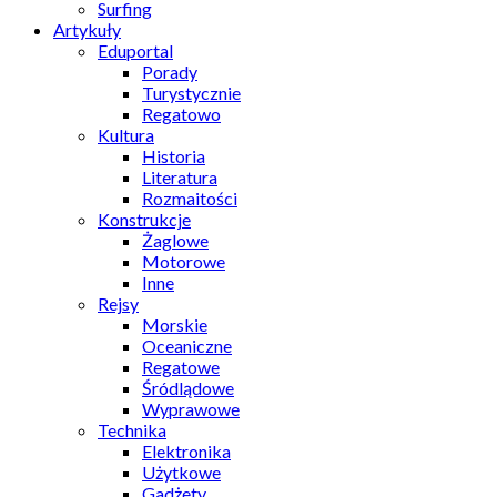
Surfing
Artykuły
Eduportal
Porady
Turystycznie
Regatowo
Kultura
Historia
Literatura
Rozmaitości
Konstrukcje
Żaglowe
Motorowe
Inne
Rejsy
Morskie
Oceaniczne
Regatowe
Śródlądowe
Wyprawowe
Technika
Elektronika
Użytkowe
Gadżety