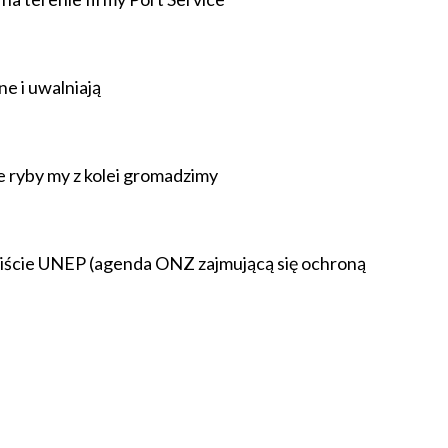
e i uwalniają
ie ryby my z kolei gromadzimy
a liście UNEP (agenda ONZ zajmującą się ochroną