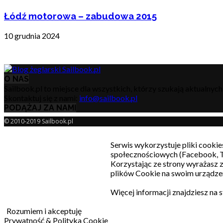
Łódź motorowa – zabudowa 2015
10 grudnia 2024
O NAS
Sailbook.pl to miejsce dla wszystkich, którzy szukają aktualnyc
Skontaktuj się z nami:
info@sailbook.pl
PODĄŻAJ ZA NAMI
© 2010-2019 Sailbook.pl
Serwis wykorzystuje pliki cookie
społecznościowych (Facebook, T
Korzystając ze strony wyrażasz
plików Cookie na swoim urządzen
Więcej informacji znajdziesz na 
Rozumiem i akceptuję
Prywatność & Polityka Cookie