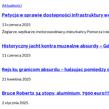
Aktualności
Petycja w sprawie dostępności infrastruktury wo
13 czerwca 2025
Żeglarze, wędkarze, motorowodniacy, mieszkańcy Pomorza i nie t
Historyczny jacht kontra muzealne absurdy – Gd
11 czerwca 2025
Rejs ku granicom absurdu – halsując pomiędzy 
21 kwietnia 2025
Bruce Roberts 34 stopy, aluminium, 7900 euro!!!
2 stycznia 2025