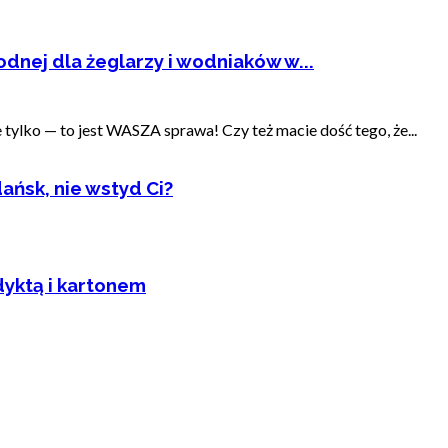
dnej dla żeglarzy i wodniaków w...
ylko — to jest WASZA sprawa! Czy też macie dość tego, że...
ańsk, nie wstyd Ci?
dyktą i kartonem