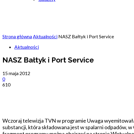
Strona główna
Aktualności
NASZ Bałtyk i Port Service
Aktualności
NASZ Bałtyk i Port Service
15 maja 2012
0
610
Udostępnij
Wczoraj telewizja TVN w programie Uwaga wyemitowała 
substancji, która składowana jest w spalarni odpadów, w
fragment programu można obejrzeć na stronie Wirtualnej