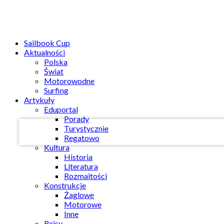
Sailbook Cup
Aktualności
Polska
Świat
Twoja nazwa użytkownika
Motorowodne
Surfing
Artykuły
Twoje hasło
Eduportal
Porady
Turystycznie
Regatowo
Kultura
Historia
Literatura
Rozmaitości
Konstrukcje
Żaglowe
Motorowe
Inne
Rejsy