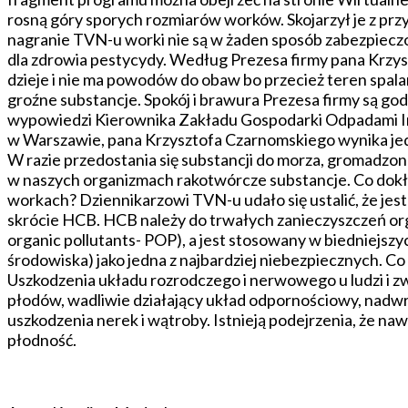
rosną góry sporych rozmiarów worków. Skojarzył je z przy
nagranie TVN-u worki nie są w żaden sposób zabezpieczo
dla zdrowia pestycydy. Według Prezesa firmy pana Krzysz
dzieje i nie ma powodów do obaw bo przecież teren spalar
groźne substancje. Spokój i brawura Prezesa firmy są go
wypowiedzi Kierownika Zakładu Gospodarki Odpadami I
w Warszawie, pana Krzysztofa Czarnomskiego wynika jedn
W razie przedostania się substancji do morza, gromadzona 
w naszych organizmach rakotwórcze substancje. Co dokła
workach? Dziennikarzowi TVN-u udało się ustalić, że je
skrócie HCB. HCB należy do trwałych zanieczyszczeń or
organic pollutants- POP), a jest stosowany w biedniejszy
środowiska) jako jedna z najbardziej niebezpiecznych.
Uszkodzenia układu rozrodczego i nerwowego u ludzi i zw
płodów, wadliwie działający układ odpornościowy, nadwra
uszkodzenia nerek i wątroby. Istnieją podejrzenia, że naw
płodność.