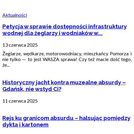
Aktualności
Petycja w sprawie dostępności infrastruktury
wodnej dla żeglarzy i wodniaków w...
13 czerwca 2025
Żeglarze, wędkarze, motorowodniacy, mieszkańcy Pomorza i
nie tylko — to jest WASZA sprawa! Czy też macie dość tego,
że...
Historyczny jacht kontra muzealne absurdy –
Gdańsk, nie wstyd Ci?
11 czerwca 2025
Rejs ku granicom absurdu – halsując pomiędzy
dyktą i kartonem