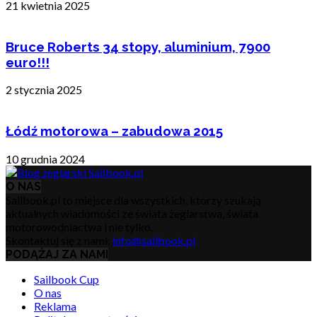
21 kwietnia 2025
Bruce Roberts 34 stopy, aluminium, 7900
euro!!!
2 stycznia 2025
Łódź motorowa – zabudowa 2015
10 grudnia 2024
O NAS
Sailbook.pl to miejsce dla wszystkich, którzy szukają
aktualnych wiadomości ze świata żeglarstwa, świata
motorowodniactwa i nie tylko.
Skontaktuj się z nami:
info@sailbook.pl
PODĄŻAJ ZA NAMI
Sailbook Cup
O nas
Reklama