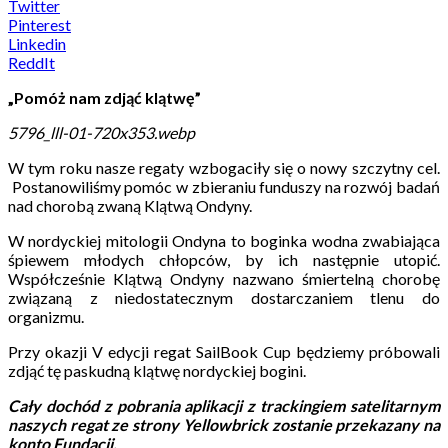
Twitter
Pinterest
Linkedin
ReddIt
„Pomóż nam zdjąć klątwę”
5796_lll-01-720x353.webp
W tym roku nasze regaty wzbogaciły się o nowy szczytny cel.
Postanowiliśmy pomóc w zbieraniu funduszy na rozwój badań
nad chorobą zwaną Klątwą Ondyny.
W nordyckiej mitologii Ondyna to boginka wodna zwabiająca
śpiewem młodych chłopców, by ich następnie utopić.
Współcześnie Klątwą Ondyny nazwano śmiertelną chorobę
związaną z niedostatecznym dostarczaniem tlenu do
organizmu.
Przy okazji V edycji regat SailBook Cup będziemy próbowali
zdjąć tę paskudną klątwę nordyckiej bogini.
Cały dochód z pobrania aplikacji z trackingiem satelitarnym
naszych regat ze strony Yellowbrick zostanie przekazany na
konto Fundacji.