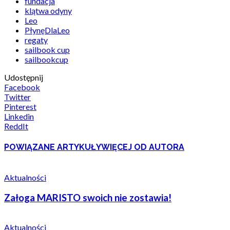
fundacja
klątwa odyny
Leo
PłynęDlaLeo
regaty
sailbook cup
sailbookcup
Udostępnij
Facebook
Twitter
Pinterest
Linkedin
ReddIt
POWIĄZANE ARTYKUŁY
WIĘCEJ OD AUTORA
Aktualności
Załoga MARISTO swoich nie zostawia!
Aktualności