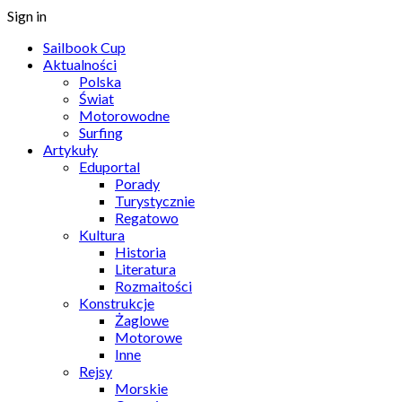
Sign in
Sailbook Cup
Aktualności
Polska
Świat
Motorowodne
Surfing
Artykuły
Eduportal
Porady
Turystycznie
Regatowo
Kultura
Historia
Literatura
Rozmaitości
Konstrukcje
Żaglowe
Motorowe
Inne
Rejsy
Morskie