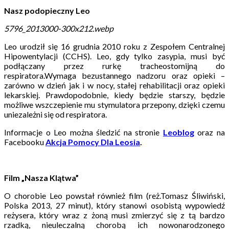
Nasz podopieczny Leo
5796_2013000-300x212.webp
Leo urodził się 16 grudnia 2010 roku z Zespołem Centralnej
Hipowentylacji (CCHS). Leo, gdy tylko zasypia, musi być
podłączany przez rurkę tracheostomijną do
respiratora.Wymaga bezustannego nadzoru oraz opieki –
zarówno w dzień jak i w nocy, stałej rehabilitacji oraz opieki
lekarskiej. Prawdopodobnie, kiedy będzie starszy, będzie
możliwe wszczepienie mu stymulatora przepony, dzięki czemu
uniezależni się od respiratora.
Informacje o Leo można śledzić na stronie
Leoblog
oraz na
Facebooku
Akcja Pomocy Dla Leosia
.
Film „Nasza Klątwa”
O chorobie Leo powstał również film (reż.Tomasz Śliwiński,
Polska 2013, 27 minut), który stanowi osobistą wypowiedź
reżysera, który wraz z żoną musi zmierzyć się z tą bardzo
rzadką, nieuleczalną chorobą ich nowonarodzonego