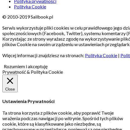
Polityka prywatności
Polityka Cookie
© 2010-2019 Sailbook.pl
Serwis wykorzystuje pliki cookies w celu prawidłowego jego dzia
społecznościowych (Facebook, Twitter), systemu komentarzy (
Korzystając ze strony wyrażasz zgodę na wykorzystywanie pli
plików Cookie na swoim urządzeniu w ustawieniach przeglądarki
Więcej informacji znajdziesz na stronach:
Polityka Cookie
|
Poli
Rozumiem i akceptuję
Prywatność & Polityka Cookie
Close
Ustawienia Prywatności
Ta strona korzysta z plików cookie, aby poprawić Twoje
wrażenia podczas nawigacji po witrynie.
Spośród tych plików
cookie, które są klasyfikowane jako niezbędne, są
przechowywane w przeglądarce, ponieważ są one niezbędne