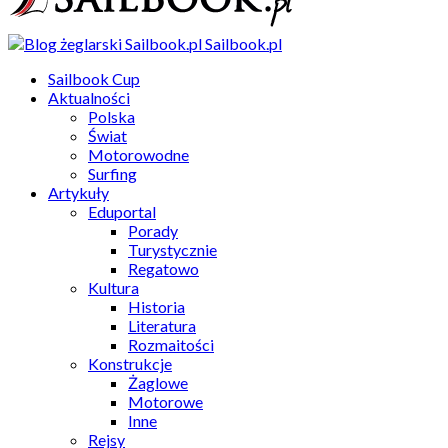
Sailbook.pl
Sailbook Cup
Aktualności
Polska
Świat
Motorowodne
Surfing
Artykuły
Eduportal
Porady
Turystycznie
Regatowo
Kultura
Historia
Literatura
Rozmaitości
Konstrukcje
Żaglowe
Motorowe
Inne
Rejsy