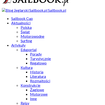
Sailbook.pl
Sailbook Cup
Aktualności
Polska
Świat
Motorowodne
Surfing
Artykuły
Eduportal
Porady
Turystycznie
Regatowo
Kultura
Historia
Literatura
Rozmaitości
Konstrukcje
Żaglowe
Motorowe
Inne
Rejsy