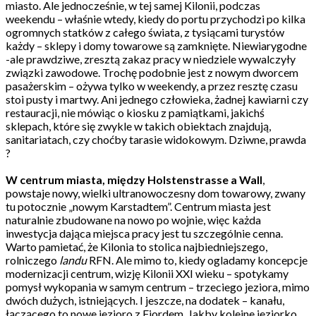
miasto. Ale jednocześnie, w tej samej Kilonii, podczas
weekendu – właśnie wtedy, kiedy do portu przychodzi po kilka
ogromnych statków z całego świata, z tysiącami turystów
każdy – sklepy i domy towarowe są zamknięte. Niewiarygodne
-ale prawdziwe, zresztą zakaz pracy w niedziele wywalczyły
związki zawodowe. Trochę podobnie jest z nowym dworcem
pasażerskim – ożywa tylko w weekendy, a przez resztę czasu
stoi pusty i martwy. Ani jednego człowieka, żadnej kawiarni czy
restauracji, nie mówiąc o kiosku z pamiątkami, jakichś
sklepach, które się zwykle w takich obiektach znajdują,
sanitariatach, czy choćby tarasie widokowym. Dziwne, prawda
?
W centrum miasta, między Holstenstrasse a Wall
,
powstaje nowy, wielki ultranowoczesny dom towarowy, zwany
tu potocznie „nowym Karstadtem”. Centrum miasta jest
naturalnie zbudowane na nowo po wojnie, więc każda
inwestycja dająca miejsca pracy jest tu szczególnie cenna.
Warto pamietać, że Kilonia to stolica najbiedniejszego,
rolniczego
landu
RFN. Ale mimo to, kiedy ogladamy koncepcje
modernizacji centrum, wizję Kilonii XXI wieku – spotykamy
pomysł wykopania w samym centrum – trzeciego jeziora, mimo
dwóch dużych, istniejących. I jeszcze, na dodatek – kanału,
łączącego to nowe jezioro z Fiordem. Jakby kolejne jeziorko