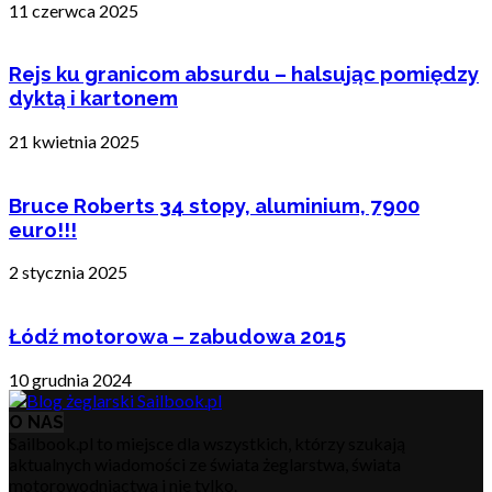
11 czerwca 2025
Rejs ku granicom absurdu – halsując pomiędzy
dyktą i kartonem
21 kwietnia 2025
Bruce Roberts 34 stopy, aluminium, 7900
euro!!!
2 stycznia 2025
Łódź motorowa – zabudowa 2015
10 grudnia 2024
O NAS
Sailbook.pl to miejsce dla wszystkich, którzy szukają
aktualnych wiadomości ze świata żeglarstwa, świata
motorowodniactwa i nie tylko.