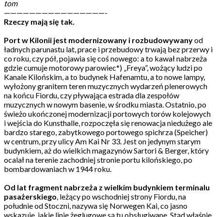
tom
————————————————-
Rzeczy mają się tak.
Port w Kilonii jest modernizowany i rozbudowywany
od
ładnych parunastu lat, prace i przebudowy trwają bez przerwy i
co roku, czy pół, pojawia się coś nowego: a to kawał nabrzeża
gdzie cumuje motorowy parowiec*) „Freya”, wożący ludzi po
Kanale Kilońskim, a to budynek Hafenamtu, a to nowe lampy,
wyłożony granitem teren muzycznych wydarzeń plenerowych
na końcu Fiordu, czy pływająca estrada dla zespołów
muzycznych w nowym basenie, w środku miasta. Ostatnio, po
świeżo ukończonej modernizacji portowych torów kolejowych
i wejścia do Kunsthalle, rozpoczęła się renowacja niedużego ale
bardzo starego, zabytkowego portowego spichrza (Speicher)
w centrum, przy ulicy Am Kai Nr 33. Jest on jedynym starym
budynkiem, aż do wielkich magazynów Sartori & Berger, który
ocalał na terenie zachodniej stronie portu kilońskiego, po
bombardowaniach w 1944 roku.
Od lat fragment nabrzeża z wielkim budynkiem terminalu
pasażerskiego
, leżący po wschodniej strony Fiordu, na
południe od Stoczni, nazywa się Norwegen Kai, co jasno
wskazuje, jakie linie żeglugowe są tu obsługiwane. Stąd właśnie