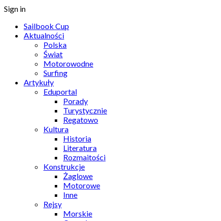
Sign in
Sailbook Cup
Aktualności
Polska
Świat
Motorowodne
Surfing
Artykuły
Eduportal
Porady
Turystycznie
Regatowo
Kultura
Historia
Literatura
Rozmaitości
Konstrukcje
Żaglowe
Motorowe
Inne
Rejsy
Morskie