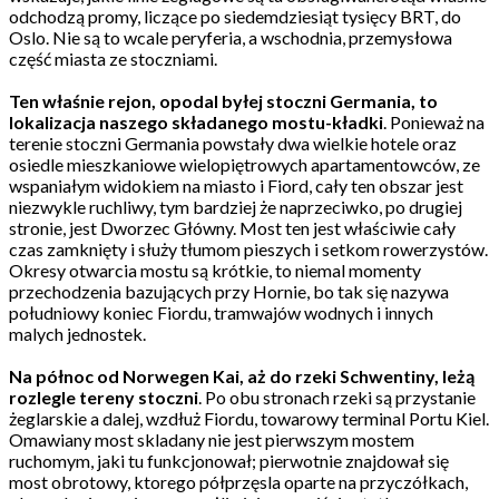
odchodzą promy, liczące po siedemdziesiąt tysięcy BRT, do
Oslo. Nie są to wcale peryferia, a wschodnia, przemysłowa
część miasta ze stoczniami.
Ten właśnie rejon, opodal byłej stoczni Germania, to
lokalizacja naszego składanego mostu-kładki
. Ponieważ na
terenie stoczni Germania powstały dwa wielkie hotele oraz
osiedle mieszkaniowe wielopiętrowych apartamentowców, ze
wspaniałym widokiem na miasto i Fiord, cały ten obszar jest
niezwykle ruchliwy, tym bardziej że naprzeciwko, po drugiej
stronie, jest Dworzec Główny. Most ten jest właściwie cały
czas zamknięty i służy tłumom pieszych i setkom rowerzystów.
Okresy otwarcia mostu są krótkie, to niemal momenty
przechodzenia bazujących przy Hornie, bo tak się nazywa
południowy koniec Fiordu, tramwajów wodnych i innych
malych jednostek.
Na północ od Norwegen Kai, aż do rzeki Schwentiny, leżą
rozlegle tereny stoczni
. Po obu stronach rzeki są przystanie
żeglarskie a dalej, wzdłuż Fiordu, towarowy terminal Portu Kiel.
Omawiany most skladany nie jest pierwszym mostem
ruchomym, jaki tu funkcjonował; pierwotnie znajdował się
most obrotowy, ktorego półprzęsla oparte na przyczółkach,