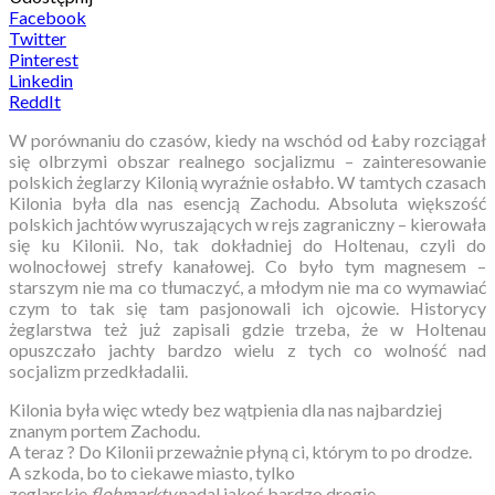
Facebook
Twitter
Pinterest
Linkedin
ReddIt
W porównaniu do czasów, kiedy na wschód od Łaby rozciągał
się olbrzymi obszar realnego socjalizmu – zainteresowanie
polskich żeglarzy Kilonią wyraźnie osłabło. W tamtych czasach
Kilonia była dla nas esencją Zachodu. Absoluta większość
polskich jachtów wyruszających w rejs zagraniczny – kierowała
się ku Kilonii. No, tak dokładniej do Holtenau, czyli do
wolnocłowej strefy kanałowej. Co było tym magnesem –
starszym nie ma co tłumaczyć, a młodym nie ma co wymawiać
czym to tak się tam pasjonowali ich ojcowie. Historycy
żeglarstwa też już zapisali gdzie trzeba, że w Holtenau
opuszczało jachty bardzo wielu z tych co wolność nad
socjalizm przedkładalii.
Kilonia była więc wtedy bez wątpienia dla nas najbardziej
znanym portem Zachodu.
A teraz ? Do Kilonii przeważnie płyną ci, którym to po drodze.
A szkoda, bo to ciekawe miasto, tylko
zeglarskie
flohmarkty
nadal jakoś bardzo drogie.