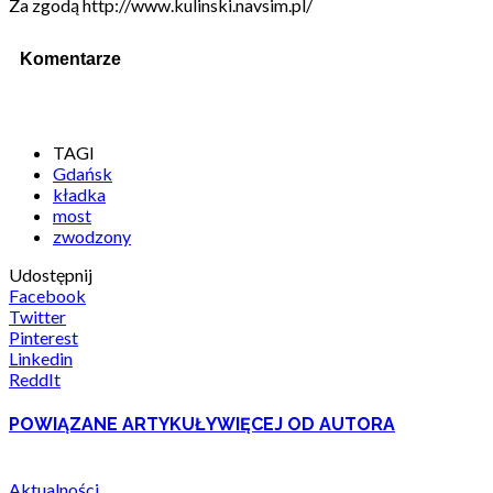
Za zgodą http://www.kulinski.navsim.pl/
Komentarze
TAGI
Gdańsk
kładka
most
zwodzony
Udostępnij
Facebook
Twitter
Pinterest
Linkedin
ReddIt
POWIĄZANE ARTYKUŁY
WIĘCEJ OD AUTORA
Aktualności