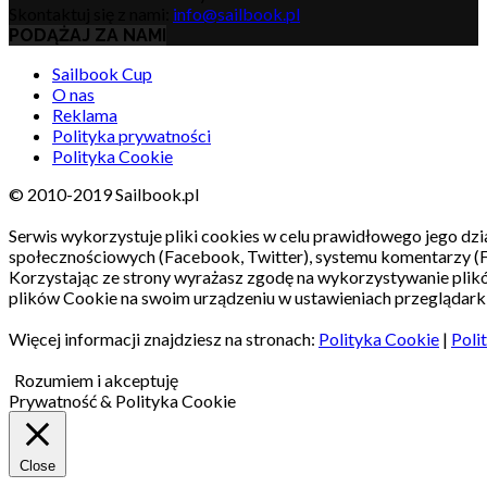
Skontaktuj się z nami:
info@sailbook.pl
PODĄŻAJ ZA NAMI
Sailbook Cup
O nas
Reklama
Polityka prywatności
Polityka Cookie
© 2010-2019 Sailbook.pl
Serwis wykorzystuje pliki cookies w celu prawidłowego jego dzia
społecznościowych (Facebook, Twitter), systemu komentarzy (
Korzystając ze strony wyrażasz zgodę na wykorzystywanie pli
plików Cookie na swoim urządzeniu w ustawieniach przeglądarki
Więcej informacji znajdziesz na stronach:
Polityka Cookie
|
Poli
Rozumiem i akceptuję
Prywatność & Polityka Cookie
Close