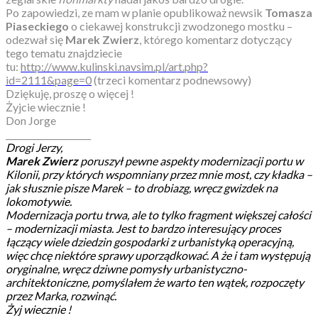
Po zapowiedzi, ze mam w planie opublikoważ newsik
Tomasza
Piaseckiego
o ciekawej konstrukcji zwodzonego mostku –
odezwał się
Marek Zwierz
, którego komentarz dotyczący
tego tematu znajdziecie
tu:
http://www.kulinski.navsim.pl/art.php?
id=2111&page=0
(trzeci komentarz podnewsowy)
Dziękuję, proszę o więcej !
Żyjcie wiecznie !
Don Jorge
____________________
Drogi Jerzy,
Marek Zwierz
poruszył pewne aspekty modernizacji portu w
Kilonii, przy których wspomniany przez mnie most, czy kładka –
jak słusznie pisze Marek – to drobiazg, wręcz gwizdek na
lokomotywie.
Modernizacja portu trwa, ale to tylko fragment większej całości
– modernizacji miasta. Jest to bardzo interesujący proces
łączący wiele dziedzin gospodarki z urbanistyką operacyjną,
więc chcę niektóre sprawy uporządkować. A że i tam występują
oryginalne, wręcz dziwne pomysły urbanistyczno-
architektoniczne, pomyślałem że warto ten wątek, rozpoczęty
przez Marka, rozwinąć.
Żyj wiecznie !