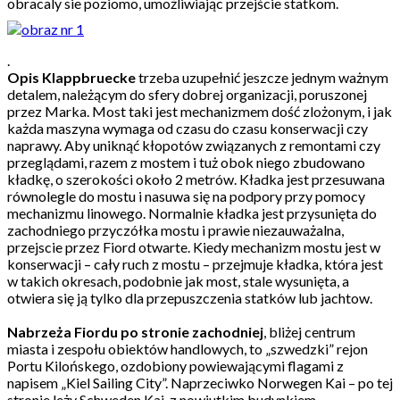
obracaly sie poziomo, umożliwiając przejście statkom.
.
Opis Klappbruecke
trzeba uzupełnić jeszcze jednym ważnym
detalem, należącym do sfery dobrej organizacji, poruszonej
przez Marka. Most taki jest mechanizmem dość zlożonym, i jak
każda maszyna wymaga od czasu do czasu konserwacji czy
naprawy. Aby uniknąć kłopotów związanych z remontami czy
przeglądami, razem z mostem i tuż obok niego zbudowano
kładkę, o szerokości około 2 metrów. Kładka jest przesuwana
równolegle do mostu i nasuwa się na podpory przy pomocy
mechanizmu linowego. Normalnie kładka jest przysunięta do
zachodniego przyczółka mostu i prawie niezauważalna,
przejscie przez Fiord otwarte. Kiedy mechanizm mostu jest w
konserwacji – cały ruch z mostu – przejmuje kładka, która jest
w takich okresach, podobnie jak most, stale wysunięta, a
otwiera się ją tylko dla przepuszczenia statków lub jachtow.
Nabrzeża Fiordu po stronie zachodniej
, bliżej centrum
miasta i zespołu obiektów handlowych, to „szwedzki” rejon
Portu Kilońskego, ozdobiony powiewającymi flagami z
napisem „Kiel Sailing City”. Naprzeciwko Norwegen Kai – po tej
stronie leży Schweden Kai, z nowiutkim budynkiem