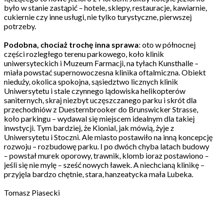
było w stanie zastąpić – hotele, sklepy, restauracje, kawiarnie,
cukiernie czy inne usługi, nie tylko turystyczne, pierwszej
potrzeby.
Podobna, chociaż trochę inna sprawa
: oto w północnej
części rozległego terenu parkowego, koło klinik
uniwersyteckich i Muzeum Farmacji, na tyłach Kunsthalle –
miała powstać supernowoczesna klinika oftalmiczna. Obiekt
nieduży, okolica spokojna, sąsiedztwo licznych klinik
Uniwersytetu i stale czynnego lądowiska helikopterów
saniternych, skraj niezbyt uczęszczanego parku i skrót dla
przechodniów z Duesternbrooker do Brunswicker Strasse,
koło parkingu – wydawal się miejscem idealnym dla takiej
inwstycji. Tym bardziej, że Kionial, jak mówią, żyje z
Uniwersytetu i Stoczni. Ale miasto postawiło na inną koncepcję
rozwoju – rozbudowę parku. I po dwóch chyba latach budowy
– powstał murek oporowy, trawnik, klomb ioraz postawiono –
jeśli się nie mylę – sześć nowych ławek. A niechcianą klinikę –
przyjęla bardzo chętnie, stara, hanzeatycka mała Lubeka.
Tomasz Piasecki