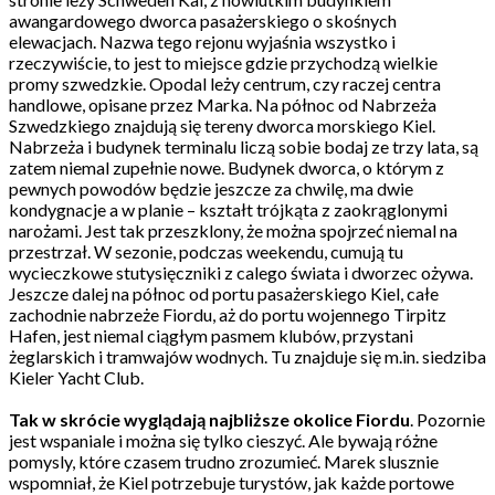
awangardowego dworca pasażerskiego o skośnych
elewacjach. Nazwa tego rejonu wyjaśnia wszystko i
rzeczywiście, to jest to miejsce gdzie przychodzą wielkie
promy szwedzkie. Opodal leży centrum, czy raczej centra
handlowe, opisane przez Marka. Na północ od Nabrzeża
Szwedzkiego znajdują się tereny dworca morskiego Kiel.
Nabrzeża i budynek terminalu liczą sobie bodaj ze trzy lata, są
zatem niemal zupełnie nowe. Budynek dworca, o którym z
pewnych powodów będzie jeszcze za chwilę, ma dwie
kondygnacje a w planie – kształt trójkąta z zaokrąglonymi
narożami. Jest tak przeszklony, że można spojrzeć niemal na
przestrzał. W sezonie, podczas weekendu, cumują tu
wycieczkowe stutysięczniki z calego świata i dworzec ożywa.
Jeszcze dalej na północ od portu pasażerskiego Kiel, całe
zachodnie nabrzeże Fiordu, aż do portu wojennego Tirpitz
Hafen, jest niemal ciągłym pasmem klubów, przystani
żeglarskich i tramwajów wodnych. Tu znajduje się m.in. siedziba
Kieler Yacht Club.
Tak w skrócie wyglądają najbliższe okolice Fiordu
. Pozornie
jest wspaniale i można się tylko cieszyć. Ale bywają różne
pomysly, które czasem trudno zrozumieć. Marek slusznie
wspomniał, że Kiel potrzebuje turystów, jak każde portowe