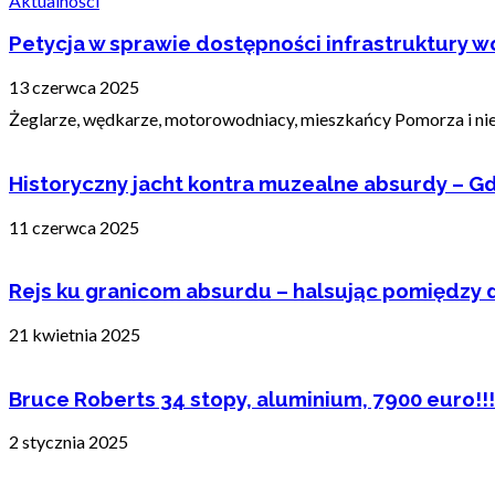
Aktualności
Petycja w sprawie dostępności infrastruktury wo
13 czerwca 2025
Żeglarze, wędkarze, motorowodniacy, mieszkańcy Pomorza i nie t
Historyczny jacht kontra muzealne absurdy – Gd
11 czerwca 2025
Rejs ku granicom absurdu – halsując pomiędzy 
21 kwietnia 2025
Bruce Roberts 34 stopy, aluminium, 7900 euro!!!
2 stycznia 2025