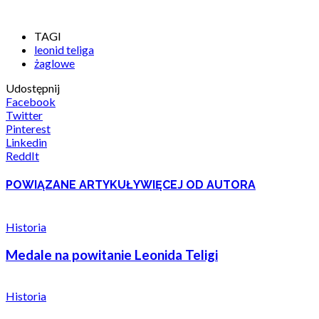
TAGI
leonid teliga
żaglowe
Udostępnij
Facebook
Twitter
Pinterest
Linkedin
ReddIt
POWIĄZANE ARTYKUŁY
WIĘCEJ OD AUTORA
Historia
Medale na powitanie Leonida Teligi
Historia