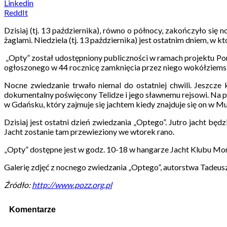
Linkedin
ReddIt
Dzisiaj (tj. 13 października), równo o północy, zakończyło się 
żaglami. Niedziela (tj. 13 października) jest ostatnim dniem, w
„Opty” został udostępniony publiczności w ramach projektu P
ogłoszonego w 44 rocznicę zamknięcia przez niego wokółziemski
Nocne zwiedzanie trwało niemal do ostatniej chwili. Jeszcze 
dokumentalny poświęcony Telidze i jego sławnemu rejsowi. N
w Gdańsku, który zajmuje się jachtem kiedy znajduje się on w 
Dzisiaj jest ostatni dzień zwiedzania „Optego”. Jutro jacht 
Jacht zostanie tam przewieziony we wtorek rano.
„Opty” dostępne jest w godz. 10-18 w hangarze Jacht Klubu Mor
Galerię zdjęć z nocnego zwiedzania „Optego”, autorstwa Tadeu
Źródło:
http://www.pozz.org.pl
Komentarze