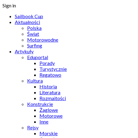
Sign in
Sailbook Cup
Aktualności
Polska
Świat
Motorowodne
Surfing
Artykuły
Eduportal
Porady
Turystycznie
Regatowo
Kultura
Historia
Literatura
Rozmaitości
Konstrukcje
Żaglowe
Motorowe
Inne
Rejsy
Morskie