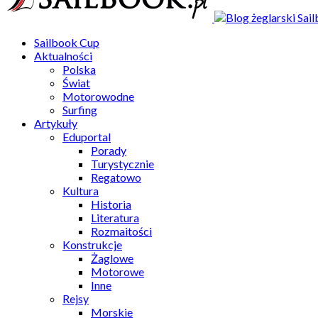
Sailbook Cup
Aktualności
Polska
Świat
Motorowodne
Surfing
Artykuły
Eduportal
Porady
Turystycznie
Regatowo
Kultura
Historia
Literatura
Rozmaitości
Konstrukcje
Żaglowe
Motorowe
Inne
Rejsy
Morskie