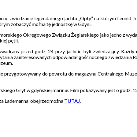
nocne zwiedzanie legendarnego jachtu „Opty”, na którym Leonid Te
 którym zobaczyć można tę jednostkę w Gdyni.
omorskiego Okręgowego Związku Żeglarskiego jako jedno z wydar
ej pętli.
kwadrans przed godz. 24 przy jachcie byli zwiedzający. Każdy 
a pytania zainteresowanych odpowiadał gość nocnego zwiedzania
Muzeum.
będzie przygotowywany do powrotu do magazynu Centralnego Muzeu
skiego Gryf w gdyńskiej marinie. Film pokazywany jest o godz. 12
sza Lademanna, obejrzeć można
TUTAJ
.