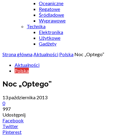
Oceaniczne
Regatowe
Śródlądowe
Wyprawowe
Technika
Elektronika
Użytkowe
Gadżety
Strona główna
Aktualności
Polska
Noc „Optego”
Aktualności
Polska
Noc „Optego”
13 października 2013
0
997
Udostępnij
Facebook
Twitter
Pinterest