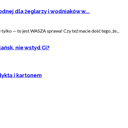
dnej dla żeglarzy i wodniaków w...
ylko — to jest WASZA sprawa! Czy też macie dość tego, że...
ańsk, nie wstyd Ci?
dyktą i kartonem