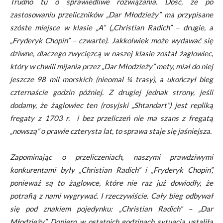
Trudno tu o sprawiedliwe rozwiązania. Dość, że po
zastosowaniu przeliczników „Dar Młodzieży” ma przypisane
szóste miejsce w klasie „A” („Christian Radich” – drugie, a
„Fryderyk Chopin” – czwarte). Jakkolwiek może wydawać się
dziwne, dlaczego zwycięzcą w naszej klasie został żaglowiec,
który w chwili mijania przez „Dar Młodzieży” mety, miał do niej
jeszcze 98 mil morskich (nieomal ¼ trasy), a ukończył bieg
czternaście godzin później. Z drugiej jednak strony, jeśli
dodamy, że żaglowiec ten (rosyjski „Shtandart”) jest repliką
fregaty z 1703 r. i bez przeliczeń nie ma szans z fregatą
„nowszą” o prawie czterysta lat, to sprawa staje się jaśniejsza.
Zapominając o przeliczeniach, naszymi prawdziwymi
konkurentami były „Christian Radich” i „Fryderyk Chopin”,
ponieważ są to żaglowce, które nie raz już dowiodły, że
potrafią z nami wygrywać. I rzeczywiście. Cały bieg odbywał
się pod znakiem pojedynku: „Christian Radich” – „Dar
Młodzieży”. Dopiero w ostatnich godzinach sytuacja ustaliła