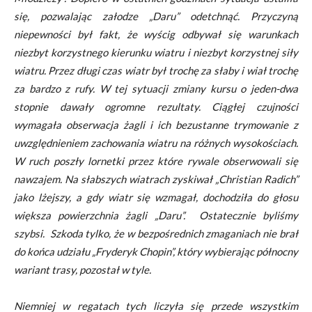
się, pozwalając załodze „Daru” odetchnąć. Przyczyną
niepewności był fakt, że wyścig odbywał się warunkach
niezbyt korzystnego kierunku wiatru i niezbyt korzystnej siły
wiatru. Przez długi czas wiatr był trochę za słaby i wiał trochę
za bardzo z rufy. W tej sytuacji zmiany kursu o jeden-dwa
stopnie dawały ogromne rezultaty. Ciągłej czujności
wymagała obserwacja żagli i ich bezustanne trymowanie z
uwzględnieniem zachowania wiatru na różnych wysokościach.
W ruch poszły lornetki przez które rywale obserwowali się
nawzajem. Na słabszych wiatrach zyskiwał „Christian Radich”
jako lżejszy, a gdy wiatr się wzmagał, dochodziła do głosu
większa powierzchnia żagli „Daru”. Ostatecznie byliśmy
szybsi. Szkoda tylko, że w bezpośrednich zmaganiach nie brał
do końca udziału „Fryderyk Chopin”, który wybierając północny
wariant trasy, pozostał w tyle.
Niemniej w regatach tych liczyła się przede wszystkim