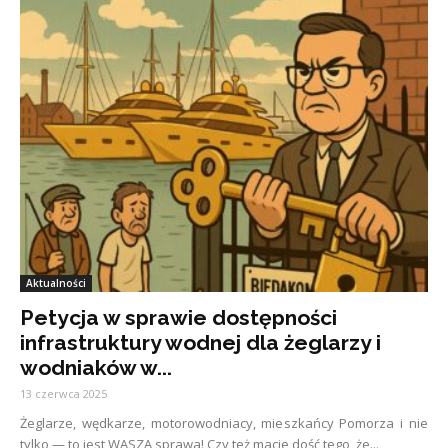
Aktualności
Petycja w sprawie dostępności
infrastruktury wodnej dla żeglarzy i
wodniaków w...
13 czerwca 2025
Żeglarze, wędkarze, motorowodniacy, mieszkańcy Pomorza i nie
tylko — to jest WASZA sprawa! Czy też macie dość tego, że...