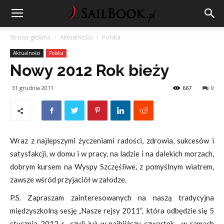
Strona główna
Aktualności
Polska
Aktualności
Polska
Nowy 2012 Rok bieży
31 grudnia 2011
667
0
Wraz z najlepszymi życzeniami radości, zdrowia, sukcesów i
satysfakcji, w domu i w pracy, na ladzie i na dalekich morzach,
dobrym kursem na Wyspy Szczęśliwe, z pomyślnym wiatrem,
zawsze wśród przyjaciół w załodze.
P.S. Zapraszam zainteresowanych na naszą tradycyjna
międzyszkolną sesję „Nasze rejsy 2011”, która odbędzie się 5
stycznia 2012 r., czyli już w najbliższy czwartek, w ramach