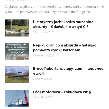
Żeglarze, wędkarze, motorowodniacy, mieszkańcy Pomorza i nie
tylko — to jest WASZA sprawa! Czy też macie dość tego, że...
Historyczny jacht kontra muzealne
absurdy – Gdańsk, nie wstyd Ci?
11 czerwca 2025
Rejs ku granicom absurdu – halsując
pomiędzy dyktą i kartonem
21 kwietnia 2025
Bruce Roberts 34 stopy, aluminium, 7900
euro!!!
2 stycznia 2025
Łódź motorowa – zabudowa 2015
10 grudnia 2024