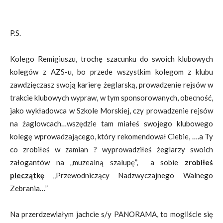
P.S.
Kolego Remigiuszu, trochę szacunku do swoich klubowych
kolegów z AZS-u, bo przede wszystkim kolegom z klubu
zawdzięczasz swoją karierę żeglarską, prowadzenie rejsów w
trakcie klubowych wypraw, w tym sponsorowanych, obecność,
jako wykładowca w Szkole Morskiej, czy prowadzenie rejsów
na żaglowcach…wszędzie tam miałeś swojego klubowego
kolegę wprowadzającego, który rekomendował Ciebie, ….a Ty
co zrobiłeś w zamian ? wyprowadziłeś żeglarzy swoich
załogantów na „muzealną szalupę”, a sobie
zrobiłeś
pieczątkę
„Przewodniczący Nadzwyczajnego Walnego
Zebrania…”
Na przerdzewiałym jachcie s/y PANORAMA, to mogliście się