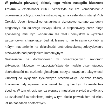
W połowie pierwszej dekady tego wieku nastąpiła kluczowa
zmiana
w działalności klubu. Skończyła się era komandorów o
proweniencji polityczno-administracyjnej, a na czele klubu stanął Piotr
Orwaldi. Jego niewątpliwe osiągnięcia biznesowe uznano za dobry
prognostyk dla dalszego rozwoju klubu, a proponowany przez niego
sponsoring miał być wsparciem dla wielu pomysłów o wyraźnie
wyczynowym charakterze. Jednak biznes to nie to samo co klub, w
którym nastawienie na działalność prośrodowiskową zdecydowanie
przeważało nad podejściem komercyjnym.
Nastawienie na dochodowość w poszczególnych sektorach
aktywności klubowej, w przeciwieństwie do modelu utrzymującego
dochodowość na poziomie globalnym, sprzyja zawężeniu aktywności
klubowej do wyłącznie zyskownych przedsięwzięć. Żelazne zasady
finansowe były wprowadzane nawet tam, gdzie było to ewidentnie
zbędne. W tym okresie po raz pierwszy musiałem przyjąć gratyfikację
za działalność szkoleniową, którą w tym klubie prowadziłem od wielu
lat na zasadach społecznych.