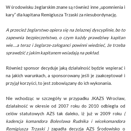
W środowisku żeglarskim znane są również inne „upomnienia i
kary” dla kapitana Remigiusza Trzaski za niesubordynację.
A przecież żeglarstwo opiera się na żelaznej dyscyplinie, bo to
zapewnia bezpieczeństwo, o czym każdy prawdziwy kapitan
wie….a teraz i żeglarze-załoganci powinni wiedzieć, że trzeba
sprawdzić z jakim kapitanem wsiadają na pokład.
Również sponsor decyduje jaką działalność będzie wspierać i
na jakich warunkach, a sponsorowany jeśli je zaakceptował i
przyjął korzyści, to jest zobowiązany do ich wykonania.
Nie wchodząc w szczegóły w przypadku JKAZS Wrocław,
działalność w okresie od 2007 roku do 2010 odbiegła od
celów statutowych AZS tak daleko, iż już w 2009 roku
(
kadencja komandora Bolesława Rudnika i wicekomandora
Remigiusza Trzaski )
zapadła decyzja AZS Środowisko o