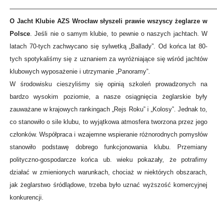
—————————————————————————————————
O Jacht Klubie AZS Wrocław słyszeli prawie wszyscy żeglarze w
Polsce
. Jeśli nie o samym klubie, to pewnie o naszych jachtach. W
latach 70-tych zachwycano się sylwetką „Ballady”. Od końca lat 80-
tych spotykaliśmy się z uznaniem za wyróżniające się wśród jachtów
klubowych wyposażenie i utrzymanie „Panoramy”.
W środowisku cieszyliśmy się opinią szkoleń prowadzonych na
bardzo wysokim poziomie, a nasze osiągnięcia żeglarskie były
zauważane w krajowych rankingach „Rejs Roku” i „Kolosy”. Jednak to,
co stanowiło o sile klubu, to wyjątkowa atmosfera tworzona przez jego
członków. Współpraca i wzajemne wspieranie różnorodnych pomysłów
stanowiło podstawę dobrego funkcjonowania klubu. Przemiany
polityczno-gospodarcze końca ub. wieku pokazały, że potrafimy
działać w zmienionych warunkach, chociaż w niektórych obszarach,
jak żeglarstwo śródlądowe, trzeba było uznać wyższość komercyjnej
konkurencji.