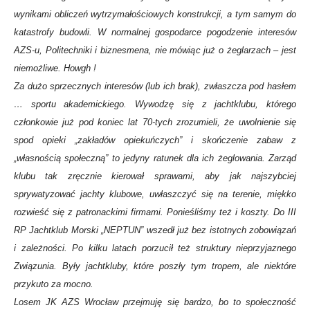
wynikami obliczeń wytrzymałościowych konstrukcji, a tym samym do
katastrofy budowli. W normalnej gospodarce pogodzenie interesów
AZS-u, Politechniki i biznesmena, nie mówiąc już o żeglarzach – jest
niemożliwe. Howgh !
Za dużo sprzecznych interesów (lub ich brak), zwłaszcza pod hasłem
… sportu akademickiego. Wywodzę się z jachtklubu, którego
członkowie już pod koniec lat 70-tych zrozumieli, że uwolnienie się
spod opieki „zakładów opiekuńczych” i skończenie zabaw z
„własnością społeczną” to jedyny ratunek dla ich żeglowania. Zarząd
klubu tak zręcznie kierował sprawami, aby jak najszybciej
sprywatyzować jachty klubowe, uwłaszczyć się na terenie, miękko
rozwieść się z patronackimi firmami. Ponieśliśmy też i koszty. Do III
RP Jachtklub Morski „NEPTUN” wszedł już bez istotnych zobowiązań
i zależności. Po kilku latach porzucił też struktury nieprzyjaznego
Związunia. Były jachtkluby, które poszły tym tropem, ale niektóre
przykuto za mocno.
Losem JK AZS Wrocław przejmuję się bardzo, bo to społeczność