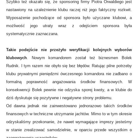
Szybko też okazało się, że sponsoring firmy Piotra Orwaldiego jest
nastawiony na uzależnienie klubu raczej niż jego faktyczny rozkwit.
Wyposażenie pochodzące od sponsora było użyczane klubowi, a
możliwość jego utraty wraz z odejściem sponsora była
systematycznie zaznaczana.
Takie podejście nie przeżyło weryfikacji kolejnych wyborów
klubowych
. Nowym komandorem został też biznesmen Bolek
Rudnik. I tym razem nie obyło się bez błędów. Ratując pilne potrzeby
klubu prywatnymi pieniędzmi ówczesnego komandora nie zadbano o
formalną poprawność angażowania środków finansowych. W
konsekwencji Bolek pewnie nie odzyska sporej kwoty, a w klubie do
dziś dyskutuje się pozytywne i negatywne strony problemu.
Od dawna jednak nie zainwestowano jednorazowo takich środków
finansowych w techniczne utrzymanie jachtów. Mimo to w tym okresie
odzyskaliśmy przekonanie, że nawet wymagające imprezy jesteśmy
w stanie zrealizować samodzielnie, w oparciu przede wszystkim o
zaangażowania uczestników.