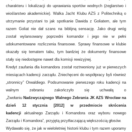
charakteru i lokalizacji do uprawiania sportów wodnych (żeglarstwo i
wioślarstwo akademickie). Walka Jacht Klubu AZS z Politechniką o
utrzymanie przystani to jak spotkanie Dawida z Goliatem, ale tym
razem Goliat nie dał szans na biblijną sensację. Jako drugi wróg
został wylansowany poprzedni komandor i jego nie w pełni
udokumentowane rozliczenia finansowe. Sprawy finansowe w klubie
okazały się tematem tabu, tym bardziej że dokumenty finansowe
stały się niedostępne nawet dla komisji rewizyjnej.
Kredyt zaufania dla komandora został roztrwoniony już w pierwszych
miesiącach kadencji zarządu. Zniechęceni do współpracy byli również
„stronnicy” Orwaldiego. Podsumowanie pierwszego roku kadencji na
walnym zebraniu zakończyło się uchwałą o
„Zwołaniu
Nadzwyczajnego Walnego Zebrania JK AZS Wrocław na
dzień 12 stycznia [2012] w przedmiocie skrócenia
kadencji
aktualnego Zarządu i Komandora oraz wyboru nowego
Zarządu i Komandora”, przyjętą przytłaczającą większością głosów.
Wydawało się, że jak w wieloletniej historii klubu i tym razem uporamy