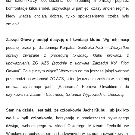
dla dziennikarzy dochodzenia do rzetelnej informacji poprzez
konfrontacje kilku źródeł, przywołują w pamięci czasy ancien regime,
kiedy władza chciała dobrze, tylko społeczeństwo trzeba było
zmienić.
Zarząd Główny podjął decyzję o likwidacji klubu
. Wg. informacji
podanej przez p. Bartłomieja Korpaka, GenSeka AZS – „
Wszystkie
sprawy związane z procedurą likwidacji klubu prowadzi z
upoważnienia ZG AZS (zgodnie z uchwałą Zarządu) Kol. Piotr
Orwaldi”.
Co się z tym wiąże? Wszystko co ma jeszcze jakąś wartość
przechodzi na własność ZG AZS, a ten (w uznaniu zasług) wieloletnią
umową wynajmuje jacht „Panorama” Piotrowi Orwaldiemu do
użytkowania. Zatem –
Baczność, Sztandar Wyprowadzić, Spocznij!
Stan na dzisiaj jest taki, że członkowie Jacht Klubu, lub jak kto
woli – byli członkowie,
korzystają z pomieszczeń pływającego
dźwigu, wchodzącego w skład Otwartego Muzeum Techniki we
Wrocławiu i spotykają się na tradycyjnych wieczorach czwartkowych,