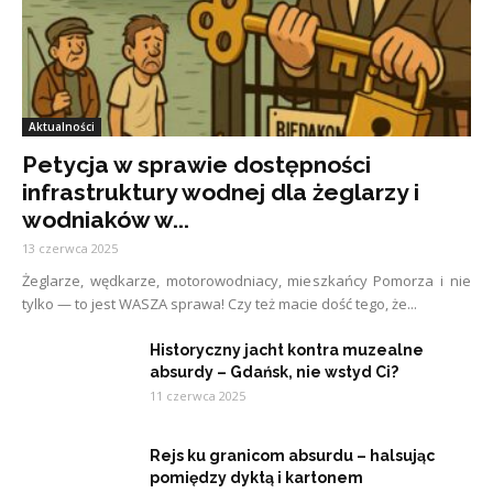
Aktualności
Petycja w sprawie dostępności
infrastruktury wodnej dla żeglarzy i
wodniaków w...
13 czerwca 2025
Żeglarze, wędkarze, motorowodniacy, mieszkańcy Pomorza i nie
tylko — to jest WASZA sprawa! Czy też macie dość tego, że...
Historyczny jacht kontra muzealne
absurdy – Gdańsk, nie wstyd Ci?
11 czerwca 2025
Rejs ku granicom absurdu – halsując
pomiędzy dyktą i kartonem