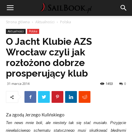
Strona główna
Aktualności
Polska
Aktualności
Polska
O Jacht Klubie AZS
Wrocław czyli jak
rozłożono dobrze
prosperujący klub
31 marca 2014
1453
0
Za zgodą Jerzego Kulińskiego
Ten news mnie boli, ale niestety tak się stać musiało. Przyjęcie
niewłaściwego schematu statycznego musi skutkować błędnymi