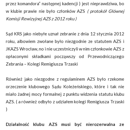
przez komandora” następnej kadencji ) jest nieprawdziwa, bo
w klubie prawie nie było członków AZS
( protokół Głównej
Komisji Rewizyjnej AZS z 2012 roku )
Sąd KRS jako niebyłe uznał zebranie z dnia 12 stycznia 2012
roku, albowiem zwołane było niezgodnie ze statutem AZS i
JKAZS Wrocław, no i nie uczestniczyli w nim członkowie AZS z
opłaconymi składkami począwszy od Przewodniczącego
Zebrania – Kolegi Remigiusza Trzaski
Również jako niezgodne z regulaminem AZS było rzekome
orzeczenie klubowego Sądu Koleżeńskiego, które i tak nie
miało żadnej mocy formalnej z punktu widzenia statutu klubu
AZS. ( a również odbyło z udziałem kolegi Remigiusza Trzaski
)
Działalność klubu AZS musi być nierozerwalna ze