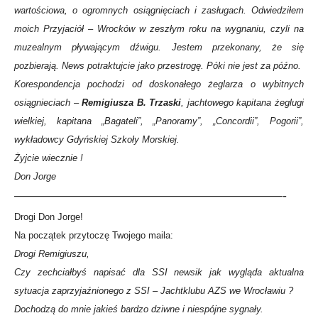
wartościowa, o ogromnych osiągnięciach i zasługach. Odwiedziłem
moich Przyjaciół – Wrocków w zeszłym roku na wygnaniu, czyli na
muzealnym pływającym dźwigu. Jestem przekonany, że się
pozbierają. News potraktujcie jako przestrogę. Póki nie jest za późno.
Korespondencja pochodzi od doskonałego żeglarza o wybitnych
osiągnieciach –
Remigiusza B. Trzaski
, jachtowego kapitana żeglugi
wielkiej, kapitana „Bagateli”, „Panoramy”, „Concordii”, Pogorii”,
wykładowcy Gdyńskiej Szkoły Morskiej.
Żyjcie wiecznie !
Don Jorge
—————————————————————-
Drogi Don Jorge!
Na początek przytoczę Twojego maila:
Drogi Remigiuszu,
Czy zechciałbyś napisać dla SSI newsik jak wygląda aktualna
sytuacja zaprzyjaźnionego z SSI – Jachtklubu AZS we Wrocławiu ?
Dochodzą do mnie jakieś bardzo dziwne i niespójne sygnały.