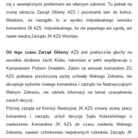
się z wewnętrznymi problemami we własnym zakresie. Tu jednak na
scenę wkracza Zarząd Główny AZS i pozostanie tam do końca.
Wiadomo, że nastąpiło to w wyniku indywidualnego wniosku
komandora JK AZS. Indywidualnego, bo nie popartego ani zgodą, ani
nawet wiedzą Zarządu JK AZS Wrocław.
Od tego czasu Zarząd Główny
AZS jest praktycznie głuchy na
wszelkie działania Jacht Klubu, natomiast w pełni współpracuje z
Komandorem Piotrem Orwaldim. Zatem na wniosek komandora ZG
AZS podważa przytoczoną wyżej uchwałę Walnego Zebrania, nie
akceptuje wyborów nowego komandora i zarządu na Nadzwyczajnym
Walnym Zebraniu, nie udziela informacji na temat uzasadnienia
swoich decyzji.
Później zażąda od Komisji Rewizyjnej JK AZS zmiany oceny pracy
komandora i zarządu, uchyli decyzję Sądu Koleżeńskiego o
zawieszeniu Komandora JK AZS do czasu zwołania Walnego
Zebrania, zawiesi członkostwo niepokornych członków Zarządu JK