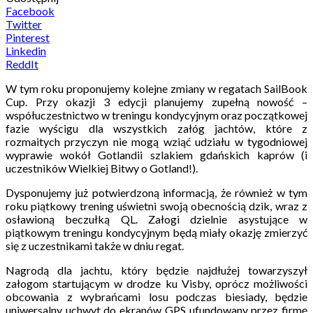
Facebook
Twitter
Pinterest
Linkedin
ReddIt
W tym roku proponujemy kolejne zmiany w regatach SailBook
Cup. Przy okazji 3 edycji planujemy zupełną nowość –
współuczestnictwo w treningu kondycyjnym oraz początkowej
fazie wyścigu dla wszystkich załóg jachtów, które z
rozmaitych przyczyn nie mogą wziąć udziału w tygodniowej
wyprawie wokół Gotlandii szlakiem gdańskich kaprów (i
uczestników Wielkiej Bitwy o Gotland!).
Dysponujemy już potwierdzoną informacją, że również w tym
roku piątkowy trening uświetni swoją obecnością dzik, wraz z
osławioną beczułką QL. Załogi dzielnie asystujące w
piątkowym treningu kondycyjnym będą miały okazję zmierzyć
się z uczestnikami także w dniu regat.
Nagrodą dla jachtu, który będzie najdłużej towarzyszył
załogom startującym w drodze ku Visby, oprócz możliwości
obcowania z wybrańcami losu podczas biesiady, będzie
uniwersalny uchwyt do ekranów GPS ufundowany przez firmę