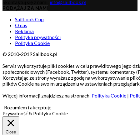
Skontaktuj się z nami:
info@sailbook.pl
PODĄŻAJ ZA NAMI
Sailbook Cup
O nas
Reklama
Polityka prywatności
Polityka Cookie
© 2010-2019 Sailbook.pl
Serwis wykorzystuje pliki cookies w celu prawidłowego jego dzia
społecznościowych (Facebook, Twitter), systemu komentarzy (
Korzystając ze strony wyrażasz zgodę na wykorzystywanie pli
plików Cookie na swoim urządzeniu w ustawieniach przeglądarki
Więcej informacji znajdziesz na stronach:
Polityka Cookie
|
Poli
Rozumiem i akceptuję
Prywatność & Polityka Cookie
Close