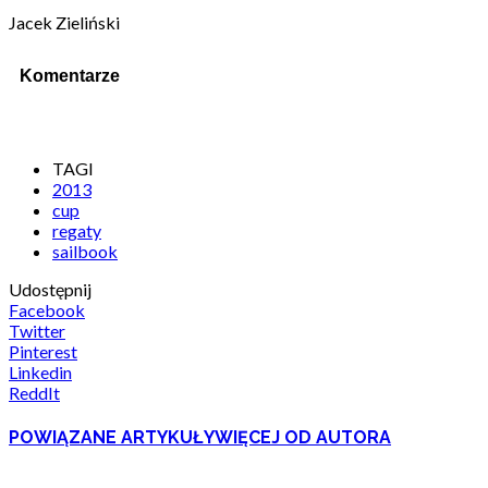
Jacek Zieliński
Komentarze
TAGI
2013
cup
regaty
sailbook
Udostępnij
Facebook
Twitter
Pinterest
Linkedin
ReddIt
POWIĄZANE ARTYKUŁY
WIĘCEJ OD AUTORA