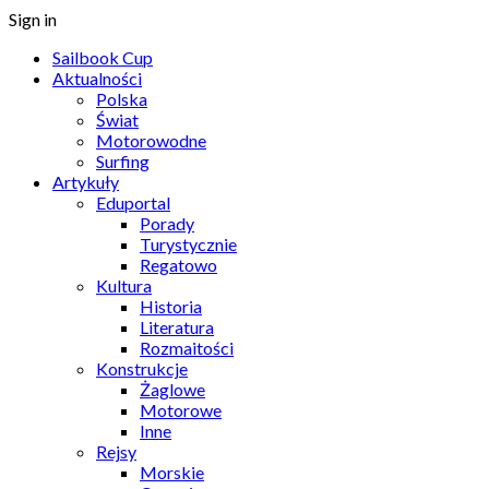
Sign in
Sailbook Cup
Aktualności
Polska
Świat
Motorowodne
Surfing
Artykuły
Eduportal
Porady
Turystycznie
Regatowo
Kultura
Historia
Literatura
Rozmaitości
Konstrukcje
Żaglowe
Motorowe
Inne
Rejsy
Morskie