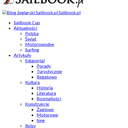
Sailbook.pl
Sailbook Cup
Aktualności
Polska
Świat
Motorowodne
Surfing
Artykuły
Eduportal
Porady
Turystycznie
Regatowo
Kultura
Historia
Literatura
Rozmaitości
Konstrukcje
Żaglowe
Motorowe
Inne
Rejsy