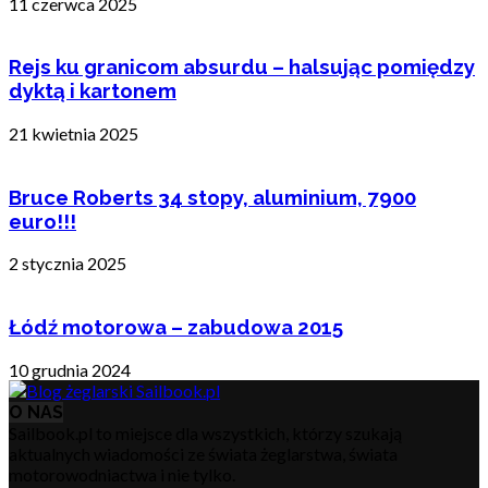
11 czerwca 2025
Rejs ku granicom absurdu – halsując pomiędzy
dyktą i kartonem
21 kwietnia 2025
Bruce Roberts 34 stopy, aluminium, 7900
euro!!!
2 stycznia 2025
Łódź motorowa – zabudowa 2015
10 grudnia 2024
O NAS
Sailbook.pl to miejsce dla wszystkich, którzy szukają
aktualnych wiadomości ze świata żeglarstwa, świata
motorowodniactwa i nie tylko.