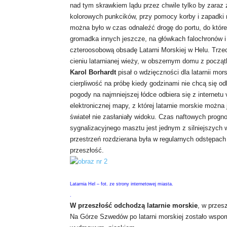
nad tym skrawkiem lądu przez chwile tylko by zaraz 
kolorowych punkcików, przy pomocy korby i zapadki 
można było w czas odnaleźć drogę do portu, do któreg
gromadka innych jeszcze, na główkach falochronów i
czteroosobową obsadę Latarni Morskiej w Helu. Trzec
cieniu latarnianej wieży, w obszernym domu z począ
Karol Borhardt
pisał o wdzięczności dla latarnii mo
cierpliwość na próbę kiedy godzinami nie chcą się od
pogody na najmniejszej łódce odbiera się z internetu 
elektronicznej mapy, z której latarnie morskie możn
świateł nie zasłaniały widoku. Czas naftowych prog
sygnalizacyjnego masztu jest jednym z silniejszych
przestrzeń rozdzierana była w regularnych odstępac
przeszłość.
Latarnia Hel – fot. ze strony internetowej miasta.
.
W przeszłość odchodzą latarnie morskie
, w przes
Na Górze Szwedów po latarni morskiej zostało wspom