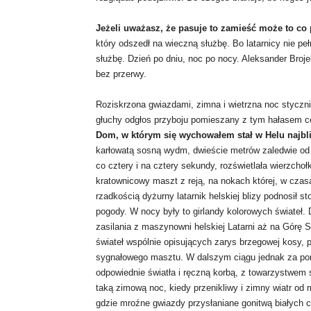
Jeżeli uważasz, że pasuje to zamieść może to co 
który odszedł na wieczną służbę. Bo latarnicy nie pe
służbę. Dzień po dniu, noc po nocy. Aleksander Broj
bez przerwy.
Roziskrzona gwiazdami, zimna i wietrzna noc styczni
głuchy odgłos przyboju pomieszany z tym hałasem c
Dom, w którym się wychowałem stał w Helu najbl
karłowatą sosną wydm, dwieście metrów zaledwie od 
co cztery i na cztery sekundy, rozświetlała wierzchoł
kratownicowy maszt z reją, na nokach której, w czasa
rzadkością dyżurny latarnik helskiej blizy podnosił
pogody. W nocy były to girlandy kolorowych świateł.
zasilania z maszynowni helskiej Latarni aż na Górę S
świateł wspólnie opisujących zarys brzegowej kosy, 
sygnałowego masztu. W dalszym ciągu jednak za pomo
odpowiednie światła i ręczną korbą, z towarzystwem 
taką zimową noc, kiedy przenikliwy i zimny wiatr od 
gdzie mroźne gwiazdy przysłaniane gonitwą białych