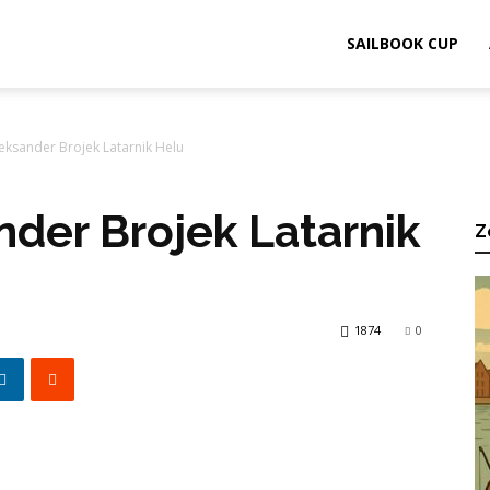
ook.pl
SAILBOOK CUP
eksander Brojek Latarnik Helu
der Brojek Latarnik
Z
1874
0