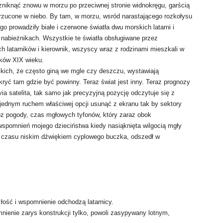
zniknąć znowu w morzu po przeciwnej stronie widnokręgu, garścią
rzucone w niebo. By tam, w morzu, wsród narastającego rozkołysu
o prowadziły białe i czerwone światła dwu morskich latarni i
 nabieżnikach. Wszystkie te światła obsługiwane przez
h latarników i kierownik, wszyscy wraz z rodzinami mieszkali w
tków XIX wieku.
rskich, że często giną we mgle czy deszczu, wystawiają
kryć tam gdzie być powinny. Teraz świat jest inny. Teraz prognozy
via satelita, tak samo jak precyzyjną pozycję odczytuje się z
a jednym ruchem właściwej opcji usunąć z ekranu tak by sektory
noz pogody, czas mgłowych tyfonów, który zaraz obok
 wspomnień mojego dzieciństwa kiedy nasiąknięta wilgocią mgły
h czasu niskim dźwiękiem cyplowego buczka, odszedł w
złość i wspomnienie odchodzą latarnicy.
nienie zarys konstrukcji tylko, powoli zasypywany lotnym,