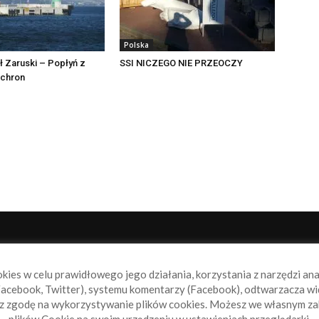
Polska
 Zaruski – Popłyń z
SSI NICZEGO NIE PRZEOCZY
ochron
NAS
P
okies w celu prawidłowego jego działania, korzystania z narzędzi an
book.pl to miejsce dla wszystkich, którzy szukają aktualnych
acebook, Twitter), systemu komentarzy (Facebook), odtwarzacza wi
omości ze świata żeglarstwa, świata motorowodniactwa i
sz zgodę na wykorzystywanie plików cookies. Możesz we własnym za