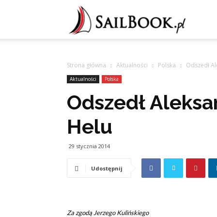
Sailb
Strona główna
Aktualności
Polska
Odszedł Al
Aktualności
Polska
Odszedł Aleksan
Helu
29 stycznia 2014
Udostępnij
Za zgodą Jerzego Kulińskiego