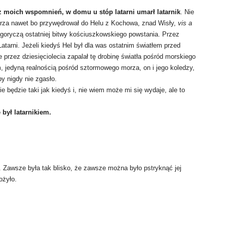
a z moich wspomnień, w domu u stóp latarni umarł latarnik
. Nie
orza nawet bo przywędrował do Helu z Kochowa, znad Wisły,
vis a
goryczą ostatniej bitwy kościuszkowskiego powstania. Przez
 Latarni. Jeżeli kiedyś Hel był dla was ostatnim światłem przed
 przez dziesięciolecia zapalał tę drobinę światła pośród morskiego
, jedyną realnością pośród sztormowego morza, on i jego koledzy,
by nigdy nie zgasło.
ie będzie taki jak kiedyś i, nie wiem może mi się wydaje, ale to
 był latarnikiem.
 Zawsze była tak blisko, że zawsze można było pstryknąć jej
ożyło.