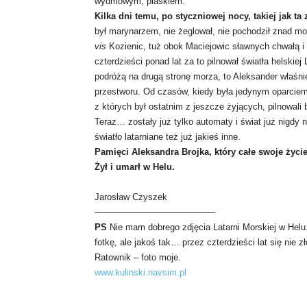
wydmowym, piaskiem.
Kilka dni temu, po styczniowej nocy, takiej jak t
był marynarzem, nie żeglował, nie pochodził znad m
vis
Kozienic, tuż obok Maciejowic sławnych chwałą i 
czterdzieści ponad lat za to pilnował światła helskiej
podróżą na drugą stronę morza, to Aleksander właśnie
przestworu. Od czasów, kiedy była jedynym oparciem
z których był ostatnim z jeszcze żyjących, pilnowali 
Teraz… zostały już tylko automaty i świat już nigdy n
światło latarniane też już jakieś inne.
Pamięci Aleksandra Brojka, który całe swoje życie
Żył i umarł w Helu.
Jarosław Czyszek
—————————————–
PS
Nie mam dobrego zdjęcia Latarni Morskiej w Helu.
fotkę, ale jakoś tak… przez czterdzieści lat się nie zł
Ratownik – foto moje.
www.kulinski.navsim.pl