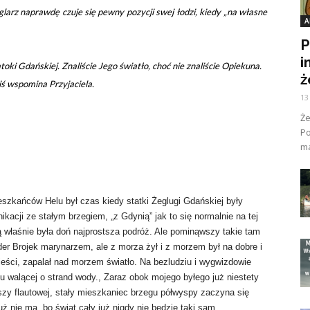
eglarz naprawdę czuje się pewny pozycji swej łodzi, kiedy „na własne
A
P
i
ki Gdańskiej. Znaliście Jego światło, choć nie znaliście Opiekuna.
ż
ziś wspomina Przyjaciela.
13
Ż
Po
ma
eszkańców Helu był czas kiedy statki Żeglugi Gdańskiej były
kacji ze stałym brzegiem, „z Gdynią” jak to się normalnie na tej
ą właśnie była doń najprostsza podróż. Ale pominąwszy takie tam
er Brojek marynarzem, ale z morza żył i z morzem był na dobre i
ieści, zapalał nad morzem światło. Na bezludziu i wygwizdowie
u walącej o strand wody., Zaraz obok mojego byłego już niestety
szy flautowej, stały mieszkaniec brzegu półwyspy zaczyna się
ż nie ma, bo świat cały już nigdy nie będzie taki sam.