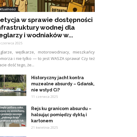
ktualności
etycja w sprawie dostępności
nfrastruktury wodnej dla
eglarzy i wodniaków w...
 czerwca 2025
eglarze, wędkarze, motorowodniacy, mieszkańcy
morza i nie tylko — to jest WASZA sprawa! Czy też
cie dość tego, że...
Historyczny jacht kontra
muzealne absurdy – Gdańsk,
nie wstyd Ci?
11 czerwca 2025
Rejs ku granicom absurdu –
halsując pomiędzy dyktą i
kartonem
21 kwietnia 2025