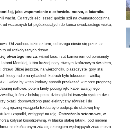
poniżej, jako wspomnienie o człowieku morza, o latarniku
,
łnili wacht. Co trzydzieści sześć godzin szli na dwunastogodzinną
ek od wczesnych lat pięćdziesiątych do końca dwudziestego wieku,
owa. Od zachodu idzie sztorm, od brzegu niesie się przez las
o to od rozkołysanych drzew.
iżej otwartego morza
, wśród lasu, rzut kamieniem od porośnięty
Latarni Morskiej, która każdej nocy równym izofazowym światłem,
ki drzew. Bliżej jeszcze, na wierzchołku piaszczystej góry stał
ch kiedy radio na rybackich kutrach było luksusem i wielką
 stożki i walce by w ten kodowy sposób przekazać w morze prognozę
 Dawniej naftowe, potem kiedy pociągnięto kabel awaryjnego
zwedów, która z helską przez dziesiątki lat tworzyła system dwu
przy okazji doprowadzono prąd elektryczny również i do
cą ręcznej wciągarki trzeba było podpiąć do stalowej liny
stukotu zapadki, wciągnąć na reję.
Ostrzeżenia sztormowe
, w
morza kołysał kosodrzewiną, w blasku słabej latarki, pod niebem
 chmur nieskończonym zda się szeregiem wędrujących znad morza