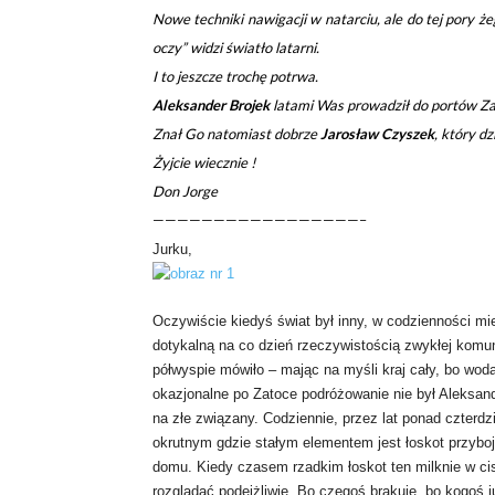
Nowe techniki nawigacji w natarciu, ale do tej pory ż
oczy” widzi światło latarni.
I to jeszcze trochę potrwa.
Aleksander Brojek
latami Was prowadził do portów Zato
Znał Go natomiast dobrze
Jarosław Czyszek
, który d
Żyjcie wiecznie !
Don Jorge
—————————————————–
Jurku,
Oczywiście kiedyś świat był inny, w codzienności mi
dotykalną na co dzień rzeczywistością zwykłej komuni
półwyspie mówiło – mając na myśli kraj cały, bo wod
okazjonalne po Zatoce podróżowanie nie był Aleksand
na złe związany. Codziennie, przez lat ponad czterdz
okrutnym gdzie stałym elementem jest łoskot przyboj
domu. Kiedy czasem rzadkim łoskot ten milknie w ci
rozglądać podejżliwie. Bo czegoś brakuje, bo kogoś ju