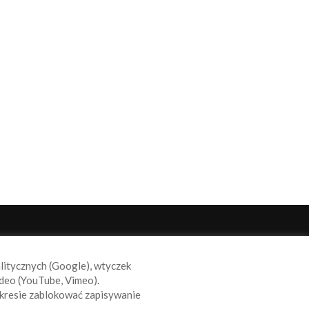
ODĄŻAJ ZA NAMI
alitycznych (Google), wtyczek
deo (YouTube, Vimeo).
kresie zablokować zapisywanie