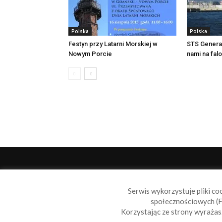
Polska
Polska
Festyn przy Latarni Morskiej w
STS Generał
Nowym Porcie
nami na fal
O 
Serwis wykorzystuje pliki co
Sail
społecznościowych (F
wiad
Korzystając ze strony wyraża