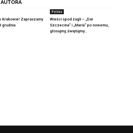
 AUTORA
Polska
w Krakowie! Zapraszamy
Wieści spod żagli – „Dar
3 grudnia
Szczecina” i „Maria” po nowemu,
głosujmy, świętujmy…