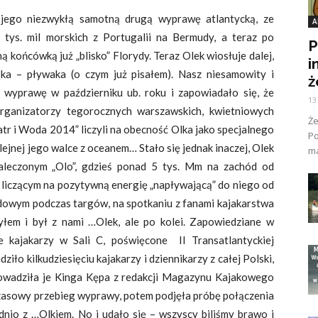
i jego niezwykłą samotną drugą wyprawę atlantycką, ze
A
tys. mil morskich z Portugalii na Bermudy, a teraz po
P
 końcówką już „blisko” Florydy. Teraz Olek wiosłuje dalej,
i
ka – pływaka (o czym już pisałem). Nasz niesamowity i
ż
 wyprawę w październiku ub. roku i zapowiadało się, że
13
organizatorzy tegorocznych warszawskich, kwietniowych
Ż
tr i Woda 2014” liczyli na obecność Olka jako specjalnego
Po
lejnej jego walce z oceanem… Stało się jednak inaczej, Olek
ma
kaleczonym „Olo”, gdzieś ponad 5 tys. Mm na zachód od
, liczącym na pozytywną energię „napływającą” do niego od
rodowym podczas targów, na spotkaniu z fanami kajakarstwa
łem i był z nami …Olek, ale po kolei. Zapowiedziane w
 kajakarzy w Sali C, poświęcone II Transatlantyckiej
o kilkudziesięciu kajakarzy i dziennikarzy z całej Polski,
prowadziła je Kinga Kępa z redakcji Magazynu Kajakowego
zasowy przebieg wyprawy, potem podjęła próbę połączenia
ednio z …Olkiem. No i udało się – wszyscy biliśmy brawo i