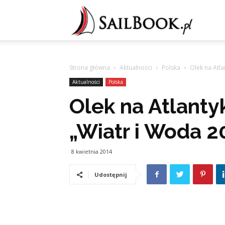
Sailb
Strona główna
Aktualności
Polska
Olek na Atla
Aktualności
Polska
Olek na Atlanty
„Wiatr i Woda 2
8 kwietnia 2014
Udostępnij