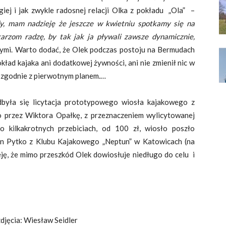
giej i jak zwykle radosnej relacji Olka z pokładu „Ola” –
ydy, mam nadzieję że jeszcze w kwietniu spotkamy się na
rzom radzę, by tak jak ja pływali zawsze dynamicznie,
nymi. Warto dodać, że Olek podczas postoju na Bermudach
okład kajaka ani dodatkowej żywności, ani nie zmienił nic w
 zgodnie z pierwotnym planem.…
ła się licytacja prototypowego wiosła kajakowego z
 przez Wiktora Opałkę, z przeznaczeniem wylicytowanej
 kilkakrotnych przebiciach, od 100 zł, wiosło poszło
tian Pytko z Klubu Kajakowego „Neptun” w Katowicach (na
eję, że mimo przeszkód Olek dowiosłuje niedługo do celu i
ław Seidler