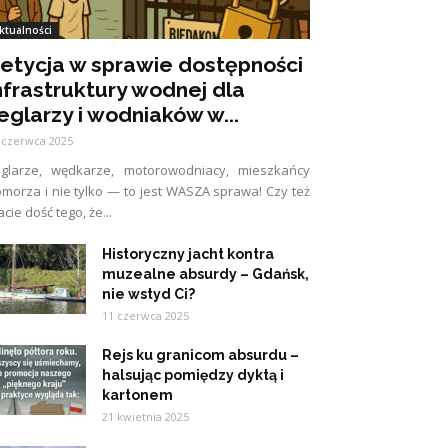
ktualności
etycja w sprawie dostępności
nfrastruktury wodnej dla
eglarzy i wodniaków w...
 czerwca 2025
eglarze, wędkarze, motorowodniacy, mieszkańcy
morza i nie tylko — to jest WASZA sprawa! Czy też
cie dość tego, że...
Historyczny jacht kontra
muzealne absurdy – Gdańsk,
nie wstyd Ci?
11 czerwca 2025
Rejs ku granicom absurdu –
halsując pomiędzy dyktą i
kartonem
21 kwietnia 2025