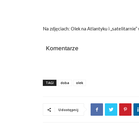
Na zdjęciach: Olek na Atlantyku i „satelitarni
Komentarze
TAGI
doba
olek
Udostępnij