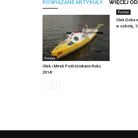
POWIĄZANE ARTYKUŁY
WIĘCEJ OD
Polska
Olek Doba 
w sobotę, 1
Polska
Olek i Mirek Podróżnikami Roku
2014!