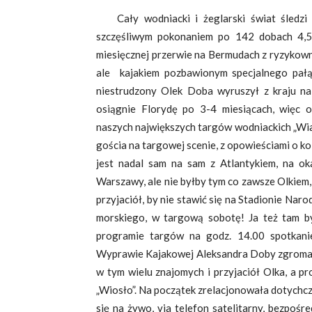
Cały wodniacki i żeglarski świat śledz
szczęśliwym pokonaniem po 142 dobach 4,5 
miesięcznej przerwie na Bermudach z ryzykowną
ale kajakiem pozbawionym specjalnego pałą
niestrudzony Olek Doba wyruszył z kraju na
osiągnie Florydę po 3-4 miesiącach, więc 
naszych największych targów wodniackich „Wia
gościa na targowej scenie, z opowieściami o ko
jest nadal sam na sam z Atlantykiem, na o
Warszawy, ale nie byłby tym co zawsze Olkiem
przyjaciół, by nie stawić się na Stadionie Na
morskiego, w targową sobotę! Ja też tam by
programie targów na godz. 14.00 spotkanie
Wyprawie Kajakowej Aleksandra Doby zgromadził
w tym wielu znajomych i przyjaciół Olka, a 
„Wiosło”. Na początek zrelacjonowała dotychc
się na żywo, via telefon satelitarny, bezpośr