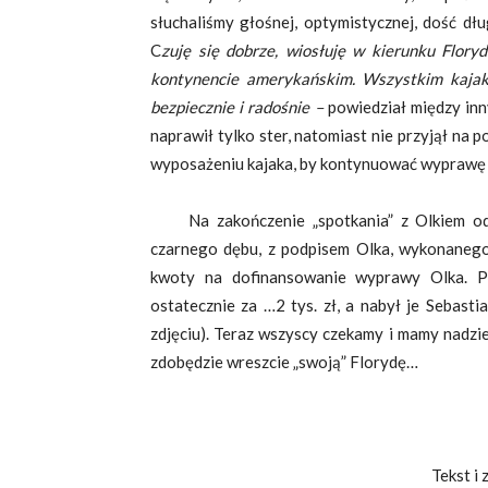
słuchaliśmy głośnej, optymistycznej, dość dłu
C
zuję się dobrze, wiosłuję w kierunku Flor
kontynencie amerykańskim. Wszystkim kajaka
bezpiecznie i radośnie –
powiedział między in
naprawił tylko ster, natomiast nie przyjął na p
wyposażeniu kajaka, by kontynuować wyprawę
Na zakończenie „spotkania” z Olkiem odby
czarnego dębu, z podpisem Olka, wykonanego
kwoty na dofinansowanie wyprawy Olka. Po
ostatecznie za …2 tys. zł, a nabył je Sebas
zdjęciu). Teraz wszyscy czekamy i mamy nadzi
zdobędzie wreszcie „swoją” Florydę…
Tekst i zdjęcia: Wies