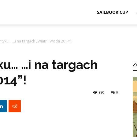
ook.pl
SAILBOOK CUP
ntyku… …i na targach „Wiatr i Woda 2014”!
ku… …i na targach
Z
014”!
980
0