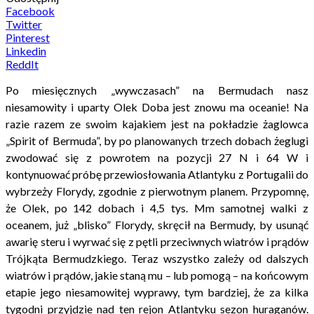
Facebook
Twitter
Pinterest
Linkedin
ReddIt
Po miesięcznych „wywczasach” na Bermudach nasz
niesamowity i uparty Olek Doba jest znowu ma oceanie! Na
razie razem ze swoim kajakiem jest na pokładzie żaglowca
„Spirit of Bermuda”, by po planowanych trzech dobach żeglugi
zwodować się z powrotem na pozycji 27 N i 64 W i
kontynuować próbę przewiosłowania Atlantyku z Portugalii do
wybrzeży Florydy, zgodnie z pierwotnym planem. Przypomnę,
że Olek, po 142 dobach i 4,5 tys. Mm samotnej walki z
oceanem, już „blisko” Florydy, skręcił na Bermudy, by usunąć
awarię steru i wyrwać się z pętli przeciwnych wiatrów i prądów
Trójkąta Bermudzkiego. Teraz wszystko zależy od dalszych
wiatrów i prądów, jakie staną mu – lub pomogą – na końcowym
etapie jego niesamowitej wyprawy, tym bardziej, że za kilka
tygodni przyjdzie nad ten rejon Atlantyku sezon huraganów.