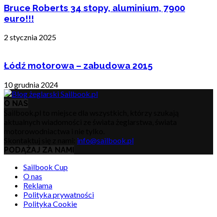
Bruce Roberts 34 stopy, aluminium, 7900
euro!!!
2 stycznia 2025
Łódź motorowa – zabudowa 2015
10 grudnia 2024
O NAS
Sailbook.pl to miejsce dla wszystkich, którzy szukają
aktualnych wiadomości ze świata żeglarstwa, świata
motorowodniactwa i nie tylko.
Skontaktuj się z nami:
info@sailbook.pl
PODĄŻAJ ZA NAMI
Sailbook Cup
O nas
Reklama
Polityka prywatności
Polityka Cookie