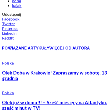
doba
kajak
Udostępnij
Facebook
Twitter
Pinterest
Linkedin
ReddIt
POWIĄZANE ARTYKUŁY
WIĘCEJ OD AUTORA
Polska
Olek Doba w Krakowie! Zapraszamy w sobotę, 13
grudnia
Polska
Olek już w domu!!! – Sześć miesięcy na Atlantyku,
sześć minut w TV!