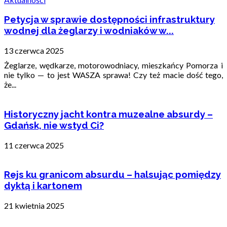
Petycja w sprawie dostępności infrastruktury
wodnej dla żeglarzy i wodniaków w...
13 czerwca 2025
Żeglarze, wędkarze, motorowodniacy, mieszkańcy Pomorza i
nie tylko — to jest WASZA sprawa! Czy też macie dość tego,
że...
Historyczny jacht kontra muzealne absurdy –
Gdańsk, nie wstyd Ci?
11 czerwca 2025
Rejs ku granicom absurdu – halsując pomiędzy
dyktą i kartonem
21 kwietnia 2025