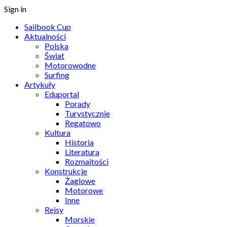
Sign in
Sailbook Cup
Aktualności
Polska
Świat
Motorowodne
Surfing
Artykuły
Eduportal
Porady
Turystycznie
Regatowo
Kultura
Historia
Literatura
Rozmaitości
Konstrukcje
Żaglowe
Motorowe
Inne
Rejsy
Morskie