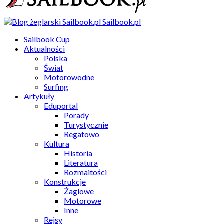
Sailbook.pl
Sailbook Cup
Aktualności
Polska
Świat
Motorowodne
Surfing
Artykuły
Eduportal
Porady
Turystycznie
Regatowo
Kultura
Historia
Literatura
Rozmaitości
Konstrukcje
Żaglowe
Motorowe
Inne
Rejsy