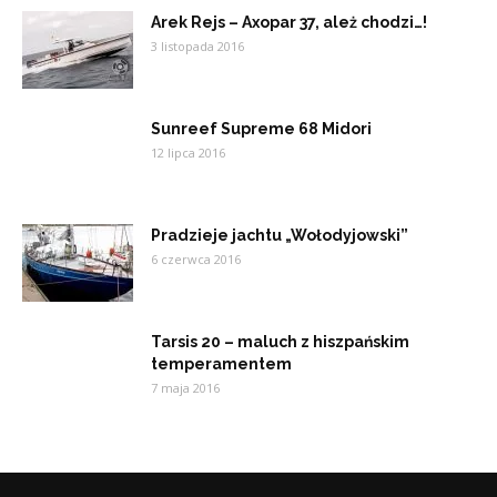
Arek Rejs – Axopar 37, ależ chodzi…!
3 listopada 2016
Sunreef Supreme 68 Midori
12 lipca 2016
Pradzieje jachtu „Wołodyjowski”
6 czerwca 2016
Tarsis 20 – maluch z hiszpańskim
temperamentem
7 maja 2016