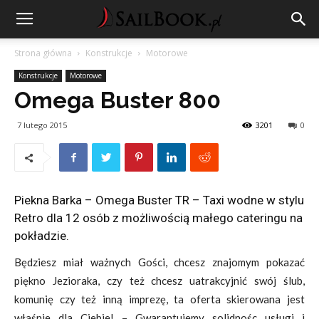
Strona główna
Konstrukcje
Motorowe
Konstrukcje
Motorowe
Omega Buster 800
7 lutego 2015
3201
0
Piekna Barka – Omega Buster TR – Taxi wodne w stylu
Retro dla 12 osób z możliwością małego cateringu na
pokładzie.
Będziesz miał ważnych Gości, chcesz znajomym pokazać
piękno Jezioraka, czy też chcesz uatrakcyjnić swój ślub,
komunię czy też inną imprezę, ta oferta skierowana jest
właśnie dla Ciebie! – Gwarantujemy solidnośc usługi i