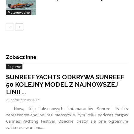
Motorowodne
Zobacz inne
Żaglowe
SUNREEF YACHTS ODKRYWA SUNREEF
50 KOLEJNY MODEL Z NAJNOWSZEJ
LINII ...
21 października 2017
Nową linię luksusowych katamaranów Sunreef Yachts
zaprezentowano po raz pierwszy w tym roku podczas targów
Cannes Yachting Festival. Obecnie cieszy się ona ogromnym
zainteresowaniem....