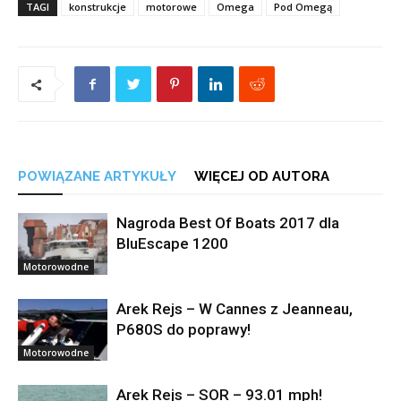
TAGI
konstrukcje
motorowe
Omega
Pod Omegą
POWIĄZANE ARTYKUŁY
WIĘCEJ OD AUTORA
Nagroda Best Of Boats 2017 dla
BluEscape 1200
Motorowodne
Arek Rejs – W Cannes z Jeanneau,
P680S do poprawy!
Motorowodne
Arek Rejs – SOR – 93.01 mph!