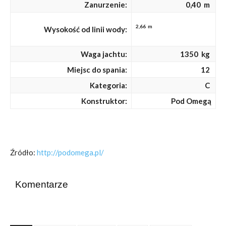
Zanurzenie:
0,40 m
2,66 m
Wysokość od linii wody:
Waga jachtu:
1350 kg
Miejsc do spania:
12
Kategoria:
C
Konstruktor:
Pod Omegą
Źródło:
http://podomega.pl/
Komentarze