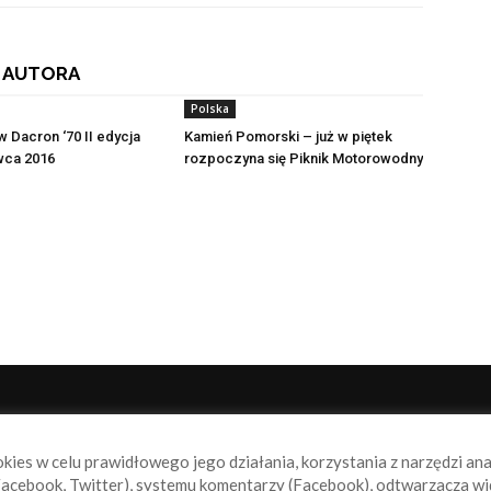
 AUTORA
Polska
w Dacron ‘70 II edycja
Kamień Pomorski – już w piętek
wca 2016
rozpoczyna się Piknik Motorowodny
NAS
P
okies w celu prawidłowego jego działania, korzystania z narzędzi an
book.pl to miejsce dla wszystkich, którzy szukają aktualnych
acebook, Twitter), systemu komentarzy (Facebook), odtwarzacza wi