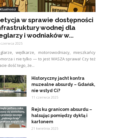
ktualności
etycja w sprawie dostępności
nfrastruktury wodnej dla
eglarzy i wodniaków w...
 czerwca 2025
eglarze, wędkarze, motorowodniacy, mieszkańcy
morza i nie tylko — to jest WASZA sprawa! Czy też
cie dość tego, że...
Historyczny jacht kontra
muzealne absurdy – Gdańsk,
nie wstyd Ci?
11 czerwca 2025
Rejs ku granicom absurdu –
halsując pomiędzy dyktą i
kartonem
21 kwietnia 2025