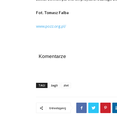
Fot. Tomasz Falba
www.pozz.org.pl/
Komentarze
TAGI
żagli
zlot
Udostępnij