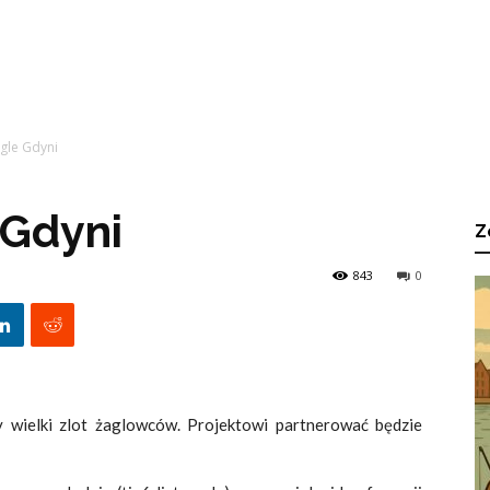
gle Gdyni
 Gdyni
Z
843
0
y wielki zlot żaglowców. Projektowi partnerować będzie