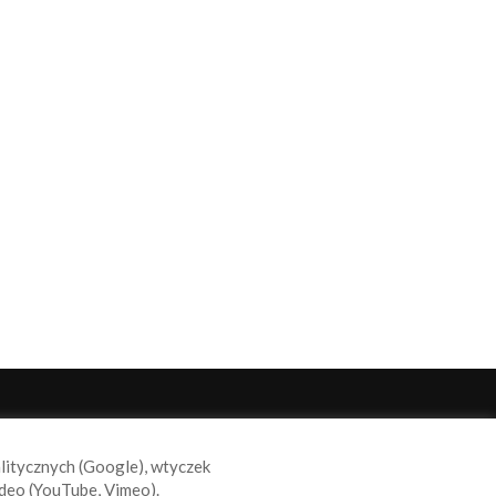
ODĄŻAJ ZA NAMI
alitycznych (Google), wtyczek
deo (YouTube, Vimeo).