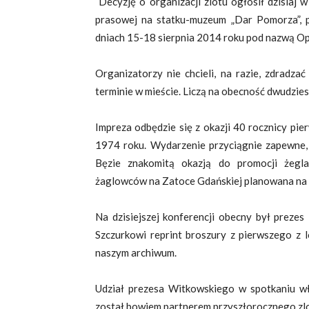
Decyzję o organizacji zlotu ogłosił dzisiaj w
prasowej na statku-muzeum „Dar Pomorza”, p
dniach 15-18 sierpnia 2014 roku pod nazwą Ope
Organizatorzy nie chcieli, na razie, zdradza
terminie w mieście. Liczą na obecność dwudzies
Impreza odbędzie się z okazji 40 rocznicy pi
1974 roku. Wydarzenie przyciągnie zapewne, j
Bęzie znakomitą okazją do promocji żegl
żaglowców na Zatoce Gdańskiej planowana na p
Na dzisiejszej konferencji obecny był prez
Szczurkowi reprint broszury z pierwszego z
naszym archiwum.
Udział prezesa Witkowskiego w spotkaniu wł
został bowiem partnerem przyszłorocznego zl