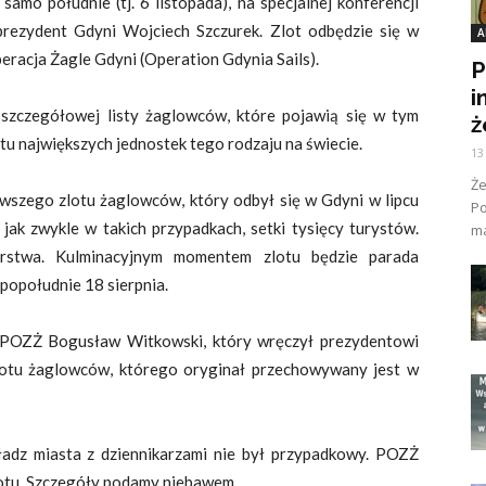
 samo południe (tj. 6 listopada), na specjalnej konferencji
rezydent Gdyni Wojciech Szczurek. Zlot odbędzie się w
A
racja Żagle Gdyni (Operation Gdynia Sails).
P
i
ć szczegółowej listy żaglowców, które pojawią się w tym
ż
tu największych jednostek tego rodzaju na świecie.
13
Ż
erwszego zlotu żaglowców, który odbył się w Gdyni w lipcu
Po
ak zwykle w takich przypadkach, setki tysięcy turystów.
ma
arstwa. Kulminacyjnym momentem zlotu będzie parada
opołudnie 18 sierpnia.
es POZŻ Bogusław Witkowski, który wręczył prezydentowi
 lotu żaglowców, którego oryginał przechowywany jest w
adz miasta z dziennikarzami nie był przypadkowy. POZŻ
otu. Szczegóły podamy niebawem.