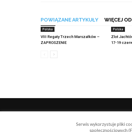
POWIĄZANE ARTYKUŁY
WIĘCEJ OD
Polska
Polska
VIII Regaty Trzech Marszałków –
Zlot Jachtó
ZAPROSZENIE
17-19 czer
O 
Serwis wykorzystuje pliki co
Sail
społecznościowych (F