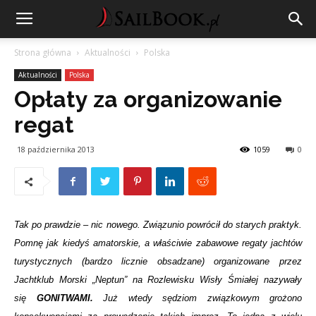
Strona główna
Aktualności
Polska
Aktualności
Polska
Opłaty za organizowanie
regat
18 października 2013
1059
0
Tak po prawdzie – nic nowego. Związunio powrócił do starych praktyk.
Pomnę jak kiedyś amatorskie, a właściwie zabawowe regaty jachtów
turystycznych (bardzo licznie obsadzane) organizowane przez
Jachtklub Morski „Neptun” na Rozlewisku Wisły Śmiałej nazywały
się
GONITWAMI.
Już wtedy sędziom związkowym grożono