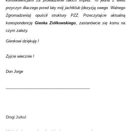
konsekwencjami za prowadzenie takich imprez. To jedna z wielu
przyczyn dlaczego przed laty mój jachtklub (dezyzją swego Walnego
Zgromadzenia) opuścił struktury PZŻ. Przeczytajcie aktualną
korespondencję
Gienka Ziółkowskiego
, zastanówcie się komu na
czym zależy.
Gienkowi dziękuję !
Zyjcie wiecznie !
Don Jorge
_________________________________________
Drogi Jurku!