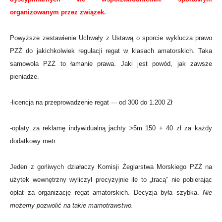
organizowanym przez związek.
Powyższe zestawienie Uchwały z Ustawą o sporcie wyklucza prawo
PZŻ do jakichkolwiek regulacji regat w klasach amatorskich. Taka
samowola PZŻ to łamanie prawa. Jaki jest powód, jak zawsze
pieniądze.
-licencja na przeprowadzenie regat ··· od 300 do 1.200 Zł
-opłaty za reklamę indywidualną jachty >5m 150 + 40 zł za każdy
dodatkowy metr
Jeden z gorliwych działaczy Komisji Żeglarstwa Morskiego PZŻ na
użytek wewnętrzny wyliczył precyzyjnie ile to „tracą” nie pobierając
opłat za organizację regat amatorskich. Decyzja była szybka.
Nie
możemy pozwolić na takie marnotrawstwo.