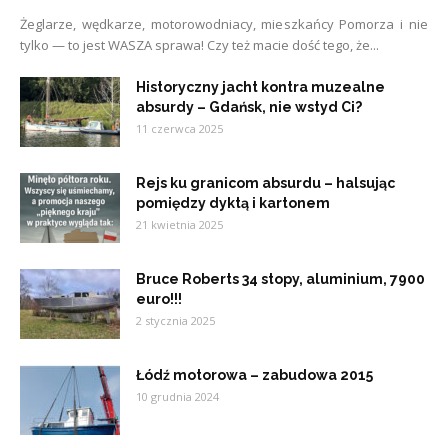
Żeglarze, wędkarze, motorowodniacy, mieszkańcy Pomorza i nie
tylko — to jest WASZA sprawa! Czy też macie dość tego, że...
Historyczny jacht kontra muzealne
absurdy – Gdańsk, nie wstyd Ci?
11 czerwca 2025
Rejs ku granicom absurdu – halsując
pomiędzy dyktą i kartonem
21 kwietnia 2025
Bruce Roberts 34 stopy, aluminium, 7900
euro!!!
2 stycznia 2025
Łódź motorowa – zabudowa 2015
10 grudnia 2024